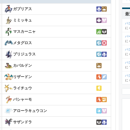
ガブリアス
最
ミミッキュ
バ
に
マスカーニャ
パ
に
メタグロス
バ
ブリジュラス
に
バ
カバルドン
に
バ
リザードン
に
ライチュウ
バシャーモ
アローラキュウコン
サザンドラ