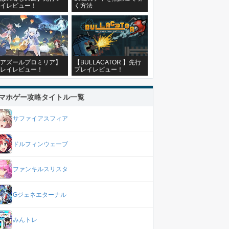
イレビュー！
く方法
アズールプロミリア】
【BULLACATOR 】先行
レイレビュー！
プレイレビュー！
マホゲー攻略タイトル一覧
サファイアスフィア
ドルフィンウェーブ
ファンキルスリスタ
Gジェネエターナル
みんトレ