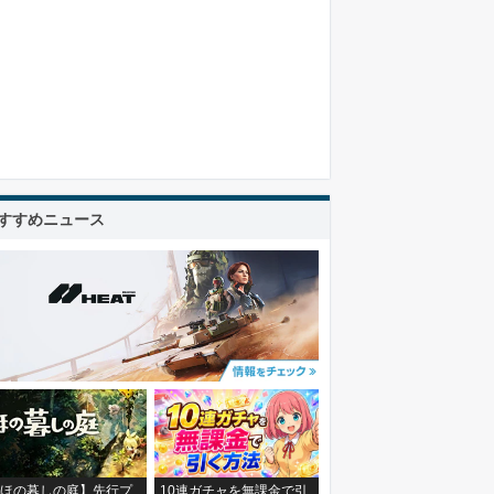
すすめニュース
ほの暮しの庭】先行プ
10連ガチャを無課金で引