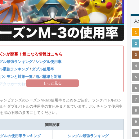
人
ズンが開幕！気になる情報はこちら
グル最強ランキング
/
シングル使用率
ル最強ランキング
/
ダブル使用率
ポケモンと対策一覧
/
雨パ構築と対策
もっと見る
アタッカーのおすすめランキング
ャンピオンズのシーズンM-3の使用率まとめをご紹介。ランクバトルのシ
ルとダブルバトルの使用率の変化をまとめています。ポケチャンで使用率
を深める際の参考にしてください。
関連記事
グルの使用率ランキング
シングル最強ランキング