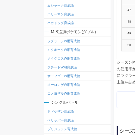
ムシャーナ育成論
47
ハリーマン育成論
48
ハカドッグ育成論
M-B追加ポケモン(ダブル)
49
ラグラージW用育成論
50
ムクホークW用育成論
メタグロスW用育成論
シーズン
クチートW用育成論
の使用率
にラグラ
サーフゴーW用育成論
上位を占
オーロンゲW用育成論
コノヨザルW用育成論
シングルバトル
ドドゲザン育成論
ペリッパー育成論
ブリジュラス育成論
シーズ