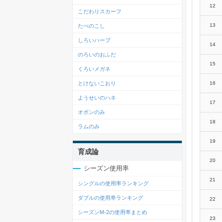
12
こだわりスカーフ
13
たべのこし
しろいハーブ
14
のろいのおふだ
15
くろいメガネ
16
とけないこおり
ようせいのハネ
17
オボンのみ
18
ラムのみ
19
育成論
20
シーズン使用率
21
シングルの使用率ランキング
ダブルの使用率ランキング
22
シーズンM-2の使用率まとめ
23