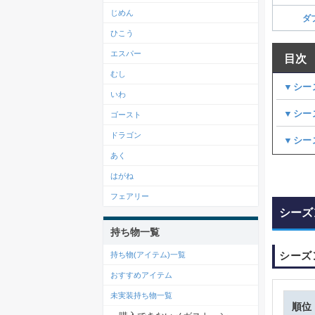
じめん
ダ
ひこう
エスパー
目次
むし
▼シー
いわ
▼シー
ゴースト
ドラゴン
▼シー
あく
はがね
フェアリー
シーズ
持ち物一覧
シーズ
持ち物(アイテム)一覧
おすすめアイテム
未実装持ち物一覧
順位