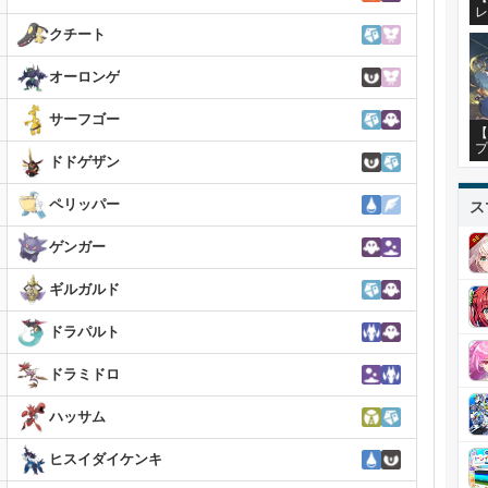
レ
クチート
オーロンゲ
サーフゴー
【
プ
ドドゲザン
ペリッパー
ス
ゲンガー
ギルガルド
ドラパルト
ドラミドロ
ハッサム
ヒスイダイケンキ