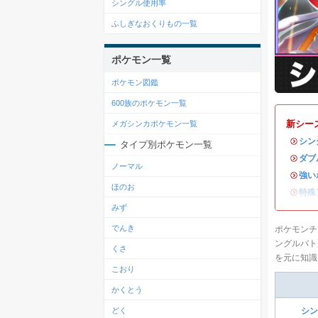
シングル使用率
ふしぎなおくりもの一覧
ポケモン一覧
ポケモン図鑑
600族のポケモン一覧
新シー
メガシンカポケモン一覧
・
シン
タイプ別ポケモン一覧
・
ダブ
ノーマル
・
強い
ほのお
・
特殊
みず
でんき
ポケモンチ
ングルバト
くさ
を元に知識
こおり
かくとう
どく
シン