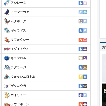
アシレーヌ
アーマーガア
ムクホーク
ギャラドス
マフォクシー
お
イダイトウ♂
キラフロル
ラグラージ
ウォッシュロトム
ゲッコウガ
カイリュー
ラウドボーン
【