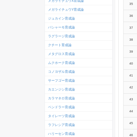
メガライチュウX育成論
35
メガライチュウY育成論
36
ジュカイン育成論
バシャーモ育成論
37
ラグラージ育成論
38
クチート育成論
39
メタグロス育成論
ムクホーク育成論
40
コノヨザル育成論
41
サーフゴー育成論
42
カエンジシ育成論
カラマネロ育成論
43
ペンドラー育成論
44
タイレーツ育成論
45
ラフレシア育成論
ハリーセン育成論
46