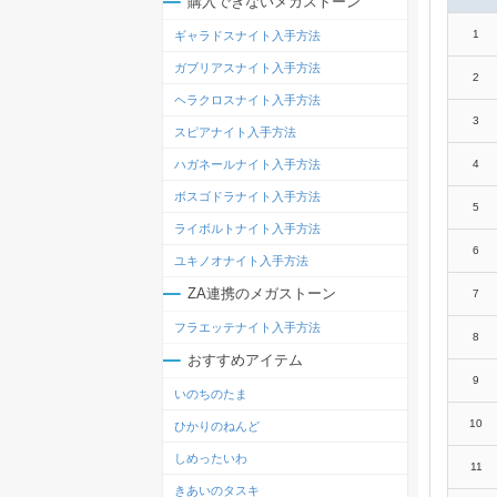
購入できないメガストーン
1
ギャラドスナイト入手方法
ガブリアスナイト入手方法
2
ヘラクロスナイト入手方法
3
スピアナイト入手方法
4
ハガネールナイト入手方法
ボスゴドラナイト入手方法
5
ライボルトナイト入手方法
6
ユキノオナイト入手方法
ZA連携のメガストーン
7
フラエッテナイト入手方法
8
おすすめアイテム
9
いのちのたま
10
ひかりのねんど
しめったいわ
11
きあいのタスキ