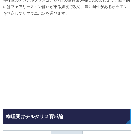
特殊型のメガチルタリスは、妖+炎の技範囲を軸に攻めましょう。基本的
にはフェアリースキン補正が乗る妖技で攻め、妖に耐性があるポケモン
を想定してサブウエポンを選びます。
物理受けチルタリス育成論