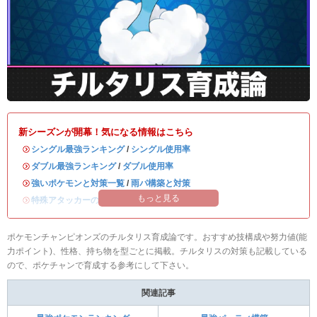
新シーズンが開幕！気になる情報はこちら
・
シングル最強ランキング
/
シングル使用率
・
ダブル最強ランキング
/
ダブル使用率
・
強いポケモンと対策一覧
/
雨パ構築と対策
もっと見る
・
特殊アタッカーのおすすめランキング
ポケモンチャンピオンズのチルタリス育成論です。おすすめ技構成や努力値(能
力ポイント)、性格、持ち物を型ごとに掲載。チルタリスの対策も記載している
ので、ポケチャンで育成する参考にして下さい。
関連記事