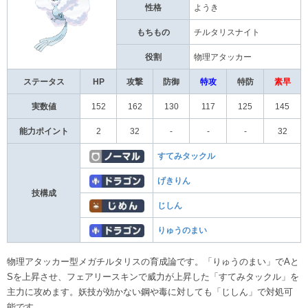
性格
ようき
もちもの
チルタリスナイト
役割
物理アタッカー
ステータス
HP
攻撃
防御
特攻
特防
素早
実数値
152
162
130
117
125
145
能力ポイント
2
32
-
-
-
32
すてみタックル
げきりん
技構成
じしん
りゅうのまい
物理アタッカー型メガチルタリスの育成論です。「りゅうのまい」でAと
Sを上昇させ、フェアリースキンで威力が上昇した「すてみタックル」を
主力に攻めます。妖技が効かない鋼や毒に対しても「じしん」で対処可
能です。