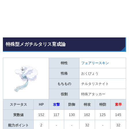
特殊型メガチルタリス育成論
特性
フェアリースキン
性格
おくびょう
もちもの
チルタリスナイト
役割
特殊アタッカー
ステータス
HP
攻撃
防御
特攻
特防
素早
実数値
152
117
130
162
125
145
能力ポイント
2
-
-
32
-
32