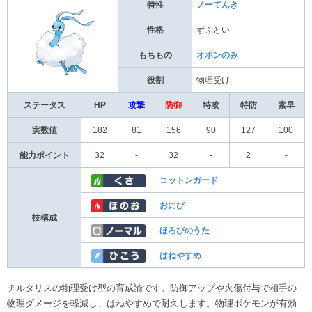
特性
ノーてんき
性格
ずぶとい
もちもの
オボンのみ
役割
物理受け
ステータス
HP
攻撃
防御
特攻
特防
素早
実数値
182
81
156
90
127
100
能力ポイント
32
-
32
-
2
-
コットンガード
おにび
技構成
ほろびのうた
はねやすめ
チルタリスの物理受け型の育成論です。防御アップや火傷付与で相手の
物理ダメージを軽減し、はねやすめで耐久します。物理ポケモンが有効