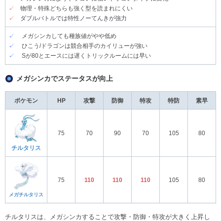
✓
物理・特殊どちらも強く型を読まれにくい
✓
ダブルバトルでは特性ノーてんきが強力
✓
メガシンカしても種族値がやや低め
✓
ひこう/ドラゴンは競合相手のカイリューが強い
✓
Sが80とエースには遅くトリックルームには早い
メガシンカでステータスが向上
ポケモン
HP
攻撃
防御
特攻
特防
素早
75
70
90
70
105
80
チルタリス
75
110
110
110
105
80
メガチルタリス
チルタリスは、メガシンカすることで攻撃・防御・特攻が大きく上昇し