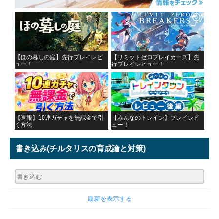
【ほの暮しの庭】先行プレイレビ
【リミットゼロブレイカーズ】先
ュー！
行プレイレビュー！
【速報】10連ガチャを無課金で引
【みんなのトレイン】プレイレビ
く方法
ュー！
書き込み
(チルタリスの育成論と対策)
最新を表示する