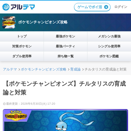
ログイン
ゲームでポイ活
ポケモンチャンピオンズ攻略
トップ
最強ポケモン
メガシンカ最強
対策ポケモン
最強パーティ
シングル使用率
ダブル使用率
持ち物一覧
ポケモン図鑑
アルテマ
ポケモンチャンピオンズ攻略
育成論
チルタリスの育成論と対策
【ポケモンチャンピオンズ】チルタリスの育成
論と対策
最終更新：2026年6月30日(火) 17:20