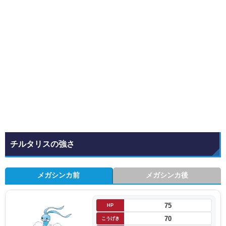
チルタリスの強さ
メガシンカ前
メガシンカ後
75
HP
70
こうげき