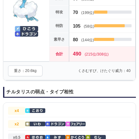
70
特攻
(199位)
105
特防
(58位)
80
素早さ
(144位)
490
合計
(215位/308位)
重さ：20.6kg
くさむすび、けたぐり威力：40
チルタリスの弱点・タイプ相性
x4
x2
x0.5