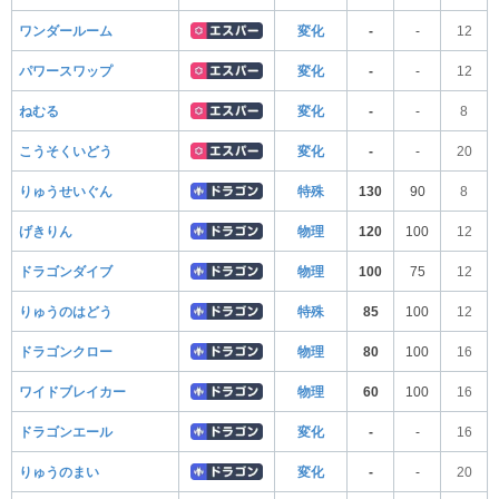
ワンダールーム
変化
-
-
12
パワースワップ
変化
-
-
12
ねむる
変化
-
-
8
こうそくいどう
変化
-
-
20
りゅうせいぐん
特殊
130
90
8
げきりん
物理
120
100
12
ドラゴンダイブ
物理
100
75
12
りゅうのはどう
特殊
85
100
12
ドラゴンクロー
物理
80
100
16
ワイドブレイカー
物理
60
100
16
ドラゴンエール
変化
-
-
16
りゅうのまい
変化
-
-
20