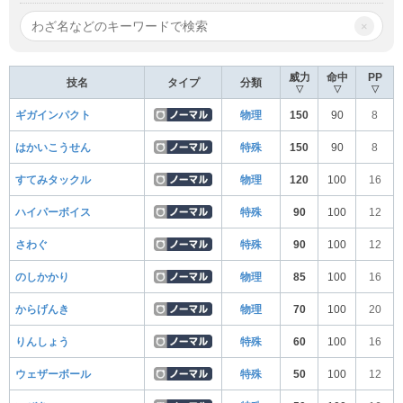
×
威力
命中
PP
技名
タイプ
分類
▽
▽
▽
ギガインパクト
物理
150
90
8
はかいこうせん
特殊
150
90
8
すてみタックル
物理
120
100
16
ハイパーボイス
特殊
90
100
12
さわぐ
特殊
90
100
12
のしかかり
物理
85
100
16
からげんき
物理
70
100
20
りんしょう
特殊
60
100
16
ウェザーボール
特殊
50
100
12