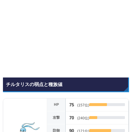
チルタリスの弱点と種族値
75
HP
(157位)
70
攻撃
(240位)
90
防御
(121位)