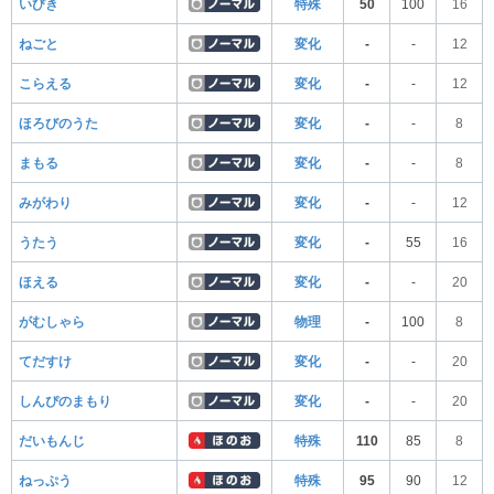
いびき
特殊
50
100
16
ねごと
変化
-
-
12
こらえる
変化
-
-
12
ほろびのうた
変化
-
-
8
まもる
変化
-
-
8
みがわり
変化
-
-
12
うたう
変化
-
55
16
ほえる
変化
-
-
20
がむしゃら
物理
-
100
8
てだすけ
変化
-
-
20
しんぴのまもり
変化
-
-
20
だいもんじ
特殊
110
85
8
ねっぷう
特殊
95
90
12