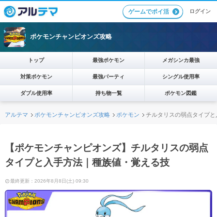
ログイン
ゲームでポイ活
ポケモンチャンピオンズ攻略
トップ
最強ポケモン
メガシンカ最強
対策ポケモン
最強パーティ
シングル使用率
ダブル使用率
持ち物一覧
ポケモン図鑑
アルテマ
ポケモンチャンピオンズ攻略
ポケモン
チルタリスの弱点タイプと
【ポケモンチャンピオンズ】チルタリスの弱点
タイプと入手方法｜種族値・覚える技
最終更新：2026年8月8日(土) 09:30