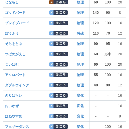
じならし
物理
60
100
20
ゴッドバード
物理
140
90
8
ブレイブバード
物理
120
100
16
ぼうふう
特殊
110
70
12
そらをとぶ
物理
90
95
16
つばめがえし
物理
60
必中
20
ついばむ
物理
60
100
20
アクロバット
物理
55
100
16
ダブルウイング
物理
40
90
12
きりばらい
変化
-
-
16
おいかぜ
変化
-
-
16
はねやすめ
変化
-
-
8
フェザーダンス
変化
-
100
16