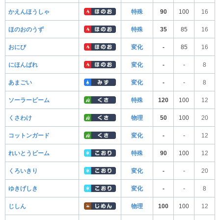
かえんほうしゃ
特殊
90
100
16
ほのおのうず
特殊
35
85
16
おにび
変化
-
85
16
にほんばれ
変化
-
-
8
あまごい
変化
-
-
8
ソーラービーム
特殊
120
100
12
くさわけ
物理
50
100
20
コットンガード
変化
-
-
12
れいとうビーム
特殊
90
100
12
くろいきり
変化
-
-
20
ゆきげしき
変化
-
-
8
じしん
物理
100
100
12