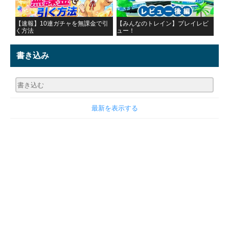
【速報】10連ガチャを無課金で引
【みんなのトレイン】プレイレビ
く方法
ュー！
書き込み
最新を表示する