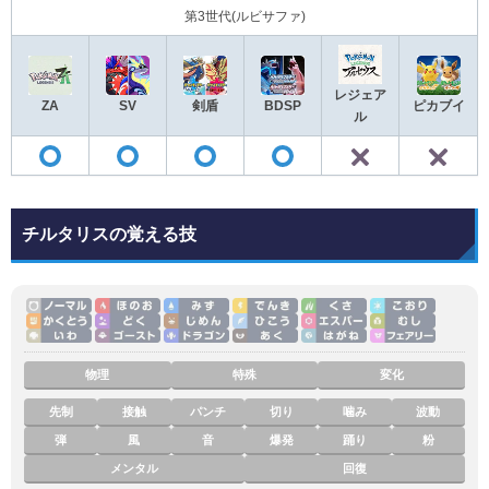
第3世代(ルビサファ)
レジェア
ZA
SV
剣盾
BDSP
ピカブイ
ル
✕
◯
◯
◯
◯
チルタリスの覚える技
物理
特殊
変化
先制
接触
パンチ
切り
噛み
波動
弾
風
音
爆発
踊り
粉
メンタル
回復