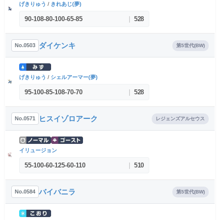
げきりゅう
/
きれあじ(夢)
90
-
108
-
80
-
100
-
65
-
85
|
528
ダイケンキ
No.0503
第5世代(BW)
げきりゅう
/
シェルアーマー(夢)
95
-
100
-
85
-
108
-
70
-
70
|
528
ヒスイゾロアーク
No.0571
レジェンズアルセウス
イリュージョン
55
-
100
-
60
-
125
-
60
-
110
|
510
バイバニラ
No.0584
第5世代(BW)