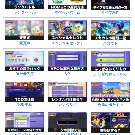
ランクバトル
ポケモンホーム
タイプ相性
変更点
スペシャルセレクト
スカウト
課金優先度
VP
ふしぎなおくりもの
TOD廃止
レンタルパ
色違いポケモン