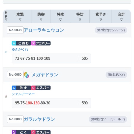
H
攻撃
防御
特攻
特防
素早さ
合計
P
▽
▽
▽
▽
▽
▽
▽
アローラキュウコン
No.0038
第7世代(サンムーン)
ゆきがくれ
73
-
67
-
75
-
81
-
100
-
109
|
505
メガヤドラン
No.0080
第6世代(XY)
シェルアーマー
95
-
75
-
180
-
130
-
80
-
30
|
590
ガラルヤドラン
No.0080
第8世代(ソードシールド)