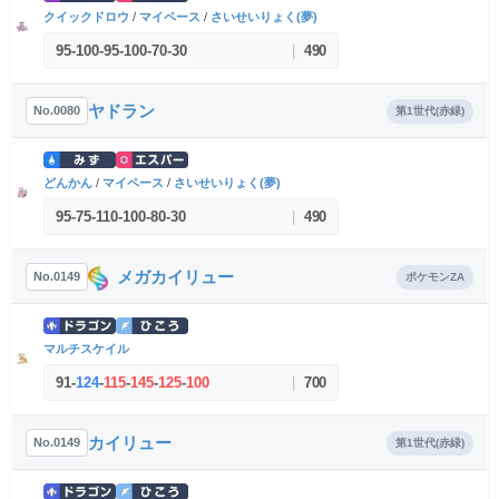
クイックドロウ
/
マイペース
/
さいせいりょく(夢)
95
-
100
-
95
-
100
-
70
-
30
|
490
ヤドラン
No.0080
第1世代(赤緑)
どんかん
/
マイペース
/
さいせいりょく(夢)
95
-
75
-
110
-
100
-
80
-
30
|
490
メガカイリュー
No.0149
ポケモンZA
マルチスケイル
91
-
124
-
115
-
145
-
125
-
100
|
700
カイリュー
No.0149
第1世代(赤緑)