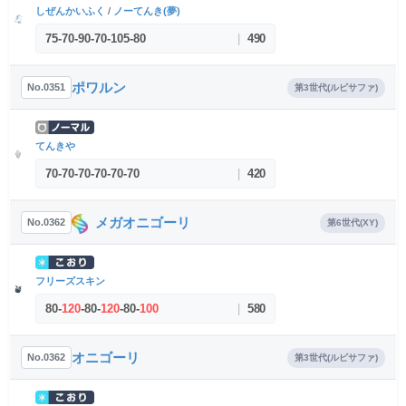
しぜんかいふく
/
ノーてんき(夢)
75
-
70
-
90
-
70
-
105
-
80
|
490
ポワルン
No.0351
第3世代(ルビサファ)
てんきや
70
-
70
-
70
-
70
-
70
-
70
|
420
メガオニゴーリ
No.0362
第6世代(XY)
フリーズスキン
80
-
120
-
80
-
120
-
80
-
100
|
580
オニゴーリ
No.0362
第3世代(ルビサファ)