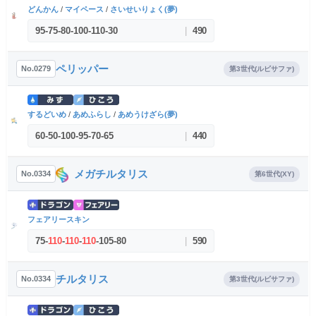
どんかん
/
マイペース
/
さいせいりょく(夢)
95
-
75
-
80
-
100
-
110
-
30
|
490
ペリッパー
No.0279
第3世代(ルビサファ)
するどいめ
/
あめふらし
/
あめうけざら(夢)
60
-
50
-
100
-
95
-
70
-
65
|
440
メガチルタリス
No.0334
第6世代(XY)
フェアリースキン
75
-
110
-
110
-
110
-
105
-
80
|
590
チルタリス
No.0334
第3世代(ルビサファ)