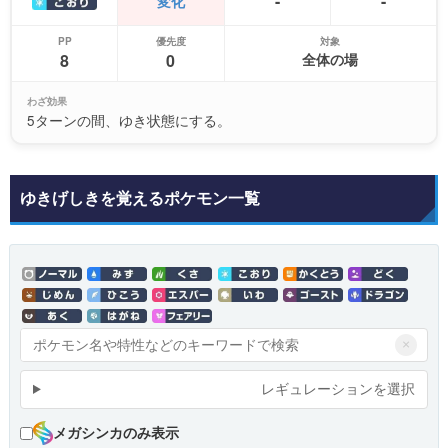
-
-
変化
PP
優先度
対象
8
0
全体の場
わざ効果
5ターンの間、ゆき状態にする。
ゆきげしきを覚えるポケモン一覧
×
レギュレーションを選択
メガシンカのみ表示