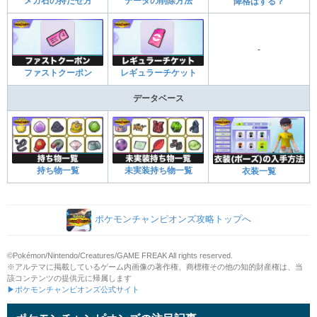
メガ石の持たせ方
データの削除方法
降格はする？
-
ファストクーポン
レギュラーチケット
データベース
持ち物一覧
未実装持ち物一覧
衣装一覧
ポケモンチャンピオンズ攻略トップへ
©Pokémon/Nintendo/Creatures/GAME FREAK All rights reserved.
※アルテマに掲載しているゲーム内画像の著作権、商標権その他の知的財産権は、当
該コンテンツの提供元に帰属します
▶ポケモンチャンピオンズ公式サイト