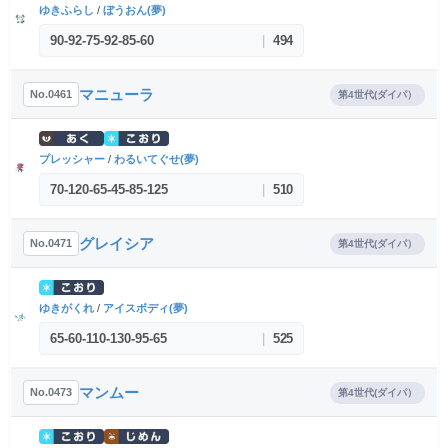
ゆきふらし
/
ぼうおん(夢)
90
-
92
-
75
-
92
-
85
-
60
|
494
マニューラ
No.0461
第4世代(ダイパ）
プレッシャー
/
わるいてぐせ(夢)
70
-
120
-
65
-
45
-
85
-
125
|
510
グレイシア
No.0471
第4世代(ダイパ）
ゆきがくれ
/
アイスボディ(夢)
65
-
60
-
110
-
130
-
95
-
65
|
525
マンムー
No.0473
第4世代(ダイパ）