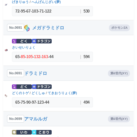
げきりゅう
/
へんげんじざい(夢)
72
-
95
-
67
-
103
-
71
-
122
|
530
メガドラミドロ
No.0691
ポケモンZA
さいせいりょく
65
-
85
-
105
-
132
-
163
-
44
|
594
ドラミドロ
No.0691
第6世代(XY)
どくのトゲ
/
どくしゅ
/
てきおうりょく(夢)
65
-
75
-
90
-
97
-
123
-
44
|
494
アマルルガ
No.0699
第6世代(XY)