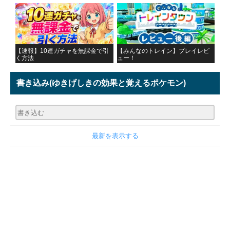
【速報】10連ガチャを無課金で引
【みんなのトレイン】プレイレビ
く方法
ュー！
書き込み
(ゆきげしきの効果と覚えるポケモン)
最新を表示する