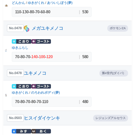
どんかん
/
ゆきがくれ
/
あついしぼう(夢)
110
-
130
-
80
-
70
-
60
-
80
|
530
メガユキメノコ
No.0478
ポケモンZA
ゆきふらし
70
-
80
-
70
-
140
-
100
-
120
|
580
ユキメノコ
No.0478
第4世代(ダイパ）
ゆきがくれ
/
のろわれボディ(夢)
70
-
80
-
70
-
80
-
70
-
110
|
480
ヒスイダイケンキ
No.0503
レジェンズアルセウス