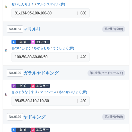
せいしんりょく
/
マルチスケイル(夢)
91
-
134
-
95
-
100
-
100
-
80
|
600
マリルリ
No.0184
第2世代(金銀)
あついしぼう
/
ちからもち
/
そうしょく(夢)
100
-
50
-
80
-
60
-
80
-
50
|
420
ガラルヤドキング
No.0199
第8世代(ソードシールド)
きみょうなくすり
/
マイペース
/
さいせいりょく(夢)
95
-
65
-
80
-
110
-
110
-
30
|
490
ヤドキング
No.0199
第2世代(金銀)