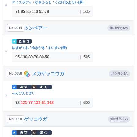
アイスボディ
/
ゆきふらし
/
くだけるよろい(夢)
71
-
95
-
85
-
110
-
95
-
79
|
535
ツンベアー
No.0614
第5世代(BW)
ゆきがくれ
/
ゆきかき
/
すいすい(夢)
95
-
130
-
80
-
70
-
80
-
50
|
505
メガゲッコウガ
No.0658
ポケモンZA
へんげんじざい
72
-
125
-
77
-
133
-
81
-
142
|
630
ゲッコウガ
No.0658
第6世代(XY)