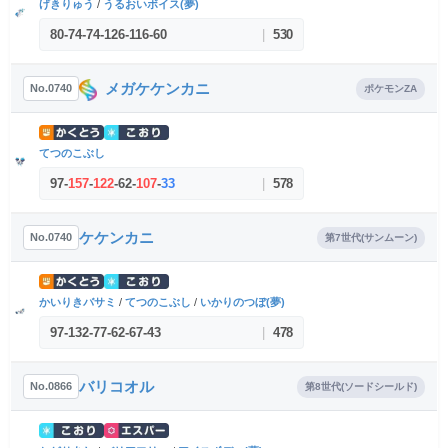
げきりゅう
/
うるおいボイス(夢)
80
-
74
-
74
-
126
-
116
-
60
|
530
メガケケンカニ
No.0740
ポケモンZA
てつのこぶし
97
-
157
-
122
-
62
-
107
-
33
|
578
ケケンカニ
No.0740
第7世代(サンムーン)
かいりきバサミ
/
てつのこぶし
/
いかりのつぼ(夢)
97
-
132
-
77
-
62
-
67
-
43
|
478
バリコオル
No.0866
第8世代(ソードシールド)