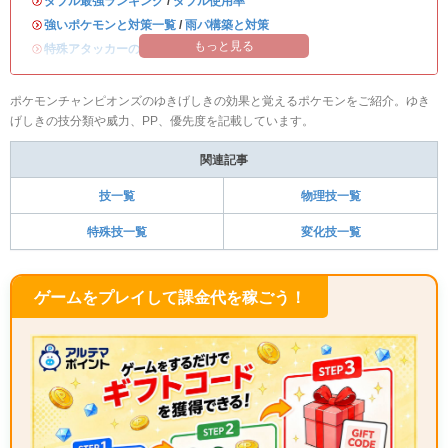
・
ダブル最強ランキング
/
ダブル使用率
・
強いポケモンと対策一覧
/
雨パ構築と対策
もっと見る
・
特殊アタッカーのおすすめランキング
ポケモンチャンピオンズのゆきげしきの効果と覚えるポケモンをご紹介。ゆき
げしきの技分類や威力、PP、優先度を記載しています。
関連記事
技一覧
物理技一覧
特殊技一覧
変化技一覧
ゲームをプレイして課金代を稼ごう！