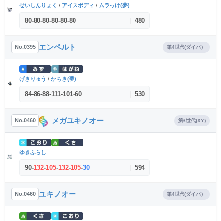
せいしんりょく
/
アイスボディ
/
ムラっけ(夢)
80
-
80
-
80
-
80
-
80
-
80
|
480
エンペルト
No.0395
第4世代(ダイパ）
げきりゅう
/
かちき(夢)
84
-
86
-
88
-
111
-
101
-
60
|
530
メガユキノオー
No.0460
第6世代(XY)
ゆきふらし
90
-
132
-
105
-
132
-
105
-
30
|
594
ユキノオー
No.0460
第4世代(ダイパ）