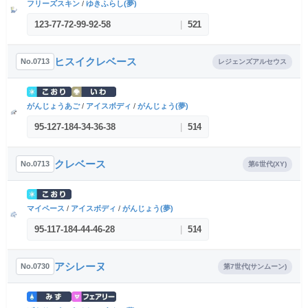
フリーズスキン
/
ゆきふらし(夢)
123
-
77
-
72
-
99
-
92
-
58
|
521
ヒスイクレベース
No.0713
レジェンズアルセウス
がんじょうあご
/
アイスボディ
/
がんじょう(夢)
95
-
127
-
184
-
34
-
36
-
38
|
514
クレベース
No.0713
第6世代(XY)
マイペース
/
アイスボディ
/
がんじょう(夢)
95
-
117
-
184
-
44
-
46
-
28
|
514
アシレーヌ
No.0730
第7世代(サンムーン)