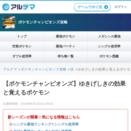
ログイン
ゲームでポイ活
ポケモンチャンピオンズ攻略
トップ
最強ポケモン
メガシンカ最強
対策ポケモン
最強パーティ
シングル使用率
ダブル使用率
持ち物一覧
ポケモン図鑑
アルテマ
ポケモンチャンピオンズ攻略
技
ゆきげしきの効果と覚えるポケモ
【ポケモンチャンピオンズ】ゆきげしきの効果
と覚えるポケモン
最終更新：2026年8月1日(土) 08:02
新シーズンが開幕！気になる情報はこちら
・
シングル最強ランキング
/
シングル使用率