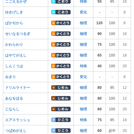
こごえるかぜ
特殊
55
95
16
ゆきげしき
変化
-
-
8
ばかぢから
物理
120
100
8
せいなるつるぎ
物理
90
100
16
かわらわり
物理
75
100
16
はやてがえし
物理
65
100
16
しんくうは
特殊
40
100
20
みきり
変化
-
-
8
ドリルライナー
物理
80
95
12
あなをほる
物理
80
100
12
じならし
物理
60
100
20
エアスラッシュ
特殊
75
95
16
つばめがえし
物理
60
必中
20