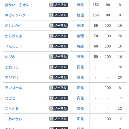
はかいこうせん
特殊
150
90
8
ギガインパクト
物理
150
90
8
のしかかり
物理
85
100
16
からげんき
物理
70
100
20
りんしょう
特殊
60
100
16
いびき
特殊
50
100
16
まねっこ
変化
-
-
20
てだすけ
変化
-
-
20
アンコール
変化
-
100
8
ねごと
変化
-
-
12
こらえる
変化
-
-
12
こわいかお
変化
-
100
12