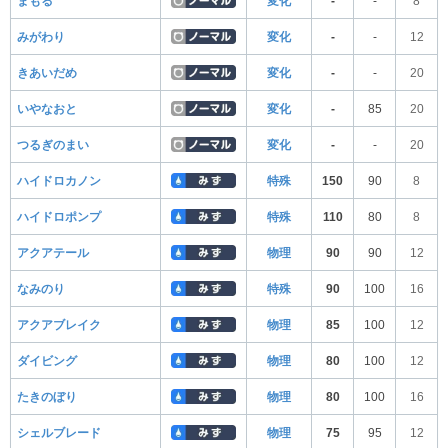
まもる
変化
-
-
8
みがわり
変化
-
-
12
きあいだめ
変化
-
-
20
いやなおと
変化
-
85
20
つるぎのまい
変化
-
-
20
ハイドロカノン
特殊
150
90
8
ハイドロポンプ
特殊
110
80
8
アクアテール
物理
90
90
12
なみのり
特殊
90
100
16
アクアブレイク
物理
85
100
12
ダイビング
物理
80
100
12
たきのぼり
物理
80
100
16
シェルブレード
物理
75
95
12