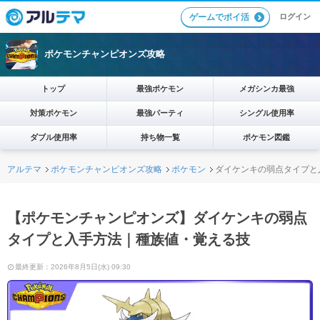
ログイン
ゲームでポイ活
ポケモンチャンピオンズ攻略
トップ
最強ポケモン
メガシンカ最強
対策ポケモン
最強パーティ
シングル使用率
ダブル使用率
持ち物一覧
ポケモン図鑑
アルテマ
ポケモンチャンピオンズ攻略
ポケモン
ダイケンキの弱点タイプと
【ポケモンチャンピオンズ】ダイケンキの弱点
タイプと入手方法｜種族値・覚える技
最終更新：2026年8月5日(水) 09:30