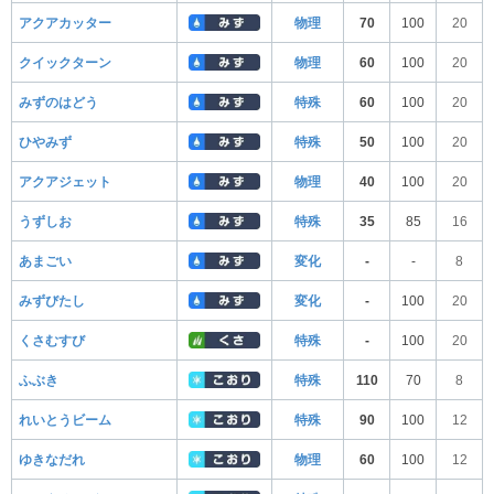
アクアカッター
物理
70
100
20
クイックターン
物理
60
100
20
みずのはどう
特殊
60
100
20
ひやみず
特殊
50
100
20
アクアジェット
物理
40
100
20
うずしお
特殊
35
85
16
あまごい
変化
-
-
8
みずびたし
変化
-
100
20
くさむすび
特殊
-
100
20
ふぶき
特殊
110
70
8
れいとうビーム
特殊
90
100
12
ゆきなだれ
物理
60
100
12