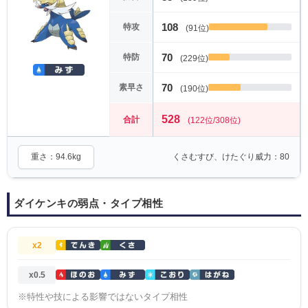
108
特攻
(91位)
70
特防
(229位)
70
素早さ
(190位)
528
合計
(122位/308位)
重さ：94.6kg
くさむすび、けたぐり威力：80
ダイケンキの弱点・タイプ相性
x2
x0.5
※特性や技による影響ではないタイプ相性