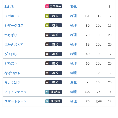
ねむる
変化
-
-
8
メガホーン
物理
120
85
12
シザークロス
物理
80
100
16
つじぎり
物理
70
100
20
はたきおとす
物理
65
100
20
ダメおし
物理
60
100
12
どろぼう
物理
60
100
20
なげつける
物理
-
100
12
ちょうはつ
変化
-
100
20
アイアンテール
物理
100
75
16
スマートホーン
物理
70
必中
12