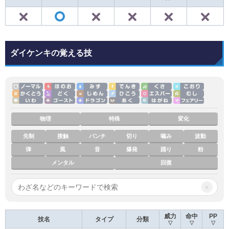
✕
✕
✕
✕
◯
ダイケンキの覚える技
物理
特殊
変化
先制
接触
パンチ
切り
噛み
波動
弾
風
音
爆発
踊り
粉
メンタル
回復
×
威力
命中
PP
技名
タイプ
分類
▽
▽
▽