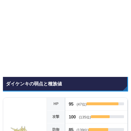
ダイケンキの弱点と種族値
95
HP
(47位)
100
攻撃
(135位)
85
防御
(139位)