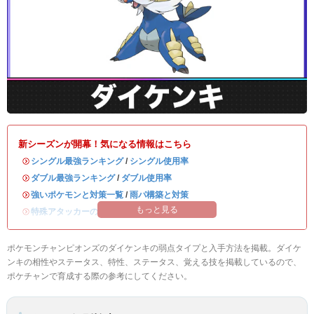
新シーズンが開幕！気になる情報はこちら
・
シングル最強ランキング
/
シングル使用率
・
ダブル最強ランキング
/
ダブル使用率
・
強いポケモンと対策一覧
/
雨パ構築と対策
もっと見る
・
特殊アタッカーのおすすめランキング
ポケモンチャンピオンズのダイケンキの弱点タイプと入手方法を掲載。ダイケ
ンキの相性やステータス、特性、ステータス、覚える技を掲載しているので、
ポケチャンで育成する際の参考にしてください。