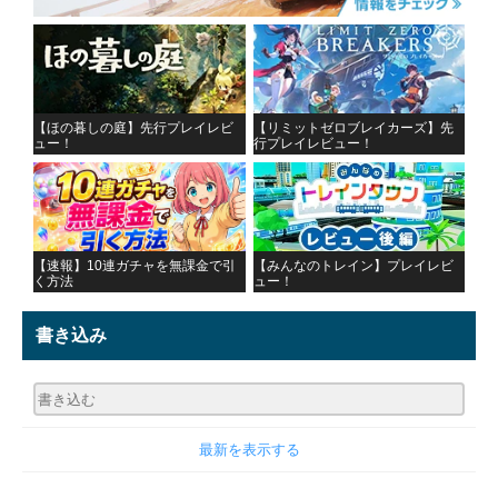
【ほの暮しの庭】先行プレイレビ
【リミットゼロブレイカーズ】先
ュー！
行プレイレビュー！
【速報】10連ガチャを無課金で引
【みんなのトレイン】プレイレビ
く方法
ュー！
書き込み
最新を表示する