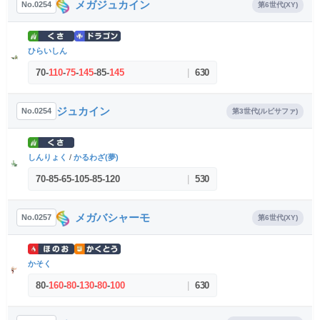
メガジュカイン
No.0254
第6世代(XY)
ひらいしん
70
-
110
-
75
-
145
-
85
-
145
|
630
ジュカイン
No.0254
第3世代(ルビサファ)
しんりょく
/
かるわざ(夢)
70
-
85
-
65
-
105
-
85
-
120
|
530
メガバシャーモ
No.0257
第6世代(XY)
かそく
80
-
160
-
80
-
130
-
80
-
100
|
630