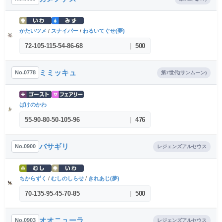
かたいツメ
/
スナイパー
/
わるいてぐせ(夢)
72
-
105
-
115
-
54
-
86
-
68
|
500
ミミッキュ
No.0778
第7世代(サンムーン)
ばけのかわ
55
-
90
-
80
-
50
-
105
-
96
|
476
バサギリ
No.0900
レジェンズアルセウス
ちからずく
/
むしのしらせ
/
きれあじ(夢)
70
-
135
-
95
-
45
-
70
-
85
|
500
オオニューラ
No.0903
レジェンズアルセウス