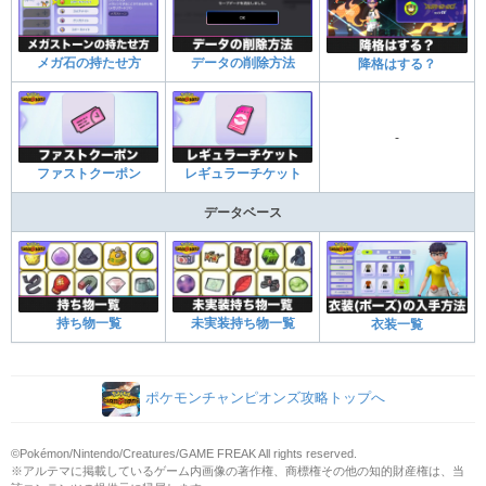
メガ石の持たせ方
データの削除方法
降格はする？
-
ファストクーポン
レギュラーチケット
データベース
持ち物一覧
未実装持ち物一覧
衣装一覧
ポケモンチャンピオンズ攻略トップへ
©Pokémon/Nintendo/Creatures/GAME FREAK All rights reserved.
※アルテマに掲載しているゲーム内画像の著作権、商標権その他の知的財産権は、当