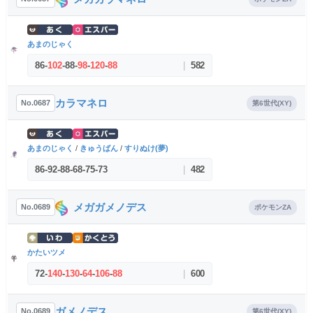
あまのじゃく
86
-
102
-
88
-
98
-
120
-
88
|
582
カラマネロ
No.0687
第6世代(XY)
あまのじゃく
/
きゅうばん
/
すりぬけ(夢)
86
-
92
-
88
-
68
-
75
-
73
|
482
メガガメノデス
No.0689
ポケモンZA
かたいツメ
72
-
140
-
130
-
64
-
106
-
88
|
600
ガメノデス
No.0689
第6世代(XY)