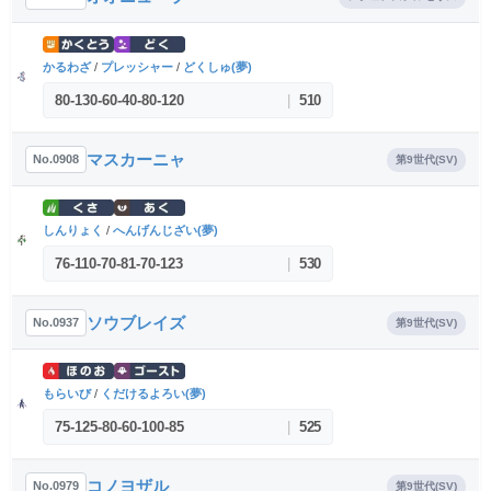
かるわざ
/
プレッシャー
/
どくしゅ(夢)
80
-
130
-
60
-
40
-
80
-
120
|
510
マスカーニャ
No.0908
第9世代(SV)
しんりょく
/
へんげんじざい(夢)
76
-
110
-
70
-
81
-
70
-
123
|
530
ソウブレイズ
No.0937
第9世代(SV)
もらいび
/
くだけるよろい(夢)
75
-
125
-
80
-
60
-
100
-
85
|
525
コノヨザル
No.0979
第9世代(SV)