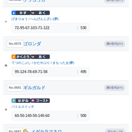
げきりゅう
/
へんげんじざい(夢)
72
-
95
-
67
-
103
-
71
-
122
|
530
ゴロンダ
No.0675
第6世代(XY)
てつのこぶし
/
かたやぶり
/
きもったま(夢)
95
-
124
-
78
-
69
-
71
-
58
|
495
ギルガルド
No.0681
第6世代(XY)
バトルスイッチ
60
-
50
-
140
-
50
-
140
-
60
|
500
メガカラマネロ
No.0687
ポケモンZA