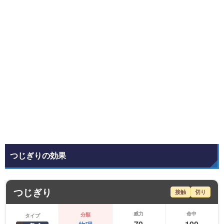
つじぎりの効果
つじぎり
接触
切り
威力
命中
分類
タイプ