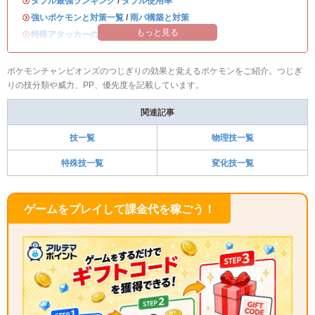
・
ダブル最強ランキング
/
ダブル使用率
・
強いポケモンと対策一覧
/
雨パ構築と対策
もっと見る
・
特殊アタッカーのおすすめランキング
ポケモンチャンピオンズのつじぎりの効果と覚えるポケモンをご紹介。つじぎ
りの技分類や威力、PP、優先度を記載しています。
関連記事
技一覧
物理技一覧
特殊技一覧
変化技一覧
ゲームをプレイして課金代を稼ごう！