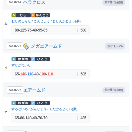
ヘラクロス
No.0214
第2世代(金銀)
むしのしらせ
/
こんじょう
/
じしんかじょう(夢)
80
-
125
-
75
-
40
-
95
-
85
|
500
メガエアームド
No.0227
ポケモンZA
すじがねいり
65
-
140
-
110
-
40
-
100
-
110
|
565
エアームド
No.0227
第2世代(金銀)
するどいめ
/
がんじょう
/
くだけるよろい(夢)
65
-
80
-
140
-
40
-
70
-
70
|
465