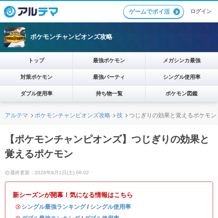
ログイン
ゲームでポイ活
ポケモンチャンピオンズ攻略
トップ
最強ポケモン
メガシンカ最強
対策ポケモン
最強パーティ
シングル使用率
ダブル使用率
持ち物一覧
ポケモン図鑑
アルテマ
ポケモンチャンピオンズ攻略
技
つじぎりの効果と覚えるポケモン
【ポケモンチャンピオンズ】つじぎりの効果と
覚えるポケモン
最終更新：2026年8月1日(土) 08:02
新シーズンが開幕！気になる情報はこちら
・
シングル最強ランキング
/
シングル使用率