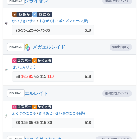
グライオン
No.0472
第4世代(ダイパ）
かいりきバサミ
/
すながくれ
/
ポイズンヒール(夢)
75
-
95
-
125
-
45
-
75
-
95
|
510
メガエルレイド
No.0475
第6世代(XY)
せいしんりょく
68
-
165
-
95
-
65
-
115
-
110
|
618
エルレイド
No.0475
第4世代(ダイパ）
ふくつのこころ
/
きれあじ
/
せいぎのこころ(夢)
68
-
125
-
65
-
65
-
115
-
80
|
518