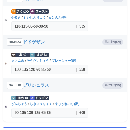
やるき
/
せいしんりょく
/
まけんき(夢)
110
-
115
-
80
-
50
-
90
-
90
|
535
ドドゲザン
No.0983
第9世代(SV)
まけんき
/
そうだいしょう
/
プレッシャー(夢)
100
-
135
-
120
-
60
-
85
-
50
|
550
ブリジュラス
No.1018
第9世代(SV)
がんじょう
/
じきゅうりょく
/
すじがねいり(夢)
90
-
105
-
130
-
125
-
65
-
85
|
600