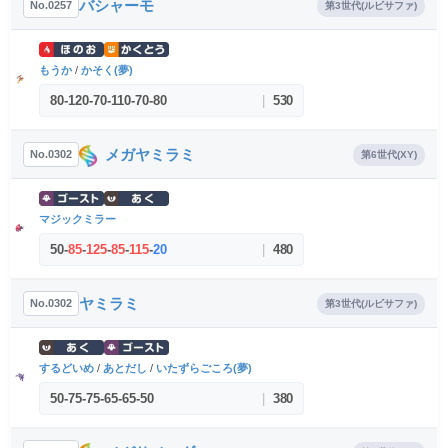
バシャーモ
No.0257
第3世代(ルビサファ)
もうか
/
かそく(夢)
80
-
120
-
70
-
110
-
70
-
80
|
530
メガヤミラミ
No.0302
第6世代(XY)
マジックミラー
50
-
85
-
125
-
85
-
115
-
20
|
480
ヤミラミ
No.0302
第3世代(ルビサファ)
するどいめ
/
あとだし
/
いたずらごころ(夢)
50
-
75
-
75
-
65
-
65
-
50
|
380