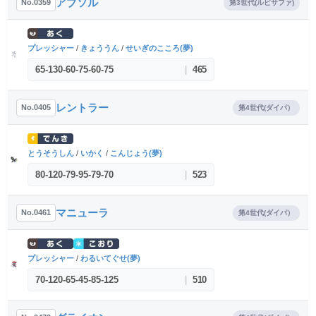
アブソル
No.0359
第3世代(ルビサファ)
プレッシャー
/
きょううん
/
せいぎのこころ(夢)
65
-
130
-
60
-
75
-
60
-
75
|
465
レントラー
No.0405
第4世代(ダイパ）
とうそうしん
/
いかく
/
こんじょう(夢)
80
-
120
-
79
-
95
-
79
-
70
|
523
マニューラ
No.0461
第4世代(ダイパ）
プレッシャー
/
わるいてぐせ(夢)
70
-
120
-
65
-
45
-
85
-
125
|
510