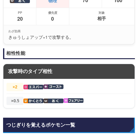
70
100
物理
PP
優先度
対象
20
0
相手
わざ効果
きゅうしょアップ+1で攻撃する。
相性性能
攻撃時のタイプ相性
×2
×0.5
つじぎりを覚えるポケモン一覧