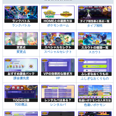
ランクバトル
ポケモンホーム
タイプ相性
変更点
スペシャルセレクト
スカウト
課金優先度
VP
ふしぎなおくりもの
TOD廃止
レンタルパ
色違いポケモン