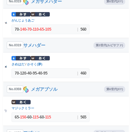
メガサメハダー
No.0319
第6世代(XY)
がんじょうあご
70
-
140
-
70
-
110
-
65
-
105
|
560
サメハダー
No.0319
第3世代(ルビサファ)
さめはだ
/
かそく(夢)
70
-
120
-
40
-
95
-
40
-
95
|
460
メガアブソル
No.0359
第6世代(XY)
マジックミラー
65
-
150
-
60
-
115
-
60
-
115
|
565