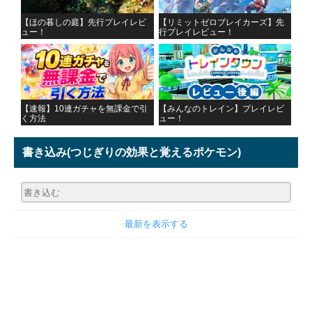
【ほの暮しの庭】先行プレイレビ
【リミットゼロブレイカーズ】先
ュー！
行プレイレビュー！
【速報】10連ガチャを無課金で引
【みんなのトレイン】プレイレビ
く方法
ュー！
書き込み
(つじぎりの効果と覚えるポケモン)
最新を表示する