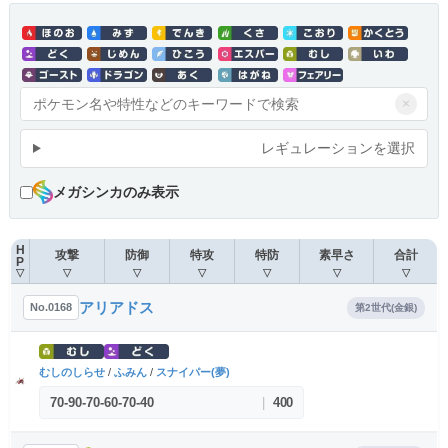
×
レギュレーションを選択
メガシンカのみ表示
H
攻撃
防御
特攻
特防
素早さ
合計
P
▽
▽
▽
▽
▽
▽
▽
アリアドス
No.0168
第2世代(金銀)
むしのしらせ
/
ふみん
/
スナイパー(夢)
70
-
90
-
70
-
60
-
70
-
40
|
400