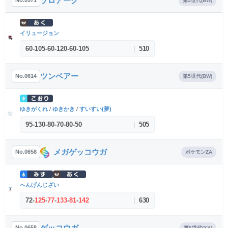
ゾロアーク
No.0571
第5世代(BW)
イリュージョン
60
-
105
-
60
-
120
-
60
-
105
|
510
ツンベアー
No.0614
第5世代(BW)
ゆきがくれ
/
ゆきかき
/
すいすい(夢)
95
-
130
-
80
-
70
-
80
-
50
|
505
メガゲッコウガ
No.0658
ポケモンZA
へんげんじざい
72
-
125
-
77
-
133
-
81
-
142
|
630
ゲッコウガ
No.0658
第6世代(XY)