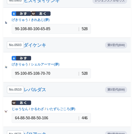
ヒスイダイケンキ
No.0503
レジェンズアルセウス
げきりゅう
/
きれあじ(夢)
90
-
108
-
80
-
100
-
65
-
85
|
528
ダイケンキ
No.0503
第5世代(BW)
げきりゅう
/
シェルアーマー(夢)
95
-
100
-
85
-
108
-
70
-
70
|
528
レパルダス
No.0510
第5世代(BW)
じゅうなん
/
かるわざ
/
いたずらごころ(夢)
64
-
88
-
50
-
88
-
50
-
106
|
446