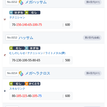
メガハッサム
No.0212
第6世代(XY)
テクニシャン
70
-
150
-
140
-
65
-
100
-
75
|
600
ハッサム
No.0212
第2世代(金銀)
むしのしらせ
/
テクニシャン
/
ライトメタル(夢)
70
-
130
-
100
-
55
-
80
-
65
|
500
メガヘラクロス
No.0214
第6世代(XY)
スキルリンク
80
-
185
-
115
-
40
-
105
-
75
|
600