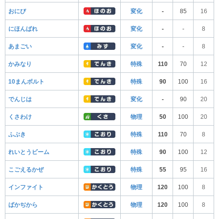
おにび
変化
-
85
16
にほんばれ
変化
-
-
8
あまごい
変化
-
-
8
かみなり
特殊
110
70
12
10まんボルト
特殊
90
100
16
でんじは
変化
-
90
20
くさわけ
物理
50
100
20
ふぶき
特殊
110
70
8
れいとうビーム
特殊
90
100
12
こごえるかぜ
特殊
55
95
16
インファイト
物理
120
100
8
ばかぢから
物理
120
100
8