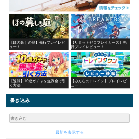
【ほの暮しの庭】先行プレイレビ
【リミットゼロブレイカーズ】先
ュー！
行プレイレビュー！
【速報】10連ガチャを無課金で引
【みんなのトレイン】プレイレビ
く方法
ュー！
書き込み
最新を表示する