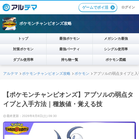
ログイン
ゲームでポイ活
ポケモンチャンピオンズ攻略
トップ
最強ポケモン
メガシンカ最強
対策ポケモン
最強パーティ
シングル使用率
ダブル使用率
持ち物一覧
ポケモン図鑑
アルテマ
ポケモンチャンピオンズ攻略
ポケモン
アブソルの弱点タイプと入
【ポケモンチャンピオンズ】アブソルの弱点タ
イプと入手方法｜種族値・覚える技
最終更新：2026年8月8日(土) 09:30