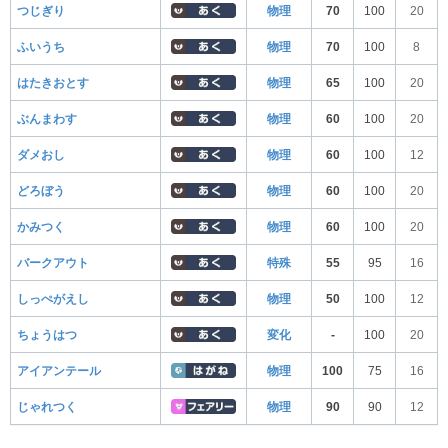
つじぎり
物理
70
100
20
ふいうち
物理
70
100
8
はたきおとす
物理
65
100
20
ぶんまわす
物理
60
100
20
ダメおし
物理
60
100
12
どろぼう
物理
60
100
20
かみつく
物理
60
100
20
バークアウト
特殊
55
95
16
しっぺがえし
物理
50
100
12
ちょうはつ
変化
-
100
20
アイアンテール
物理
100
75
16
じゃれつく
物理
90
90
12