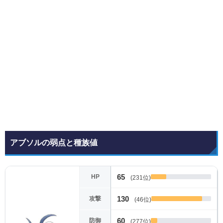
アブソルの弱点と種族値
65
HP
(231位)
130
攻撃
(46位)
60
防御
(277位)