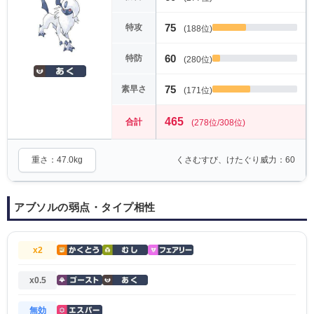
75
特攻
(188位)
60
特防
(280位)
75
素早さ
(171位)
465
合計
(278位/308位)
重さ：47.0kg
くさむすび、けたぐり威力：60
アブソルの弱点・タイプ相性
x2
x0.5
無効