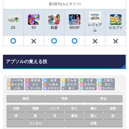
第3世代(ルビサファ)
レジェア
ZA
SV
剣盾
BDSP
ピカブイ
ル
✕
✕
◯
◯
◯
アブソルの覚える技
物理
特殊
変化
先制
接触
パンチ
切り
噛み
波動
弾
風
音
爆発
踊り
粉
メンタル
回復