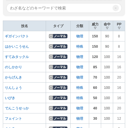
×
威力
命中
PP
技名
タイプ
分類
▽
▽
▽
ギガインパクト
物理
150
90
8
はかいこうせん
特殊
150
90
8
すてみタックル
物理
120
100
16
のしかかり
物理
85
100
16
からげんき
物理
70
100
20
りんしょう
特殊
60
100
16
いびき
特殊
50
100
16
でんこうせっか
物理
40
100
20
フェイント
物理
30
100
12