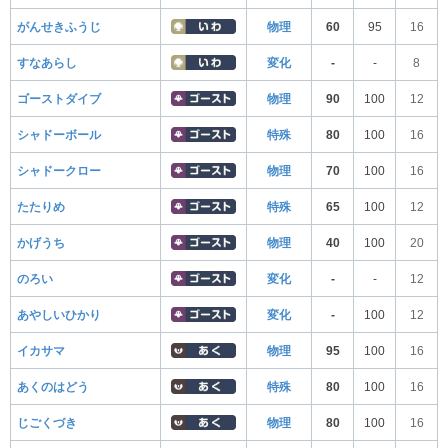
がんせきふうじ
物理
60
95
16
すなあらし
変化
-
-
8
ゴーストダイブ
物理
90
100
12
シャドーボール
特殊
80
100
16
シャドークロー
物理
70
100
16
たたりめ
特殊
65
100
12
かげうち
物理
40
100
20
のろい
変化
-
-
12
あやしいひかり
変化
-
100
12
イカサマ
物理
95
100
16
あくのはどう
特殊
80
100
16
じごくづき
物理
80
100
16