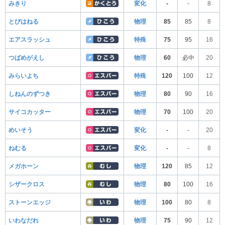
みきり
変化
-
-
8
とびはねる
物理
85
85
8
エアスラッシュ
特殊
75
95
16
つばめがえし
物理
60
必中
20
みらいよち
特殊
120
100
12
しねんのずつき
物理
80
90
16
サイコカッター
物理
70
100
20
めいそう
変化
-
-
20
ねむる
変化
-
-
8
メガホーン
物理
120
85
12
シザークロス
物理
80
100
16
ストーンエッジ
物理
100
80
8
いわなだれ
物理
75
90
12