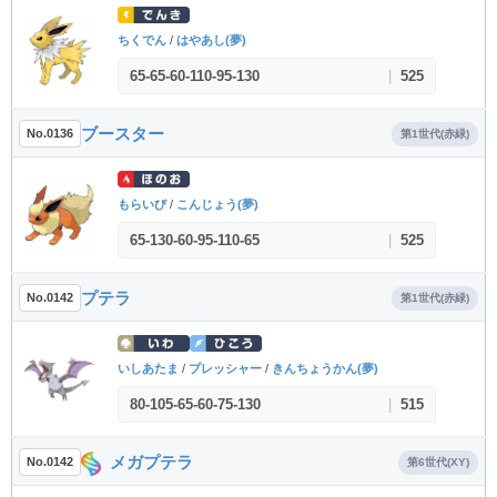
ちくでん
/
はやあし(夢)
65
-
65
-
60
-
110
-
95
-
130
|
525
ブースター
No.0136
第1世代(赤緑)
もらいび
/
こんじょう(夢)
65
-
130
-
60
-
95
-
110
-
65
|
525
プテラ
No.0142
第1世代(赤緑)
いしあたま
/
プレッシャー
/
きんちょうかん(夢)
80
-
105
-
65
-
60
-
75
-
130
|
515
メガプテラ
No.0142
第6世代(XY)