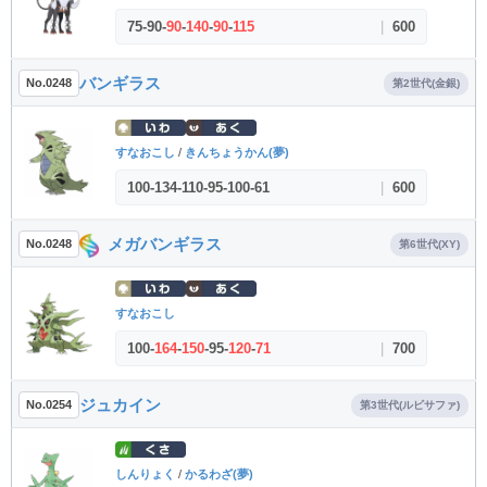
75
-
90
-
90
-
140
-
90
-
115
|
600
バンギラス
No.0248
第2世代(金銀)
すなおこし
/
きんちょうかん(夢)
100
-
134
-
110
-
95
-
100
-
61
|
600
メガバンギラス
No.0248
第6世代(XY)
すなおこし
100
-
164
-
150
-
95
-
120
-
71
|
700
ジュカイン
No.0254
第3世代(ルビサファ)
しんりょく
/
かるわざ(夢)