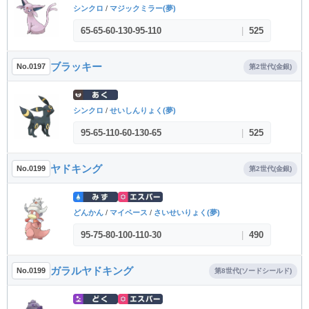
シンクロ
/
マジックミラー(夢)
65
-
65
-
60
-
130
-
95
-
110
|
525
ブラッキー
No.0197
第2世代(金銀)
シンクロ
/
せいしんりょく(夢)
95
-
65
-
110
-
60
-
130
-
65
|
525
ヤドキング
No.0199
第2世代(金銀)
どんかん
/
マイペース
/
さいせいりょく(夢)
95
-
75
-
80
-
100
-
110
-
30
|
490
ガラルヤドキング
No.0199
第8世代(ソードシールド)