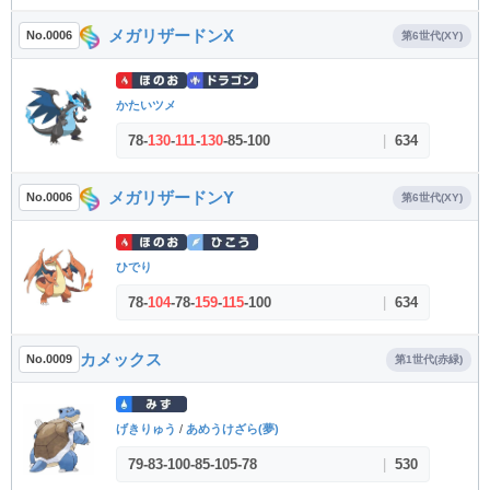
メガリザードンX
No.0006
第6世代(XY)
かたいツメ
78
-
130
-
111
-
130
-
85
-
100
|
634
メガリザードンY
No.0006
第6世代(XY)
ひでり
78
-
104
-
78
-
159
-
115
-
100
|
634
カメックス
No.0009
第1世代(赤緑)
げきりゅう
/
あめうけざら(夢)
79
-
83
-
100
-
85
-
105
-
78
|
530