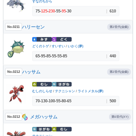
すなのちから
75
-
125
-
230
-
55
-
95
-
30
|
610
ハリーセン
No.0211
第2世代(金銀)
どくのトゲ
/
すいすい
/
いかく(夢)
65
-
95
-
85
-
55
-
55
-
85
|
440
ハッサム
No.0212
第2世代(金銀)
むしのしらせ
/
テクニシャン
/
ライトメタル(夢)
70
-
130
-
100
-
55
-
80
-
65
|
500
メガハッサム
No.0212
第6世代(XY)