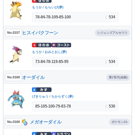
もうか
/
もらいび(夢)
78
-
84
-
78
-
109
-
85
-
100
|
534
ヒスイバクフーン
No.0157
レジェンズアルセウス
もうか
/
おみとおし(夢)
73
-
84
-
78
-
119
-
85
-
95
|
534
オーダイル
No.0160
第2世代(金銀)
げきりゅう
/
ちからずく(夢)
85
-
105
-
100
-
79
-
83
-
78
|
530
メガオーダイル
No.0160
ポケモンZA