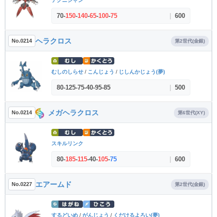
テクニシャン
70
-
150
-
140
-
65
-
100
-
75
|
600
ヘラクロス
No.0214
第2世代(金銀)
むしのしらせ
/
こんじょう
/
じしんかじょう(夢)
80
-
125
-
75
-
40
-
95
-
85
|
500
メガヘラクロス
No.0214
第6世代(XY)
スキルリンク
80
-
185
-
115
-
40
-
105
-
75
|
600
エアームド
No.0227
第2世代(金銀)
するどいめ
/
がんじょう
/
くだけるよろい(夢)