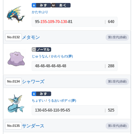
かたやぶり
95
-
155
-
109
-
70
-
130
-
81
|
640
メタモン
No.0132
第1世代(赤緑)
じゅうなん
/
かわりもの(夢)
48
-
48
-
48
-
48
-
48
-
48
|
288
シャワーズ
No.0134
第1世代(赤緑)
ちょすい
/
うるおいボディ(夢)
130
-
65
-
60
-
110
-
95
-
65
|
525
サンダース
No.0135
第1世代(赤緑)