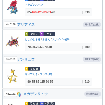
ドラゴンスキン
85
-
160
-
125
-
89
-
93
-
78
|
630
アリアドス
No.0168
第2世代(金銀)
むしのしらせ
/
ふみん
/
スナイパー(夢)
70
-
90
-
70
-
60
-
70
-
40
|
400
デンリュウ
No.0181
第2世代(金銀)
せいでんき
/
プラス(夢)
90
-
75
-
85
-
115
-
90
-
55
|
510
メガデンリュウ
No.0181
第6世代(XY)