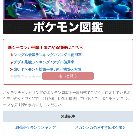
新シーズンが開幕！気になる情報はこちら
・
シングル最強ランキング
/
シングル使用率
・
ダブル最強ランキング
/
ダブル使用率
・
強いポケモンと対策一覧
/
雨パ構築と対策
もっと見る
・
特殊アタッカーのおすすめランキング
ポケモンチャンピオンズのポケモン図鑑を一覧形式でご紹介。内定しているポ
ケモンのタイプや特性、種族値、世代を掲載しているので、ポケチャンでポケ
モンを探す際の参考にしてください。
関連記事
最強ポケモンランキング
メガシンカのおすすめポケモン