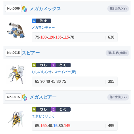
メガカメックス
No.0009
第6世代(XY)
メガランチャー
79
-
103
-
120
-
135
-
115
-
78
|
630
スピアー
No.0015
第1世代(赤緑)
むしのしらせ
/
スナイパー(夢)
65
-
90
-
40
-
45
-
80
-
75
|
395
メガスピアー
No.0015
第6世代(XY)
てきおうりょく
65
-
150
-
40
-
15
-
80
-
145
|
495