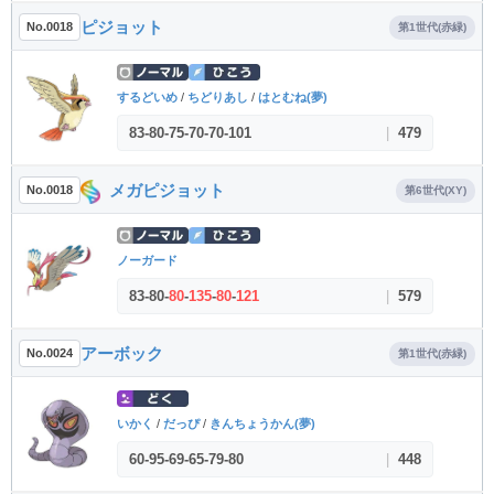
ピジョット
No.0018
第1世代(赤緑)
するどいめ
/
ちどりあし
/
はとむね(夢)
83
-
80
-
75
-
70
-
70
-
101
|
479
メガピジョット
No.0018
第6世代(XY)
ノーガード
83
-
80
-
80
-
135
-
80
-
121
|
579
アーボック
No.0024
第1世代(赤緑)
いかく
/
だっぴ
/
きんちょうかん(夢)
60
-
95
-
69
-
65
-
79
-
80
|
448