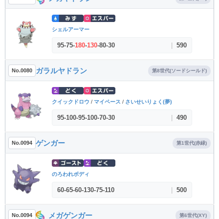
シェルアーマー
95
-
75
-
180
-
130
-
80
-
30
|
590
ガラルヤドラン
No.0080
第8世代(ソードシールド)
クイックドロウ
/
マイペース
/
さいせいりょく(夢)
95
-
100
-
95
-
100
-
70
-
30
|
490
ゲンガー
No.0094
第1世代(赤緑)
のろわれボディ
60
-
65
-
60
-
130
-
75
-
110
|
500
メガゲンガー
No.0094
第6世代(XY)