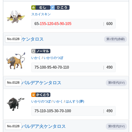
スカイスキン
65
-
155
-
120
-
65
-
90
-
105
|
600
ケンタロス
No.0128
第1世代(赤緑)
いかく
/
いかりのつぼ
75
-
100
-
95
-
40
-
70
-
110
|
490
パルデアケンタロス
No.0128
第9世代(SV)
いかりのつぼ
/
いかく
/
はんすう(夢)
75
-
110
-
105
-
30
-
70
-
100
|
490
パルデア火ケンタロス
No.0128
第9世代(SV)