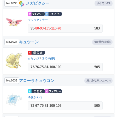
メガピクシー
No.0036
ポケモンZA
マジックミラー
95
-
80
-
93
-
135
-
110
-
70
|
583
キュウコン
No.0038
第1世代(赤緑)
もらいび
/
ひでり(夢)
73
-
76
-
75
-
81
-
100
-
100
|
505
アローラキュウコン
No.0038
第7世代(サンムーン)
ゆきがくれ
73
-
67
-
75
-
81
-
100
-
109
|
505