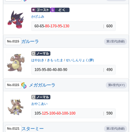
かげふみ
60
-
65
-
80
-
170
-
95
-
130
|
600
ガルーラ
No.0115
第1世代(赤緑)
はやおき
/
きもったま
/
せいしんりょく(夢)
105
-
95
-
80
-
40
-
80
-
90
|
490
メガガルーラ
No.0115
第6世代(XY)
おやこあい
105
-
125
-
100
-
60
-
100
-
100
|
590
スターミー
No.0121
第1世代(赤緑)