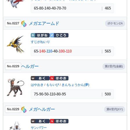
65
-
80
-
140
-
40
-
70
-
70
|
465
メガエアームド
No.0227
ポケモンZA
すじがねいり
65
-
140
-
110
-
40
-
100
-
110
|
565
ヘルガー
No.0229
第2世代(金銀)
はやおき
/
もらいび
/
きんちょうかん(夢)
75
-
90
-
50
-
110
-
80
-
95
|
500
メガヘルガー
No.0229
第6世代(XY)
サンパワー