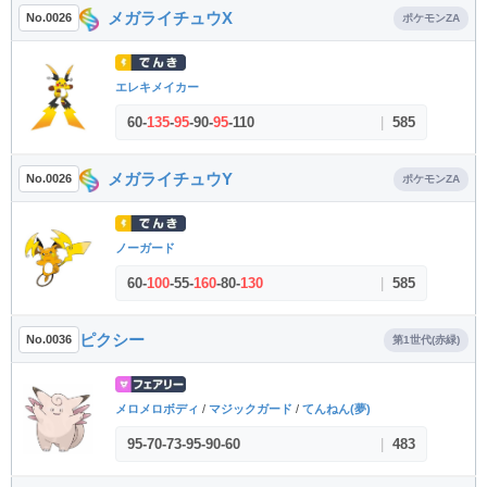
メガライチュウX
No.0026
ポケモンZA
エレキメイカー
60
-
135
-
95
-
90
-
95
-
110
|
585
メガライチュウY
No.0026
ポケモンZA
ノーガード
60
-
100
-
55
-
160
-
80
-
130
|
585
ピクシー
No.0036
第1世代(赤緑)
メロメロボディ
/
マジックガード
/
てんねん(夢)
95
-
70
-
73
-
95
-
90
-
60
|
483