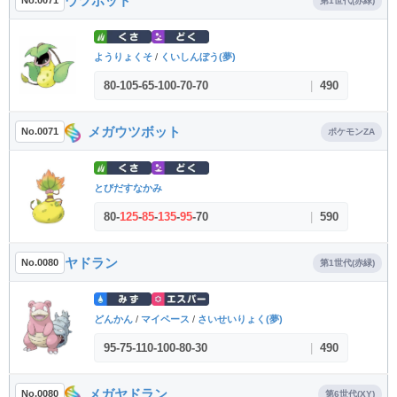
ウツボット
No.0071
第1世代(赤緑)
ようりょくそ
/
くいしんぼう(夢)
80
-
105
-
65
-
100
-
70
-
70
|
490
メガウツボット
No.0071
ポケモンZA
とびだすなかみ
80
-
125
-
85
-
135
-
95
-
70
|
590
ヤドラン
No.0080
第1世代(赤緑)
どんかん
/
マイペース
/
さいせいりょく(夢)
95
-
75
-
110
-
100
-
80
-
30
|
490
メガヤドラン
No.0080
第6世代(XY)