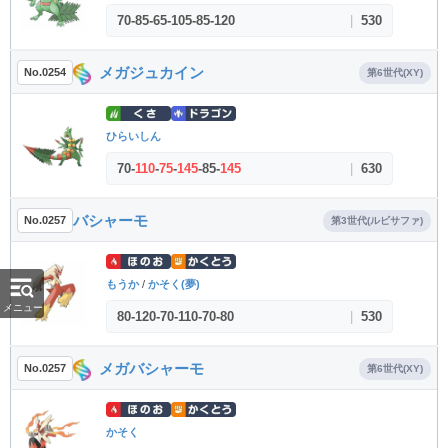
70
-
85
-
65
-
105
-
85
-
120
|
530
メガジュカイン
No.0254
第6世代(XY)
ひらいしん
70
-
110
-
75
-
145
-
85
-
145
|
630
バシャーモ
No.0257
第3世代(ルビサファ)
もうか
/
かそく(夢)
メニュー
80
-
120
-
70
-
110
-
70
-
80
|
530
メガバシャーモ
No.0257
第6世代(XY)
かそく