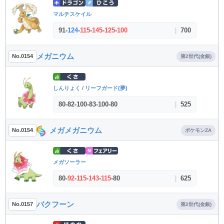
マルチスケイル
91
-
124
-
115
-
145
-
125
-
100
|
700
メガニウム
No.0154
第2世代(金銀)
しんりょく
/
リーフガード(夢)
80
-
82
-
100
-
83
-
100
-
80
|
525
メガメガニウム
No.0154
ポケモンZA
メガソーラー
80
-
92
-
115
-
143
-
115
-
80
|
625
バクフーン
No.0157
第2世代(金銀)