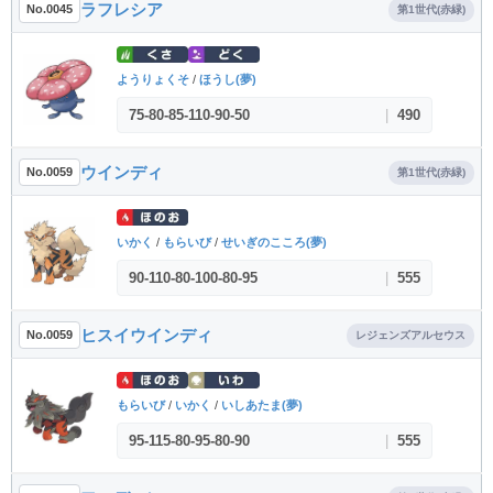
ラフレシア
No.0045
第1世代(赤緑)
ようりょくそ
/
ほうし(夢)
75
-
80
-
85
-
110
-
90
-
50
|
490
ウインディ
No.0059
第1世代(赤緑)
いかく
/
もらいび
/
せいぎのこころ(夢)
90
-
110
-
80
-
100
-
80
-
95
|
555
ヒスイウインディ
No.0059
レジェンズアルセウス
もらいび
/
いかく
/
いしあたま(夢)
95
-
115
-
80
-
95
-
80
-
90
|
555