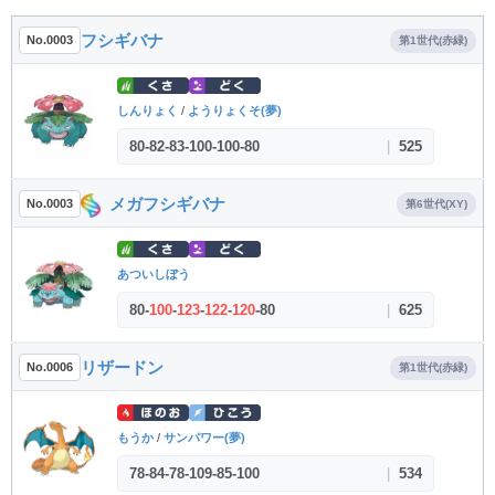
フシギバナ
No.0003
第1世代(赤緑)
しんりょく
/
ようりょくそ(夢)
80
-
82
-
83
-
100
-
100
-
80
|
525
メガフシギバナ
No.0003
第6世代(XY)
あついしぼう
80
-
100
-
123
-
122
-
120
-
80
|
625
リザードン
No.0006
第1世代(赤緑)
もうか
/
サンパワー(夢)
78
-
84
-
78
-
109
-
85
-
100
|
534