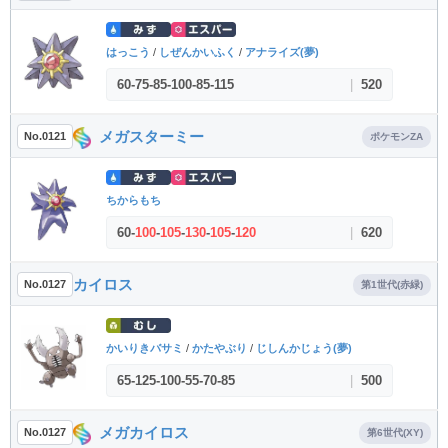
はっこう
/
しぜんかいふく
/
アナライズ(夢)
60
-
75
-
85
-
100
-
85
-
115
|
520
メガスターミー
No.0121
ポケモンZA
ちからもち
60
-
100
-
105
-
130
-
105
-
120
|
620
カイロス
No.0127
第1世代(赤緑)
かいりきバサミ
/
かたやぶり
/
じしんかじょう(夢)
65
-
125
-
100
-
55
-
70
-
85
|
500
メガカイロス
No.0127
第6世代(XY)