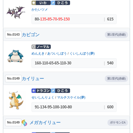
かたいツメ
80
-
135
-
85
-
70
-
95
-
150
|
615
カビゴン
No.0143
第1世代(赤緑)
めんえき
/
あついしぼう
/
くいしんぼう(夢)
160
-
110
-
65
-
65
-
110
-
30
|
540
カイリュー
No.0149
第1世代(赤緑)
せいしんりょく
/
マルチスケイル(夢)
91
-
134
-
95
-
100
-
100
-
80
|
600
メガカイリュー
No.0149
ポケモンZA