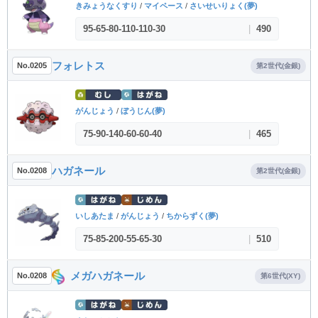
きみょうなくすり
/
マイペース
/
さいせいりょく(夢)
95
-
65
-
80
-
110
-
110
-
30
|
490
フォレトス
No.0205
第2世代(金銀)
がんじょう
/
ぼうじん(夢)
75
-
90
-
140
-
60
-
60
-
40
|
465
ハガネール
No.0208
第2世代(金銀)
いしあたま
/
がんじょう
/
ちからずく(夢)
75
-
85
-
200
-
55
-
65
-
30
|
510
メガハガネール
No.0208
第6世代(XY)