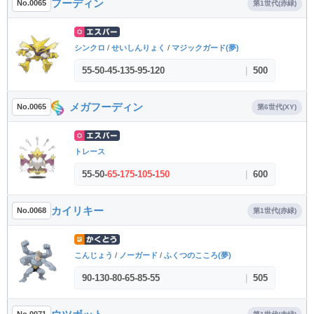
フーディン
No.0065
第1世代(赤緑)
シンクロ
/
せいしんりょく
/
マジックガード(夢)
55
-
50
-
45
-
135
-
95
-
120
|
500
メガフーディン
No.0065
第6世代(XY)
トレース
55
-
50
-
65
-
175
-
105
-
150
|
600
カイリキー
No.0068
第1世代(赤緑)
こんじょう
/
ノーガード
/
ふくつのこころ(夢)
90
-
130
-
80
-
65
-
85
-
55
|
505