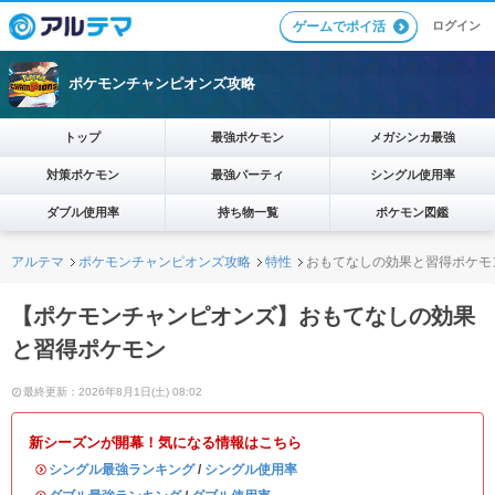
ログイン
ゲームでポイ活
ポケモンチャンピオンズ攻略
トップ
最強ポケモン
メガシンカ最強
対策ポケモン
最強パーティ
シングル使用率
ダブル使用率
持ち物一覧
ポケモン図鑑
アルテマ
ポケモンチャンピオンズ攻略
特性
おもてなしの効果と習得ポケモ
【ポケモンチャンピオンズ】おもてなしの効果
と習得ポケモン
最終更新：2026年8月1日(土) 08:02
新シーズンが開幕！気になる情報はこちら
・
シングル最強ランキング
/
シングル使用率