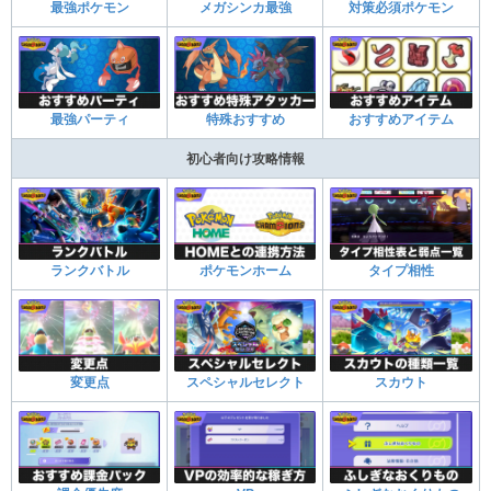
最強ポケモン
メガシンカ最強
対策必須ポケモン
最強パーティ
特殊おすすめ
おすすめアイテム
初心者向け攻略情報
ランクバトル
ポケモンホーム
タイプ相性
変更点
スペシャルセレクト
スカウト