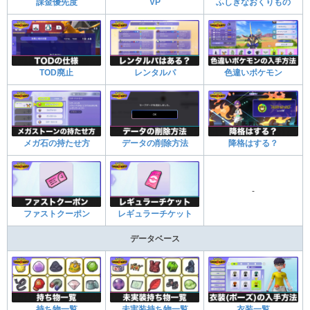
課金優先度
VP
ふしぎなおくりもの
TOD廃止
レンタルパ
色違いポケモン
メガ石の持たせ方
データの削除方法
降格はする？
-
ファストクーポン
レギュラーチケット
データベース
持ち物一覧
未実装持ち物一覧
衣装一覧