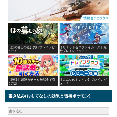
【ほの暮しの庭】先行プレイレビ
【リミットゼロブレイカーズ】先
ュー！
行プレイレビュー！
【速報】10連ガチャを無課金で引
【みんなのトレイン】プレイレビ
く方法
ュー！
書き込み
(おもてなしの効果と習得ポケモン)