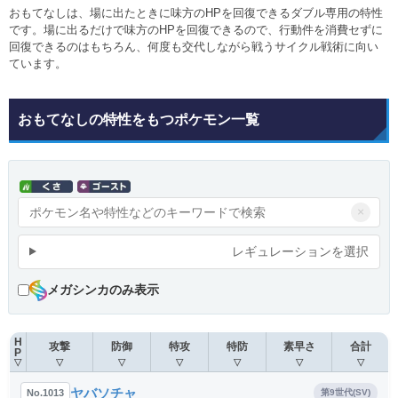
おもてなしは、場に出たときに味方のHPを回復できるダブル専用の特性
です。場に出るだけで味方のHPを回復できるので、行動件を消費セずに
回復できるのはもちろん、何度も交代しながら戦うサイクル戦術に向い
ています。
おもてなしの特性をもつポケモン一覧
×
レギュレーションを選択
メガシンカのみ表示
H
攻撃
防御
特攻
特防
素早さ
合計
P
▽
▽
▽
▽
▽
▽
▽
ヤバソチャ
No.1013
第9世代(SV)