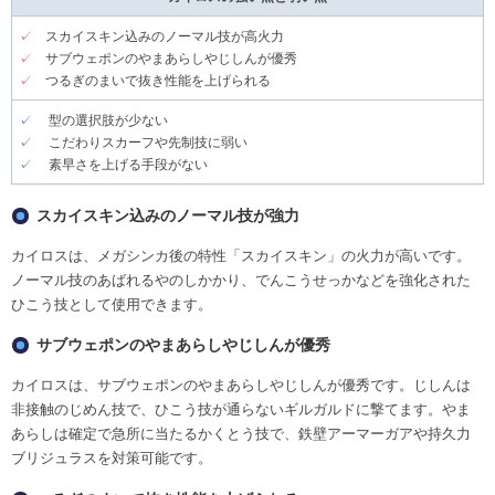
✓
スカイスキン込みのノーマル技が高火力
✓
サブウェポンのやまあらしやじしんが優秀
✓
つるぎのまいで抜き性能を上げられる
✓
型の選択肢が少ない
✓
こだわりスカーフや先制技に弱い
✓
素早さを上げる手段がない
スカイスキン込みのノーマル技が強力
カイロスは、メガシンカ後の特性「スカイスキン」の火力が高いです。
ノーマル技のあばれるやのしかかり、でんこうせっかなどを強化された
ひこう技として使用できます。
サブウェポンのやまあらしやじしんが優秀
カイロスは、サブウェポンのやまあらしやじしんが優秀です。じしんは
非接触のじめん技で、ひこう技が通らないギルガルドに撃てます。やま
あらしは確定で急所に当たるかくとう技で、鉄壁アーマーガアや持久力
ブリジュラスを対策可能です。