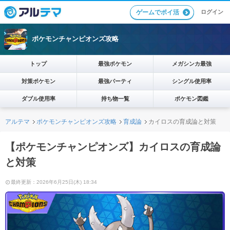
ログイン
ゲームでポイ活
ポケモンチャンピオンズ攻略
トップ
最強ポケモン
メガシンカ最強
対策ポケモン
最強パーティ
シングル使用率
ダブル使用率
持ち物一覧
ポケモン図鑑
アルテマ
ポケモンチャンピオンズ攻略
育成論
カイロスの育成論と対策
【ポケモンチャンピオンズ】カイロスの育成論
と対策
最終更新：2026年6月25日(木) 18:34