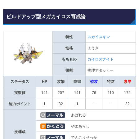
ビルドアップ型メガカイロス育成論
特性
スカイスキン
性格
ようき
もちもの
カイロスナイト
役割
物理アタッカー
ステータス
HP
攻撃
防御
特攻
特防
素早
実数値
141
207
141
76
110
172
能力ポイント
1
32
1
-
-
32
あばれる
やまあらし
技構成
でんこうせっか