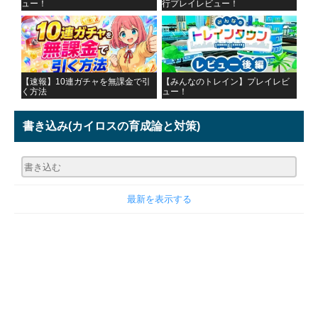
ュー！
行プレイレビュー！
【速報】10連ガチャを無課金で引
【みんなのトレイン】プレイレビ
く方法
ュー！
書き込み
(カイロスの育成論と対策)
最新を表示する