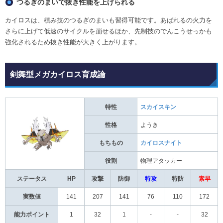
つるぎのまいで抜き性能を上げられる
カイロスは、積み技のつるぎのまいも習得可能です。あばれるの火力を
さらに上げて低速のサイクルを崩せるほか、先制技のでんこうせっかも
強化されるため抜き性能が大きく上がります。
剣舞型メガカイロス育成論
特性
スカイスキン
性格
ようき
もちもの
カイロスナイト
役割
物理アタッカー
ステータス
HP
攻撃
防御
特攻
特防
素早
実数値
141
207
141
76
110
172
能力ポイント
1
32
1
-
-
32