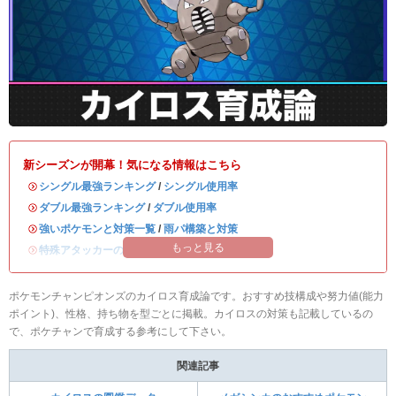
新シーズンが開幕！気になる情報はこちら
・
シングル最強ランキング
/
シングル使用率
・
ダブル最強ランキング
/
ダブル使用率
・
強いポケモンと対策一覧
/
雨パ構築と対策
もっと見る
・
特殊アタッカーのおすすめランキング
ポケモンチャンピオンズのカイロス育成論です。おすすめ技構成や努力値(能力
ポイント)、性格、持ち物を型ごとに掲載。カイロスの対策も記載しているの
で、ポケチャンで育成する参考にして下さい。
関連記事