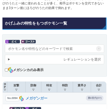
びのうたと一緒に使われることが多く、相手はポケモンを交代できない
まま3ターン後にほろびのうたの効果で倒れます。
かげふみの特性をもつポケモン一覧
×
レギュレーションを選択
メガシンカのみ表示
H
攻撃
防御
特攻
特防
素早さ
合計
P
▽
▽
▽
▽
▽
▽
▽
メガゲンガー
No.0094
第6世代(XY)