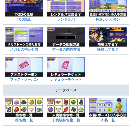
TOD廃止
レンタルパ
色違いポケモン
メガ石の持たせ方
データの削除方法
降格はする？
-
ファストクーポン
レギュラーチケット
データベース
持ち物一覧
未実装持ち物一覧
衣装一覧