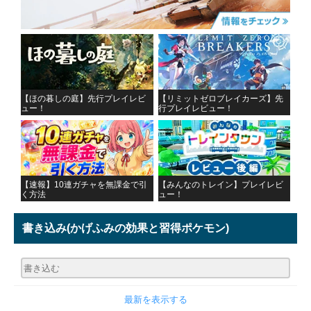
【ほの暮しの庭】先行プレイレビ
【リミットゼロブレイカーズ】先
ュー！
行プレイレビュー！
【速報】10連ガチャを無課金で引
【みんなのトレイン】プレイレビ
く方法
ュー！
書き込み
(かげふみの効果と習得ポケモン)
最新を表示する