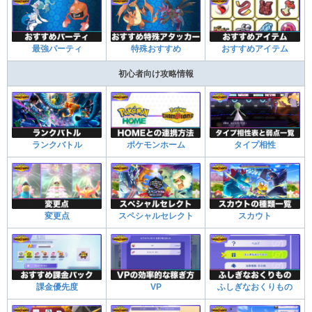
最強パーティ
特殊おすすめ
おすすめアイテム
初心者向け攻略情報
ランクバトル
ポケモンホーム
タイプ相性
変更点
スペシャルセレクト
スカウト
課金優先度
VP
ふしぎなおくりもの