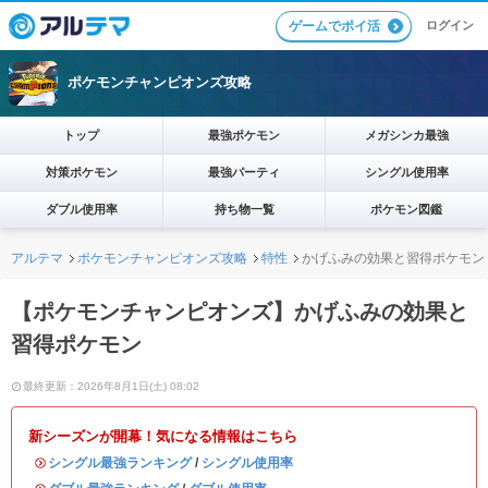
ログイン
ゲームでポイ活
ポケモンチャンピオンズ攻略
トップ
最強ポケモン
メガシンカ最強
対策ポケモン
最強パーティ
シングル使用率
ダブル使用率
持ち物一覧
ポケモン図鑑
アルテマ
ポケモンチャンピオンズ攻略
特性
かげふみの効果と習得ポケモン
【ポケモンチャンピオンズ】かげふみの効果と
習得ポケモン
最終更新：2026年8月1日(土) 08:02
新シーズンが開幕！気になる情報はこちら
・
シングル最強ランキング
/
シングル使用率