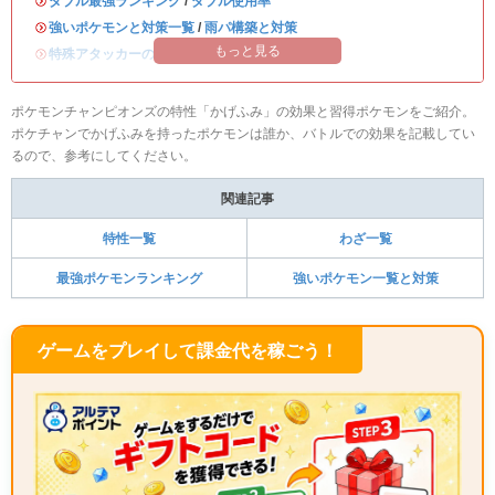
・
ダブル最強ランキング
/
ダブル使用率
・
強いポケモンと対策一覧
/
雨パ構築と対策
もっと見る
・
特殊アタッカーのおすすめランキング
ポケモンチャンピオンズの特性「かげふみ」の効果と習得ポケモンをご紹介。
ポケチャンでかげふみを持ったポケモンは誰か、バトルでの効果を記載してい
るので、参考にしてください。
関連記事
特性一覧
わざ一覧
最強ポケモンランキング
強いポケモン一覧と対策
ゲームをプレイして課金代を稼ごう！