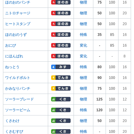
ほのおのパンチ
物理
75
100
16
ニトロチャージ
物理
50
100
20
ヒートスタンプ
物理
50
100
20
ほのおのうず
特殊
35
85
16
おにび
変化
-
85
16
にほんばれ
変化
-
-
8
ねっとう
特殊
80
100
16
ワイルドボルト
物理
90
100
16
かみなりパンチ
物理
75
100
16
ソーラーブレード
物理
125
100
12
ソーラービーム
特殊
120
100
12
くさわけ
物理
50
100
20
くさむすび
特殊
-
100
20