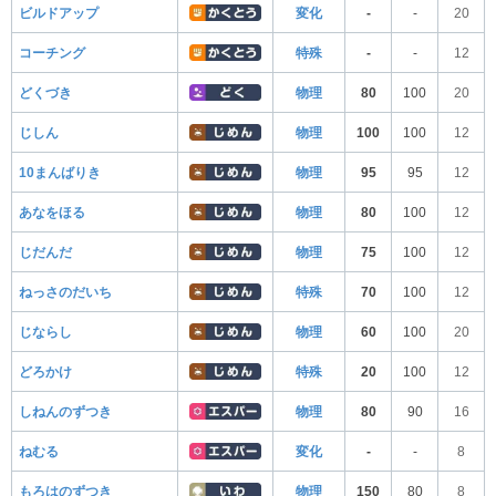
ビルドアップ
変化
-
-
20
コーチング
特殊
-
-
12
どくづき
物理
80
100
20
じしん
物理
100
100
12
10まんばりき
物理
95
95
12
あなをほる
物理
80
100
12
じだんだ
物理
75
100
12
ねっさのだいち
特殊
70
100
12
じならし
物理
60
100
20
どろかけ
特殊
20
100
12
しねんのずつき
物理
80
90
16
ねむる
変化
-
-
8
もろはのずつき
物理
150
80
8