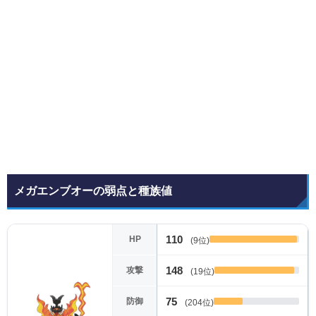
メガエンブオーの弱点と種族値
110
HP
(9位)
148
攻撃
(19位)
75
防御
(204位)