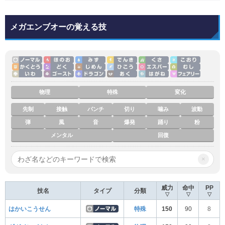
メガエンブオーの覚える技
物理
特殊
変化
先制
接触
パンチ
切り
噛み
波動
弾
風
音
爆発
踊り
粉
メンタル
回復
×
威力
命中
PP
技名
タイプ
分類
▽
▽
▽
はかいこうせん
特殊
150
90
8