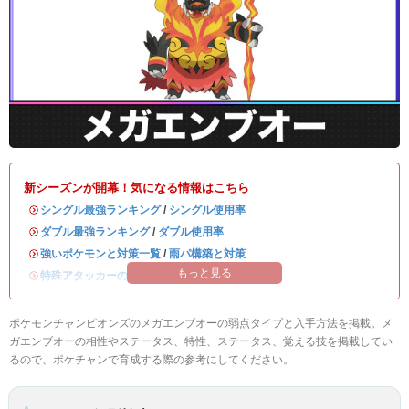
新シーズンが開幕！気になる情報はこちら
・
シングル最強ランキング
/
シングル使用率
・
ダブル最強ランキング
/
ダブル使用率
・
強いポケモンと対策一覧
/
雨パ構築と対策
もっと見る
・
特殊アタッカーのおすすめランキング
ポケモンチャンピオンズのメガエンブオーの弱点タイプと入手方法を掲載。メ
ガエンブオーの相性やステータス、特性、ステータス、覚える技を掲載してい
るので、ポケチャンで育成する際の参考にしてください。