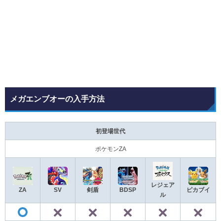
メガエンブオーの入手方法
初登場世代
ポケモンZA
レジェア
ZA
SV
剣盾
BDSP
ピカブイ
ル
✕
✕
✕
✕
◯