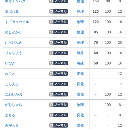
ギガインパクト
物理
150
90
8
あばれる
物理
120
100
12
すてみタックル
物理
120
100
16
のしかかり
物理
85
100
16
からげんき
物理
70
100
20
りんしょう
特殊
60
100
16
いびき
特殊
50
100
16
ねごと
変化
-
-
12
こらえる
変化
-
-
12
こわいかお
変化
-
100
12
がむしゃら
物理
-
100
8
まもる
変化
-
-
8
みがわり
変化
-
-
12