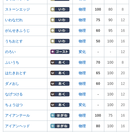
ストーンエッジ
物理
100
80
8
いわなだれ
物理
75
90
12
がんせきふうじ
物理
60
95
16
うちおとす
物理
50
100
16
のろい
変化
-
-
12
ふいうち
物理
70
100
8
はたきおとす
物理
65
100
20
ダメおし
物理
60
100
12
なげつける
物理
-
100
12
ちょうはつ
変化
-
100
20
アイアンテール
物理
100
75
16
アイアンヘッド
物理
80
100
16