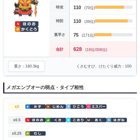
110
特攻
(70位)
110
特防
(39位)
75
素早さ
(171位)
628
合計
(19位/308位)
重さ：180.3kg
くさむすび、けたぐり威力：100
メガエンブオーの弱点・タイプ相性
x2
x0.5
x0.25