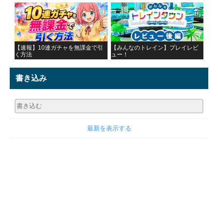
【速報】10連ガチャを無課金で引
【みんなのトレイン】プレイレビ
く方法
ュー！
書き込み
最新を表示する