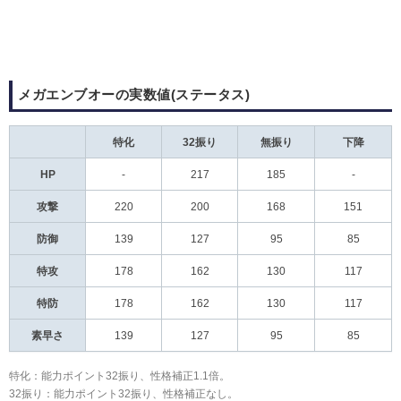
メガエンブオーの実数値(ステータス)
特化
32振り
無振り
下降
HP
-
217
185
-
攻撃
220
200
168
151
防御
139
127
95
85
特攻
178
162
130
117
特防
178
162
130
117
素早さ
139
127
95
85
特化：能力ポイント32振り、性格補正1.1倍。
32振り：能力ポイント32振り、性格補正なし。