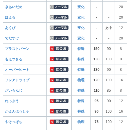
きあいだめ
変化
-
-
20
ほえる
変化
-
-
20
あくび
変化
-
必中
12
てだすけ
変化
-
-
20
ブラストバーン
特殊
150
90
8
もえつきる
特殊
130
100
8
オーバーヒート
特殊
130
90
8
フレアドライブ
物理
120
100
16
だいもんじ
特殊
110
85
8
ねっぷう
特殊
95
90
12
かえんほうしゃ
特殊
90
100
16
やけっぱち
物理
75
100
12