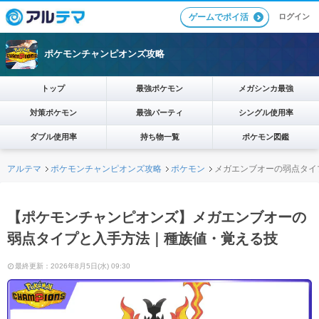
ログイン
ゲームでポイ活
ポケモンチャンピオンズ攻略
トップ
最強ポケモン
メガシンカ最強
対策ポケモン
最強パーティ
シングル使用率
ダブル使用率
持ち物一覧
ポケモン図鑑
アルテマ
ポケモンチャンピオンズ攻略
ポケモン
メガエンブオーの弱点タイ
【ポケモンチャンピオンズ】メガエンブオーの
弱点タイプと入手方法｜種族値・覚える技
最終更新：2026年8月5日(水) 09:30