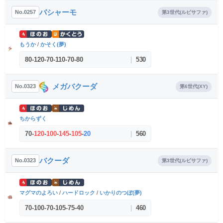
バシャーモ
No.0257
第3世代(ルビサファ)
もうか
/
かそく(夢)
80
-
120
-
70
-
110
-
70
-
80
|
530
メガバクーダ
No.0323
第6世代(XY)
ちからずく
70
-
120
-
100
-
145
-
105
-
20
|
560
バクーダ
No.0323
第3世代(ルビサファ)
マグマのよろい
/
ハードロック
/
いかりのつぼ(夢)
70
-
100
-
70
-
105
-
75
-
40
|
460