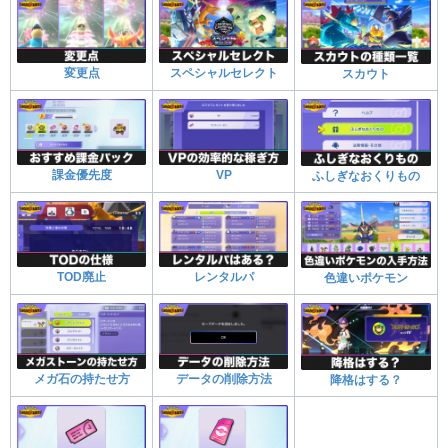
変更点
スペシャルセレクト
スカウト
課金優先度
VP
ふしぎなおくりもの
TOD廃止
レンタルパ
色違いポケモン
メガ石の持たせ方
データの削除方法
降格はする？