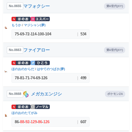
マフォクシー
No.0655
第6世代(XY)
もうか
/
マジシャン(夢)
75
-
69
-
72
-
114
-
100
-
104
|
534
ファイアロー
No.0663
第6世代(XY)
ほのおのからだ
/
はやてのつばさ(夢)
78
-
81
-
71
-
74
-
69
-
126
|
499
メガカエンジシ
No.0668
ポケモンZA
ほのおのたてがみ
86
-
88
-
92
-
129
-
86
-
126
|
607