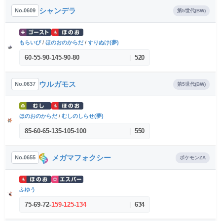
シャンデラ
No.0609
第5世代(BW)
もらいび
/
ほのおのからだ
/
すりぬけ(夢)
60
-
55
-
90
-
145
-
90
-
80
|
520
ウルガモス
No.0637
第5世代(BW)
ほのおのからだ
/
むしのしらせ(夢)
85
-
60
-
65
-
135
-
105
-
100
|
550
メガマフォクシー
No.0655
ポケモンZA
ふゆう
75
-
69
-
72
-
159
-
125
-
134
|
634