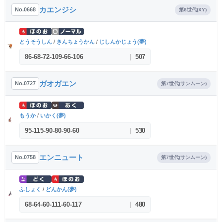
カエンジシ
No.0668
第6世代(XY)
とうそうしん
/
きんちょうかん
/
じしんかじょう(夢)
86
-
68
-
72
-
109
-
66
-
106
|
507
ガオガエン
No.0727
第7世代(サンムーン)
もうか
/
いかく(夢)
95
-
115
-
90
-
80
-
90
-
60
|
530
エンニュート
No.0758
第7世代(サンムーン)
ふしょく
/
どんかん(夢)
68
-
64
-
60
-
111
-
60
-
117
|
480