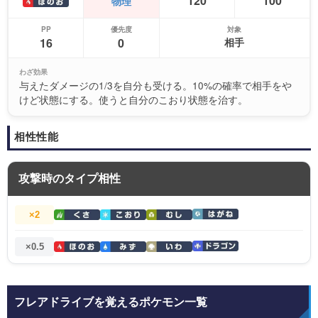
120
100
物理
PP
優先度
対象
16
0
相手
わざ効果
与えたダメージの1/3を自分も受ける。10%の確率で相手をや
けど状態にする。使うと自分のこおり状態を治す。
相性性能
攻撃時のタイプ相性
×2
×0.5
フレアドライブを覚えるポケモン一覧