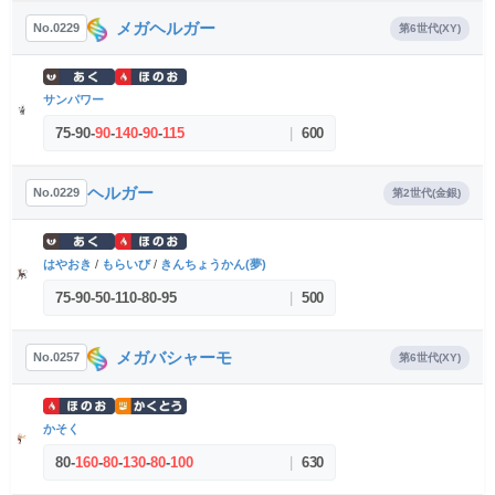
メガヘルガー
No.0229
第6世代(XY)
サンパワー
75
-
90
-
90
-
140
-
90
-
115
|
600
ヘルガー
No.0229
第2世代(金銀)
はやおき
/
もらいび
/
きんちょうかん(夢)
75
-
90
-
50
-
110
-
80
-
95
|
500
メガバシャーモ
No.0257
第6世代(XY)
かそく
80
-
160
-
80
-
130
-
80
-
100
|
630