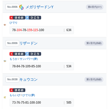
メガリザードンY
No.0006
第6世代(XY)
ひでり
78
-
104
-
78
-
159
-
115
-
100
|
634
リザードン
No.0006
第1世代(赤緑)
もうか
/
サンパワー(夢)
78
-
84
-
78
-
109
-
85
-
100
|
534
キュウコン
No.0038
第1世代(赤緑)
もらいび
/
ひでり(夢)
73
-
76
-
75
-
81
-
100
-
100
|
505