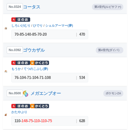
コータス
No.0324
第3世代(ルビサファ)
しろいけむり
/
ひでり
/
シェルアーマー(夢)
70
-
85
-
140
-
85
-
70
-
20
|
470
ゴウカザル
No.0392
第4世代(ダイパ）
もうか
/
てつのこぶし(夢)
76
-
104
-
71
-
104
-
71
-
108
|
534
メガエンブオー
No.0500
ポケモンZA
かたやぶり
110
-
148
-
75
-
110
-
110
-
75
|
628