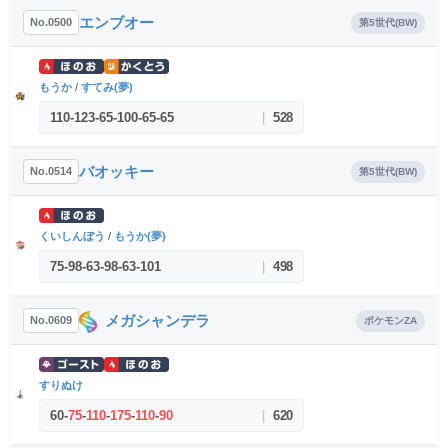
エンブオー
No.0500
第5世代(BW)
もうか
/
すてみ(夢)
110
-
123
-
65
-
100
-
65
-
65
|
528
バオッキー
No.0514
第5世代(BW)
くいしんぼう
/
もうか(夢)
75
-
98
-
63
-
98
-
63
-
101
|
498
メガシャンデラ
No.0609
ポケモンZA
すりぬけ
60
-
75
-
110
-
175
-
110
-
90
|
620