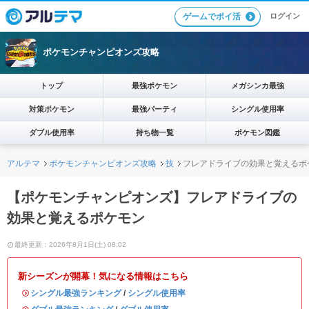
ログイン
ゲームでポイ活
ポケモンチャンピオンズ攻略
トップ
最強ポケモン
メガシンカ最強
対策ポケモン
最強パーティ
シングル使用率
ダブル使用率
持ち物一覧
ポケモン図鑑
アルテマ
ポケモンチャンピオンズ攻略
技
フレアドライブの効果と覚えるポ
【ポケモンチャンピオンズ】フレアドライブの
効果と覚えるポケモン
最終更新：2026年8月1日(土) 08:02
新シーズンが開幕！気になる情報はこちら
・
シングル最強ランキング
/
シングル使用率