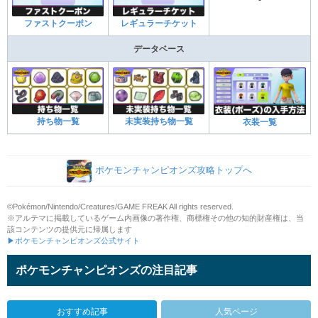
-
ファストクーポン
レギュラーチケット
データベース
持ち物一覧
未実装持ち物一覧
衣装一覧
ポケモンチャンピオンズ攻略トップへ
©Pokémon/Nintendo/Creatures/GAME FREAK All rights reserved.
※アルテマに掲載しているゲーム内画像の著作権、商標権その他の知的財産権は、当
該コンテンツの提供元に帰属します
▶ポケモンチャンピオンズ公式サイト
ポケモンチャンピオンズの注目記事
おすすめ記事
人気ページ