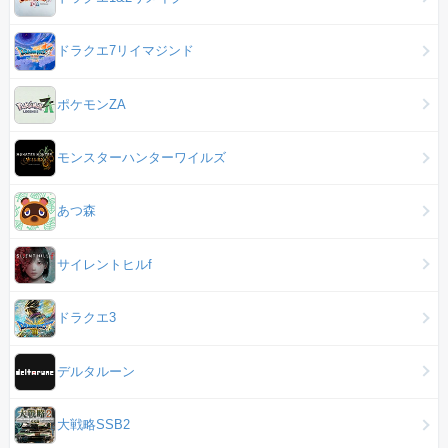
ドラクエ7リイマジンド
ポケモンZA
モンスターハンターワイルズ
あつ森
サイレントヒルf
ドラクエ3
デルタルーン
大戦略SSB2