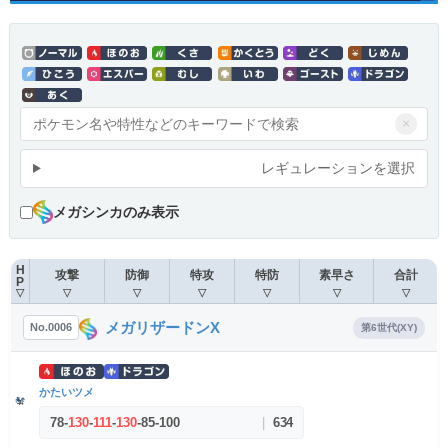
×
レギュレーションを選択
メガシンカのみ表示
H
攻撃
防御
特攻
特防
素早さ
合計
P
▽
▽
▽
▽
▽
▽
▽
メガリザードンX
No.0006
第6世代(XY)
かたいツメ
78
-
130
-
111
-
130
-
85
-
100
|
634