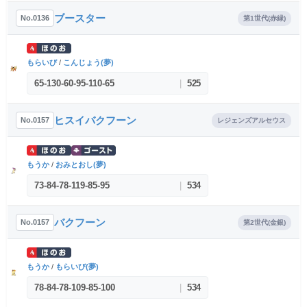
ブースター
No.0136
第1世代(赤緑)
もらいび
/
こんじょう(夢)
65
-
130
-
60
-
95
-
110
-
65
|
525
ヒスイバクフーン
No.0157
レジェンズアルセウス
もうか
/
おみとおし(夢)
73
-
84
-
78
-
119
-
85
-
95
|
534
バクフーン
No.0157
第2世代(金銀)
もうか
/
もらいび(夢)
78
-
84
-
78
-
109
-
85
-
100
|
534