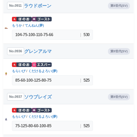
ラウドボーン
No.0911
第9世代(SV)
もうか
/
てんねん(夢)
104
-
75
-
100
-
110
-
75
-
66
|
530
グレンアルマ
No.0936
第9世代(SV)
もらいび
/
くだけるよろい(夢)
85
-
60
-
100
-
125
-
80
-
75
|
525
ソウブレイズ
No.0937
第9世代(SV)
もらいび
/
くだけるよろい(夢)
75
-
125
-
80
-
60
-
100
-
85
|
525