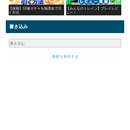
【速報】10連ガチャを無課金で引
【みんなのトレイン】プレイレビ
く方法
ュー！
書き込み
最新を表示する