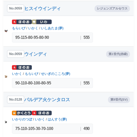
ヒスイウインディ
No.0059
レジェンズアルセウス
もらいび
/
いかく
/
いしあたま(夢)
95
-
115
-
80
-
95
-
80
-
90
|
555
ウインディ
No.0059
第1世代(赤緑)
いかく
/
もらいび
/
せいぎのこころ(夢)
90
-
110
-
80
-
100
-
80
-
95
|
555
パルデア火ケンタロス
No.0128
第9世代(SV)
いかりのつぼ
/
いかく
/
はんすう(夢)
75
-
110
-
105
-
30
-
70
-
100
|
490