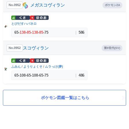
メガスコヴィラン
No.0952
ポケモンZA
とびだすハバネロ
65
-
138
-
85
-
138
-
85
-
75
|
586
スコヴィラン
No.0952
第9世代(SV)
ふみん
/
ようりょくそ
/
ムラっけ(夢)
65
-
108
-
65
-
108
-
65
-
75
|
486
ポケモン図鑑一覧はこちら