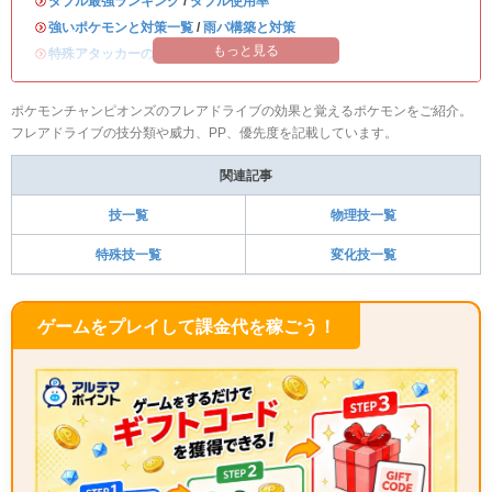
・
ダブル最強ランキング
/
ダブル使用率
・
強いポケモンと対策一覧
/
雨パ構築と対策
もっと見る
・
特殊アタッカーのおすすめランキング
ポケモンチャンピオンズのフレアドライブの効果と覚えるポケモンをご紹介。
フレアドライブの技分類や威力、PP、優先度を記載しています。
関連記事
技一覧
物理技一覧
特殊技一覧
変化技一覧
ゲームをプレイして課金代を稼ごう！