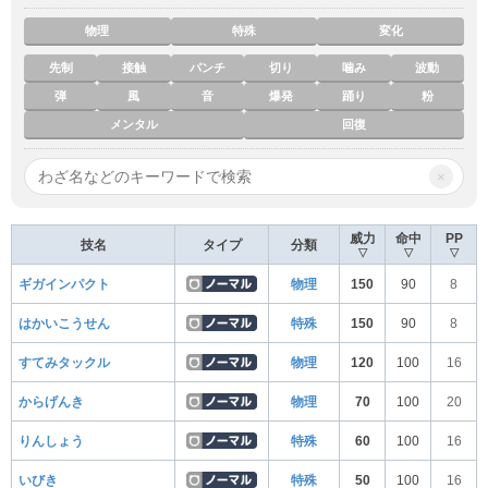
物理
特殊
変化
先制
接触
パンチ
切り
噛み
波動
弾
風
音
爆発
踊り
粉
メンタル
回復
×
威力
命中
PP
技名
タイプ
分類
▽
▽
▽
ギガインパクト
物理
150
90
8
はかいこうせん
特殊
150
90
8
すてみタックル
物理
120
100
16
からげんき
物理
70
100
20
りんしょう
特殊
60
100
16
いびき
特殊
50
100
16