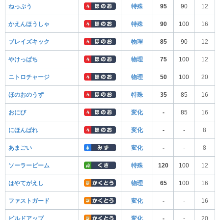
ねっぷう
特殊
95
90
12
かえんほうしゃ
特殊
90
100
16
ブレイズキック
物理
85
90
12
やけっぱち
物理
75
100
12
ニトロチャージ
物理
50
100
20
ほのおのうず
特殊
35
85
16
おにび
変化
-
85
16
にほんばれ
変化
-
-
8
あまごい
変化
-
-
8
ソーラービーム
特殊
120
100
12
はやてがえし
物理
65
100
16
ファストガード
変化
-
-
16
ビルドアップ
変化
-
-
20