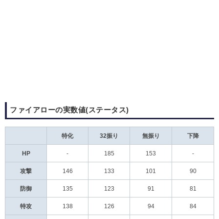
ファイアローの実数値(ステータス)
特化
32振り
無振り
下降
HP
-
185
153
-
攻撃
146
133
101
90
防御
135
123
91
81
特攻
138
126
94
84