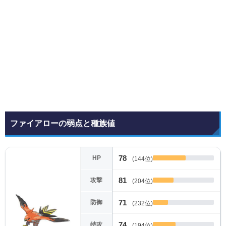
ファイアローの弱点と種族値
78
HP
(144位)
81
攻撃
(204位)
71
防御
(232位)
74
特攻
(194位)