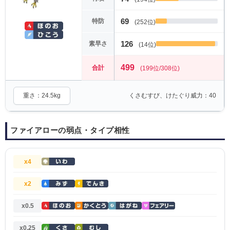
69
特防
(252位)
126
素早さ
(14位)
499
合計
(199位/308位)
重さ：24.5kg
くさむすび、けたぐり威力：40
ファイアローの弱点・タイプ相性
x4
x2
x0.5
x0.25