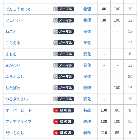
でんこうせっか
物理
40
100
20
フェイント
物理
30
100
12
ねごと
変化
-
-
12
こらえる
変化
-
-
12
まもる
変化
-
-
8
みがわり
変化
-
-
12
ふきとばし
変化
-
-
20
じたばた
物理
-
100
16
つるぎのまい
変化
-
-
20
オーバーヒート
特殊
130
90
8
フレアドライブ
物理
120
100
16
だいもんじ
特殊
110
85
8