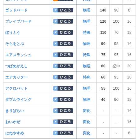
ゴッドバード
物理
140
90
8
ブレイブバード
物理
120
100
16
ぼうふう
特殊
110
70
12
そらをとぶ
物理
90
95
16
エアスラッシュ
特殊
75
95
16
つばめがえし
物理
60
必中
20
エアカッター
特殊
60
95
20
アクロバット
物理
55
100
16
ダブルウイング
物理
40
90
12
きりばらい
変化
-
-
16
おいかぜ
変化
-
-
16
はねやすめ
変化
-
-
8