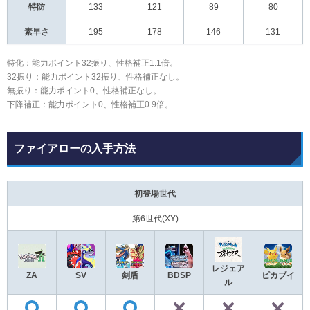
特防
133
121
89
80
素早さ
195
178
146
131
特化：能力ポイント32振り、性格補正1.1倍。
32振り：能力ポイント32振り、性格補正なし。
無振り：能力ポイント0、性格補正なし。
下降補正：能力ポイント0、性格補正0.9倍。
ファイアローの入手方法
初登場世代
第6世代(XY)
レジェア
ZA
SV
剣盾
BDSP
ピカブイ
ル
✕
✕
◯
◯
◯