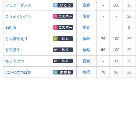
フェザーダンス
変化
-
100
16
こうそくいどう
変化
-
-
20
ねむる
変化
-
-
8
とんぼがえり
物理
70
100
20
どろぼう
物理
60
100
20
ちょうはつ
変化
-
100
20
はがねのつばさ
物理
70
90
20