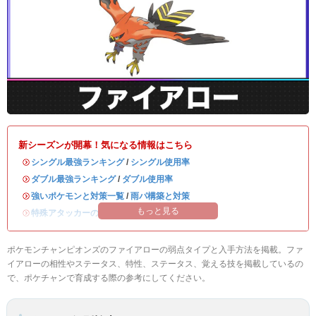
新シーズンが開幕！気になる情報はこちら
・
シングル最強ランキング
/
シングル使用率
・
ダブル最強ランキング
/
ダブル使用率
・
強いポケモンと対策一覧
/
雨パ構築と対策
もっと見る
・
特殊アタッカーのおすすめランキング
ポケモンチャンピオンズのファイアローの弱点タイプと入手方法を掲載。ファ
イアローの相性やステータス、特性、ステータス、覚える技を掲載しているの
で、ポケチャンで育成する際の参考にしてください。