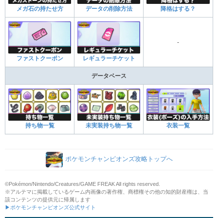
メガ石の持たせ方
データの削除方法
降格はする？
-
ファストクーポン
レギュラーチケット
データベース
持ち物一覧
未実装持ち物一覧
衣装一覧
ポケモンチャンピオンズ攻略トップへ
©Pokémon/Nintendo/Creatures/GAME FREAK All rights reserved.
※アルテマに掲載しているゲーム内画像の著作権、商標権その他の知的財産権は、当
該コンテンツの提供元に帰属します
▶ポケモンチャンピオンズ公式サイト