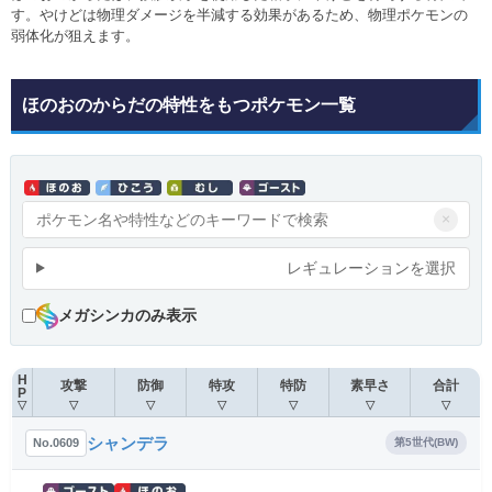
す。やけどは物理ダメージを半減する効果があるため、物理ポケモンの
弱体化が狙えます。
ほのおのからだの特性をもつポケモン一覧
×
レギュレーションを選択
メガシンカのみ表示
H
攻撃
防御
特攻
特防
素早さ
合計
P
▽
▽
▽
▽
▽
▽
▽
シャンデラ
No.0609
第5世代(BW)