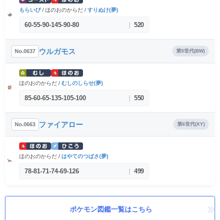
もらいび
/ ほのおのからだ /
すりぬけ(夢)
60
-
55
-
90
-
145
-
90
-
80
|
520
ウルガモス
No.0637
第5世代(BW)
ほのおのからだ /
むしのしらせ(夢)
85
-
60
-
65
-
135
-
105
-
100
|
550
ファイアロー
No.0663
第6世代(XY)
ほのおのからだ /
はやてのつばさ(夢)
78
-
81
-
71
-
74
-
69
-
126
|
499
ポケモン図鑑一覧はこちら