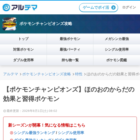
ログイン
ゲームでポイ活
ポケモンチャンピオンズ攻略
トップ
最強ポケモン
メガシンカ最強
対策ポケモン
最強パーティ
シングル使用率
ダブル使用率
持ち物一覧
ポケモン図鑑
アルテマ
ポケモンチャンピオンズ攻略
特性
ほのおのからだの効果と習得ポ
【ポケモンチャンピオンズ】ほのおのからだの
効果と習得ポケモン
最終更新：2026年8月1日(土) 08:02
新シーズンが開幕！気になる情報はこちら
・
シングル最強ランキング
/
シングル使用率