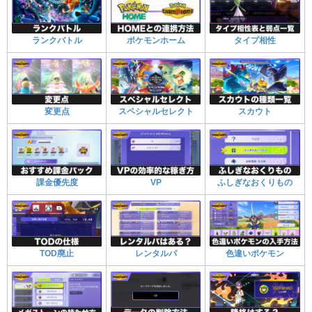
ランクバトル
ポケモンホーム
タイプ相性
変更点
スペシャルセレクト
スカウト
課金優先度
VP
ふしぎなおくりもの
TOD廃止
レンタルパ
色違いポケモン