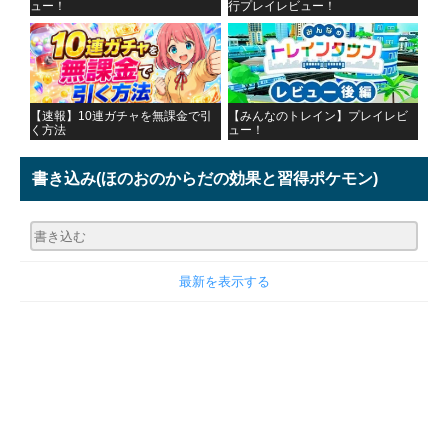
ュー！
行プレイレビュー！
【速報】10連ガチャを無課金で引
【みんなのトレイン】プレイレビ
く方法
ュー！
書き込み
(ほのおのからだの効果と習得ポケモン)
最新を表示する