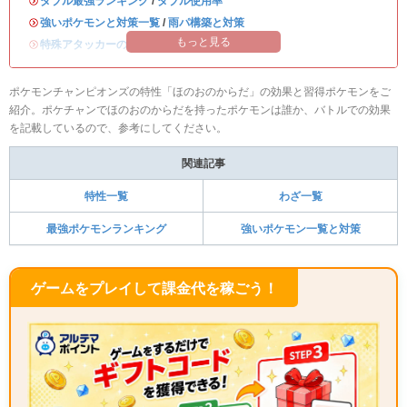
・
ダブル最強ランキング
/
ダブル使用率
・
強いポケモンと対策一覧
/
雨パ構築と対策
もっと見る
・
特殊アタッカーのおすすめランキング
ポケモンチャンピオンズの特性「ほのおのからだ」の効果と習得ポケモンをご
紹介。ポケチャンでほのおのからだを持ったポケモンは誰か、バトルでの効果
を記載しているので、参考にしてください。
関連記事
特性一覧
わざ一覧
最強ポケモンランキング
強いポケモン一覧と対策
ゲームをプレイして課金代を稼ごう！