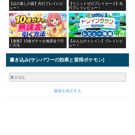
【ほの暮しの庭】先行プレイレビ
【リミットゼロブレイカーズ】先
ュー！
行プレイレビュー！
【速報】10連ガチャを無課金で引
【みんなのトレイン】プレイレビ
く方法
ュー！
書き込み
(サンパワーの効果と習得ポケモン)
最新を表示する