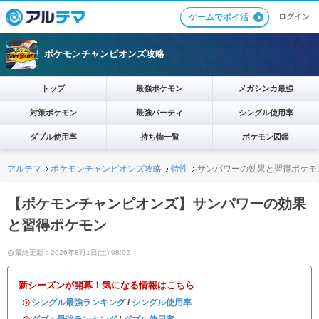
ログイン
ゲームでポイ活
ポケモンチャンピオンズ攻略
トップ
最強ポケモン
メガシンカ最強
対策ポケモン
最強パーティ
シングル使用率
ダブル使用率
持ち物一覧
ポケモン図鑑
アルテマ
ポケモンチャンピオンズ攻略
特性
サンパワーの効果と習得ポケモ
【ポケモンチャンピオンズ】サンパワーの効果
と習得ポケモン
最終更新：2026年8月1日(土) 08:02
新シーズンが開幕！気になる情報はこちら
・
シングル最強ランキング
/
シングル使用率