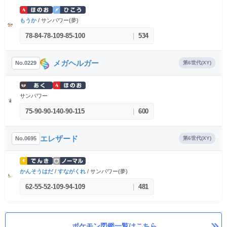
もうか
/ サンパワー(夢)
78
-
84
-
78
-
109
-
85
-
100
|
534
メガヘルガー
No.0229
第6世代(XY)
サンパワー
75
-
90
-
90
-
140
-
90
-
115
|
600
エレザード
No.0695
第6世代(XY)
かんそうはだ
/
すながくれ
/ サンパワー(夢)
62
-
55
-
52
-
109
-
94
-
109
|
481
ポケモン図鑑一覧はこちら