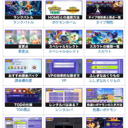
ランクバトル
ポケモンホーム
タイプ相性
変更点
スペシャルセレクト
スカウト
課金優先度
VP
ふしぎなおくりもの
TOD廃止
レンタルパ
色違いポケモン