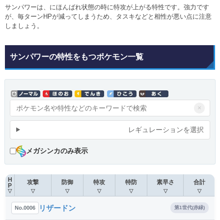
サンパワーは、にほんばれ状態の時に特攻が上がる特性です。強力です
が、毎ターンHPが減ってしまうため、タスキなどと相性が悪い点に注意
しましょう。
サンパワーの特性をもつポケモン一覧
×
レギュレーションを選択
メガシンカのみ表示
H
攻撃
防御
特攻
特防
素早さ
合計
P
▽
▽
▽
▽
▽
▽
▽
リザードン
No.0006
第1世代(赤緑)