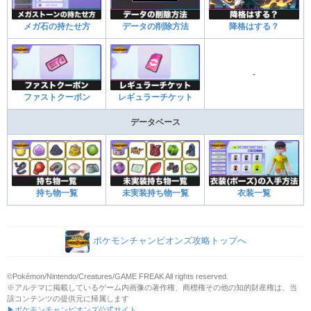
メガ石の持たせ方
データの削除方法
降格はする？
-
ファストクーポン
レギュラーチケット
データベース
持ち物一覧
未実装持ち物一覧
衣装一覧
ポケモンチャンピオンズ攻略トップへ
©Pokémon/Nintendo/Creatures/GAME FREAK All rights reserved.
※アルテマに掲載しているゲーム内画像の著作権、商標権その他の知的財産権は、当
該コンテンツの提供元に帰属します
▶ポケモンチャンピオンズ公式サイト