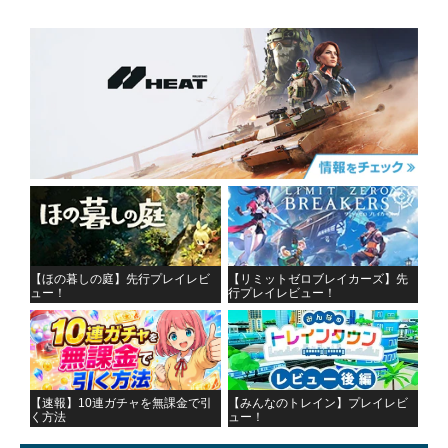
【ほの暮しの庭】先行プレイレビ
【リミットゼロブレイカーズ】先
ュー！
行プレイレビュー！
【速報】10連ガチャを無課金で引
【みんなのトレイン】プレイレビ
く方法
ュー！