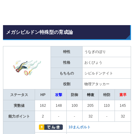
メガシビルドン特殊型の育成論
特性
うなぎのぼり
性格
おくびょう
もちもの
シビルドンナイト
役割
物理アタッカー
ステータス
HP
攻撃
防御
特攻
特防
素早
実数値
162
148
100
205
110
145
能力ポイント
2
-
-
32
-
32
10まんボルト