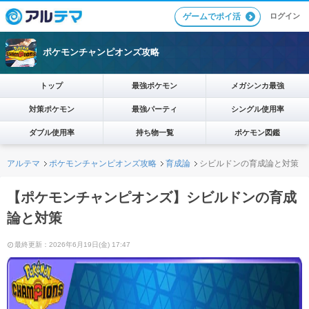
ログイン
ゲームでポイ活
ポケモンチャンピオンズ攻略
トップ
最強ポケモン
メガシンカ最強
対策ポケモン
最強パーティ
シングル使用率
ダブル使用率
持ち物一覧
ポケモン図鑑
アルテマ
ポケモンチャンピオンズ攻略
育成論
シビルドンの育成論と対策
【ポケモンチャンピオンズ】シビルドンの育成
論と対策
最終更新：2026年6月19日(金) 17:47