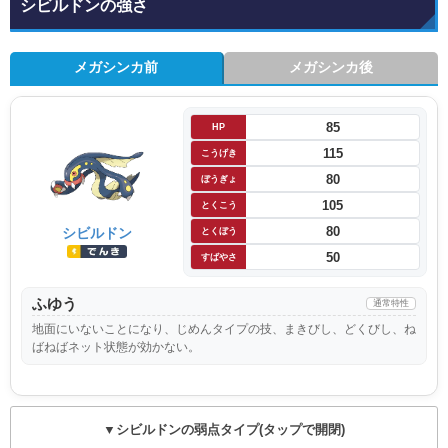
シビルドンの強さ
メガシンカ前
メガシンカ後
85
HP
115
こうげき
80
ぼうぎょ
105
とくこう
80
シビルドン
とくぼう
50
すばやさ
ふゆう
通常特性
地面にいないことになり、じめんタイプの技、まきびし、どくびし、ね
ばねばネット状態が効かない。
▼シビルドンの弱点タイプ(タップで開閉)