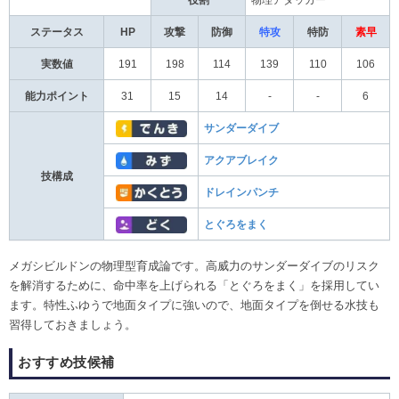
役割
物理アタッカー
ステータス
HP
攻撃
防御
特攻
特防
素早
実数値
191
198
114
139
110
106
能力ポイント
31
15
14
-
-
6
サンダーダイブ
アクアブレイク
技構成
ドレインパンチ
とぐろをまく
メガシビルドンの物理型育成論です。高威力のサンダーダイブのリスク
を解消するために、命中率を上げられる「とぐろをまく」を採用してい
ます。特性ふゆうで地面タイプに強いので、地面タイプを倒せる水技も
習得しておきましょう。
おすすめ技候補