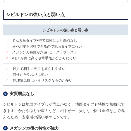
シビルドンの強い点と弱い点
シビルドンの強い点と弱い点
✓
でんき単タイプ+浮遊特性により弱点なし
✓
草や水技を習得できるので地面タイプに強い
✓
メガシンカ特性が浮遊+ビーストブースト
✓
AとCが共に高く攻撃手段が分かりにくい
✓
鈍足で相手に先手を取られやすい
✓
特性かたやぶりに弱い
✓
物理電気技はハイリスクなものが多い
実質弱点なし
シビルドンは地面タイプしか弱点がなく、地面タイプも特性で無効化で
きます。かたやぶりや重力など、相手が一工夫しない限り弱点なしで戦
えるため、安定感の高いポケモンです。
メガシンカ後の特性が強力