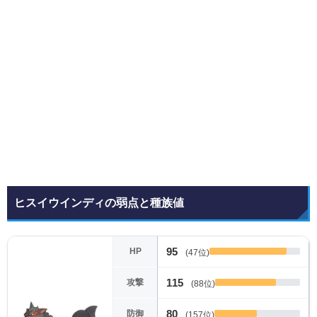
ヒスイウインディの弱点と種族値
95
HP
(47位)
115
攻撃
(88位)
80
防御
(157位)