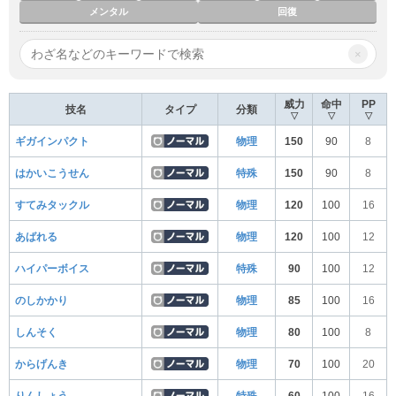
メンタル
回復
×
威力
命中
PP
技名
タイプ
分類
▽
▽
▽
ギガインパクト
物理
150
90
8
はかいこうせん
特殊
150
90
8
すてみタックル
物理
120
100
16
あばれる
物理
120
100
12
ハイパーボイス
特殊
90
100
12
のしかかり
物理
85
100
16
しんそく
物理
80
100
8
からげんき
物理
70
100
20