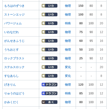
もろはのずつき
物理
150
80
8
ストーンエッジ
物理
100
80
8
パワージェム
特殊
80
100
20
いわなだれ
物理
75
90
12
がんせきふうじ
物理
60
95
16
うちおとす
物理
50
100
16
ロックブラスト
物理
25
90
12
ステルスロック
変化
-
-
20
すなあらし
変化
-
-
8
げきりん
物理
120
100
12
りゅうのはどう
特殊
85
100
12
かみくだく
物理
80
100
16