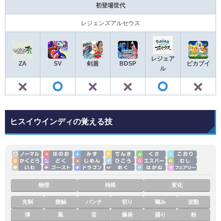
初登場世代
レジェンズアルセウス
レジェア
ZA
SV
剣盾
BDSP
ピカブイ
ル
✕
✕
✕
◯
◯
ヒスイウインディの覚える技
物理
特殊
変化
先制
接触
パンチ
切り
噛み
波動
弾
風
音
爆発
踊り
粉