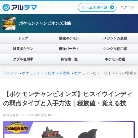
ログイン
ゲームでポイ活
ポケモンチャンピオンズ攻略
トップ
最強ポケモン
メガシンカ最強
対策ポケモン
最強パーティ
シングル使用率
ダブル使用率
持ち物一覧
ポケモン図鑑
アルテマ
ポケモンチャンピオンズ攻略
ポケモン
ヒスイウインディの弱点タ
【ポケモンチャンピオンズ】ヒスイウインディ
の弱点タイプと入手方法｜種族値・覚える技
最終更新：2026年8月8日(土) 09:30