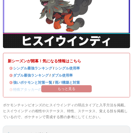
新シーズンが開幕！気になる情報はこちら
・
シングル最強ランキング
/
シングル使用率
・
ダブル最強ランキング
/
ダブル使用率
・
強いポケモンと対策一覧
/
雨パ構築と対策
もっと見る
・
特殊アタッカーのおすすめランキング
ポケモンチャンピオンズのヒスイウインディの弱点タイプと入手方法を掲載。
ヒスイウインディの相性やステータス、特性、ステータス、覚える技を掲載し
ているので、ポケチャンで育成する際の参考にしてください。