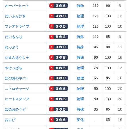
オーバーヒート
特殊
130
90
8
だいふんげき
物理
120
100
12
フレアドライブ
物理
120
100
16
だいもんじ
特殊
110
85
8
ねっぷう
特殊
95
90
12
かえんほうしゃ
特殊
90
100
16
やけっぱち
物理
75
100
12
ほのおのキバ
物理
65
95
16
ニトロチャージ
物理
50
100
20
ヒートスタンプ
物理
50
100
20
ほのおのうず
特殊
35
85
16
おにび
変化
-
85
16