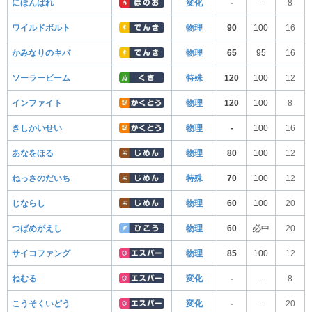
にほんばれ
変化
-
-
8
ワイルドボルト
物理
90
100
16
かみなりのキバ
物理
65
95
16
ソーラービーム
特殊
120
100
12
インファイト
物理
120
100
8
きしかいせい
物理
-
100
16
あなをほる
物理
80
100
12
ねっさのだいち
特殊
70
100
12
じならし
物理
60
100
20
つばめがえし
物理
60
必中
20
サイコファング
物理
85
100
12
ねむる
変化
-
-
8
こうそくいどう
変化
-
-
20