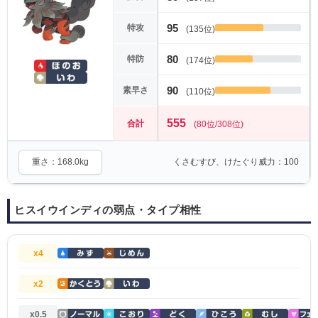
95
特攻
(135位)
80
特防
(174位)
90
素早さ
(110位)
555
合計
(80位/308位)
重さ：168.0kg
くさむすび、けたぐり威力：100
ヒスイウインディの弱点・タイプ相性
x4
x2
x0.5