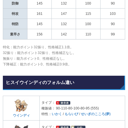
防御
145
132
100
90
特攻
161
147
115
103
特防
145
132
100
90
素早さ
156
142
110
99
特化：能力ポイント32振り、性格補正1.1倍。
32振り：能力ポイント32振り、性格補正なし。
無振り：能力ポイント0、性格補正なし。
下降補正：能力ポイント0、性格補正0.9倍。
ヒスイウインディのフォルム違い
タイプ：
種族値：
90-110-80-100-80-95 (555)
特性：
いかく
/
もらいび
/
せいぎのこころ(夢)
ウインディ
タイプ：