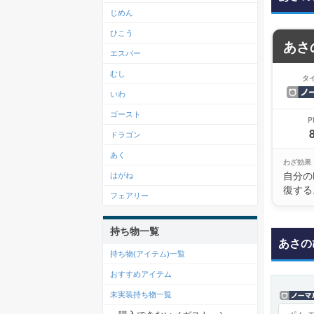
じめん
ひこう
あさ
エスパー
むし
タ
いわ
ゴースト
P
ドラゴン
あく
わざ効果
自分の
はがね
復する
フェアリー
持ち物一覧
あさの
持ち物(アイテム)一覧
おすすめアイテム
未実装持ち物一覧