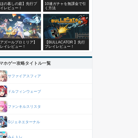
ほの暮しの庭】先行プ
10連ガチャを無課金で引
イレビュー！
く方法
アズールプロミリア】
【BULLACATOR 】先行
レイレビュー！
プレイレビュー！
マホゲー攻略タイトル一覧
サファイアスフィア
ドルフィンウェーブ
ファンキルスリスタ
Gジェネエターナル
みんトレ