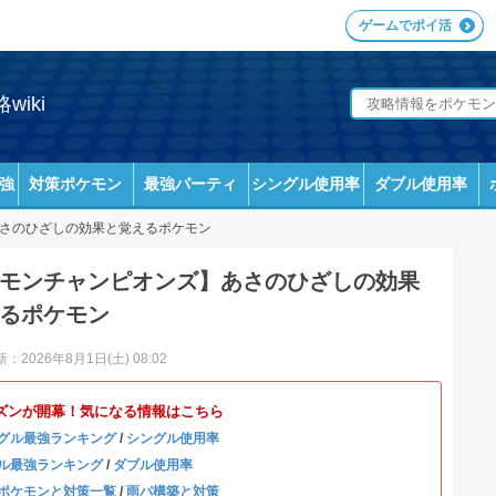
ゲームでポイ活
iki
強
対策ポケモン
最強パーティ
シングル使用率
ダブル使用率
さのひざしの効果と覚えるポケモン
モンチャンピオンズ】あさのひざしの効果
るポケモン
：2026年8月1日(土) 08:02
ズンが開幕！気になる情報はこちら
グル最強ランキング
/
シングル使用率
ル最強ランキング
/
ダブル使用率
ポケモンと対策一覧
/
雨パ構築と対策