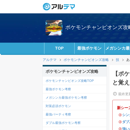
ポケモンチャンピオンズ攻略w
TOP
最強ポケモン
メガシンカ最
アルテマ
ポケモンチャンピオンズ攻略
技
あ
ポケモンチャンピオンズ攻略
【ポケ
ポケモンチャンピオンズ攻略TOP
と覚え
最強ポケモン考察
最終更新
メガシンカ最強ポケモン考察
対策必須ポケモン
新シー
最強パーティ考察
・
シン
・
ダブ
ダブル最強ポケモン考察
・
強い