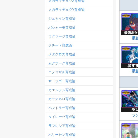
メガライチュウX育成論
メガライチュウY育成論
ジュカイン育成論
バシャーモ育成論
ラグラージ育成論
最
クチート育成論
メタグロス育成論
ムクホーク育成論
最
コノヨザル育成論
サーフゴー育成論
カエンジシ育成論
カラマネロ育成論
ペンドラー育成論
ラ
タイレーツ育成論
ラフレシア育成論
ハリーセン育成論