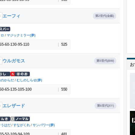
エーフィ
6
第2世代(金銀)
クロ
/
マジックミラー(夢)
65
-
60
-
130
-
95
-
110
|
525
ウルガモス
7
第5世代(BW)
お
おのからだ
/
むしのしらせ(夢)
60
-
65
-
135
-
105
-
100
|
550
エレザード
5
第6世代(XY)
そうはだ
/
すながくれ
/
サンパワー(夢)
55
-
52
-
109
-
94
-
109
|
481