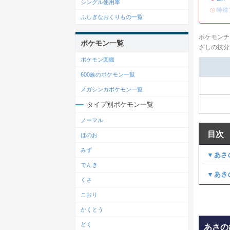
シングル使用率
・
特殊
ふしぎなおくりもの一覧
ポケモンチ
ポケモン一覧
ざしの技分
ポケモン図鑑
600族のポケモン一覧
メガシンカポケモン一覧
タイプ別ポケモン一覧
ノーマル
目次
ほのお
みず
▼あさ
でんき
▼あさ
くさ
こおり
かくとう
どく
あさの