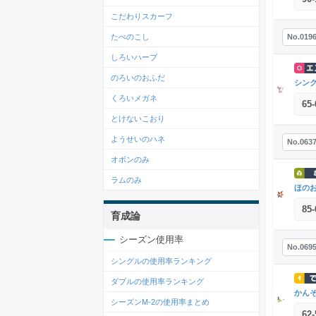
こだわりスカーフ
たべのこし
No.019
しろいハーブ
のろいのおふだ
シン
くろいメガネ
65
-
とけないこおり
ようせいのハネ
No.063
オボンのみ
ラムのみ
ほの
85
-
育成論
シーズン使用率
No.069
シングルの使用率ランキング
ダブルの使用率ランキング
かん
シーズンM-2の使用率まとめ
62
-