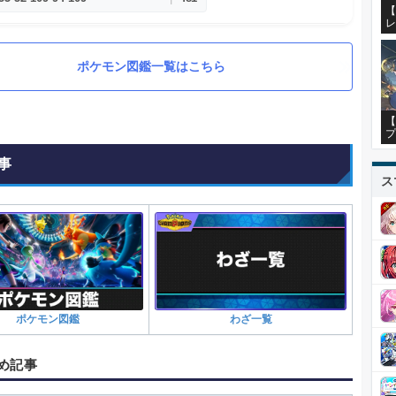
【
レ
ポケモン図鑑一覧はこちら
【
プ
事
ス
ポケモン図鑑
わざ一覧
め記事