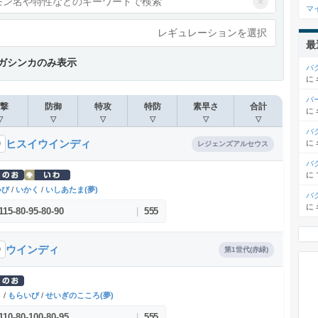
×
マ
レギュレーションを選択
最
ガシンカのみ表示
バ
に
パ
撃
防御
特攻
特防
素早さ
合計
に
▽
▽
▽
▽
▽
▽
バ
ヒスイウインディ
に
9
レジェンズアルセウス
バ
に
いび
/
いかく
/
いしあたま(夢)
バ
に
115
-
80
-
95
-
80
-
90
|
555
ウインディ
9
第1世代(赤緑)
く
/
もらいび
/
せいぎのこころ(夢)
110
-
80
-
100
-
80
-
95
|
555