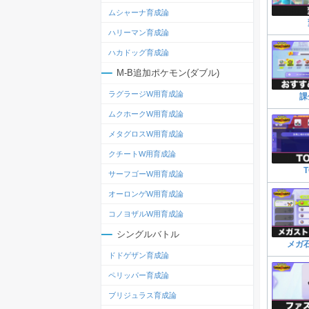
ムシャーナ育成論
ハリーマン育成論
ハカドッグ育成論
M-B追加ポケモン(ダブル)
ラグラージW用育成論
課
ムクホークW用育成論
メタグロスW用育成論
クチートW用育成論
サーフゴーW用育成論
オーロンゲW用育成論
コノヨザルW用育成論
シングルバトル
メガ
ドドゲザン育成論
ペリッパー育成論
ブリジュラス育成論