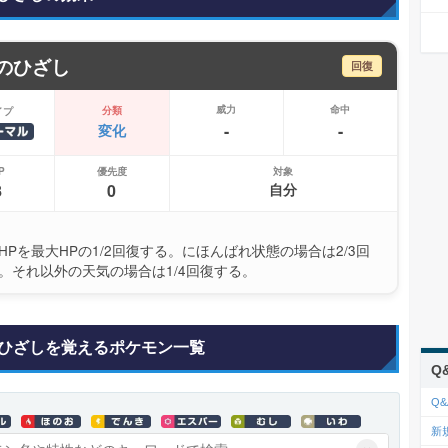
のひざし
回復
威力
命中
分類
イプ
-
-
変化
P
優先度
対象
8
0
自分
HPを最大HPの1/2回復する。にほんばれ状態の場合は2/3回
。それ以外の天気の場合は1/4回復する。
ひざしを覚えるポケモン一覧
Q
Q&
新