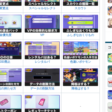
変更点
スペシャルセレクト
スカウト
金優先度
VP
ふしぎなおくりもの
コ
TOD廃止
レンタルパ
色違いポケモン
石の持たせ方
データの削除方法
降格はする？
-