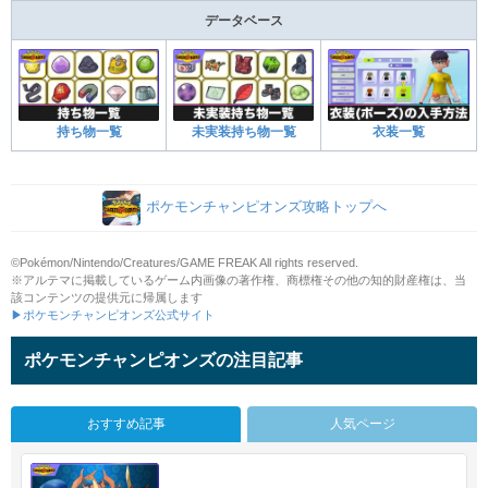
データベース
持ち物一覧
未実装持ち物一覧
衣装一覧
ポケモンチャンピオンズ攻略トップへ
©Pokémon/Nintendo/Creatures/GAME FREAK All rights reserved.
※アルテマに掲載しているゲーム内画像の著作権、商標権その他の知的財産権は、当
該コンテンツの提供元に帰属します
▶ポケモンチャンピオンズ公式サイト
ポケモンチャンピオンズの注目記事
おすすめ記事
人気ページ