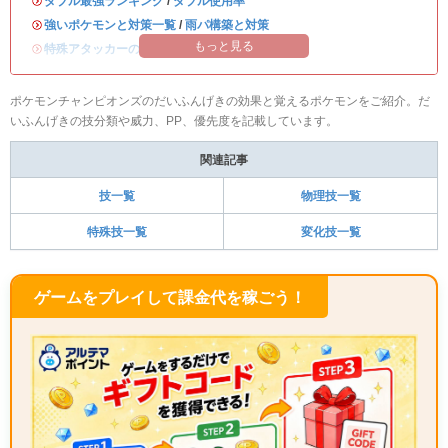
・
ダブル最強ランキング
/
ダブル使用率
・
強いポケモンと対策一覧
/
雨パ構築と対策
もっと見る
・
特殊アタッカーのおすすめランキング
ポケモンチャンピオンズのだいふんげきの効果と覚えるポケモンをご紹介。だ
いふんげきの技分類や威力、PP、優先度を記載しています。
関連記事
技一覧
物理技一覧
特殊技一覧
変化技一覧
ゲームをプレイして課金代を稼ごう！