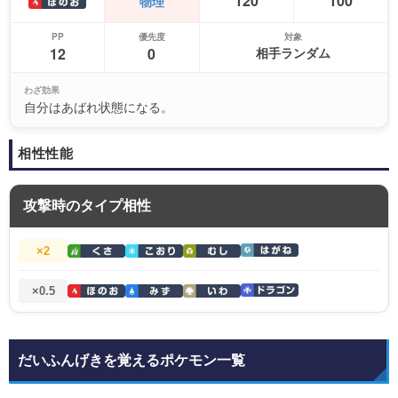
120
100
物理
PP
優先度
対象
12
0
相手ランダム
わざ効果
自分はあばれ状態になる。
相性性能
攻撃時のタイプ相性
×2
×0.5
だいふんげきを覚えるポケモン一覧