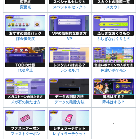
変更点
スペシャルセレクト
スカウト
課金優先度
VP
ふしぎなおくりもの
TOD廃止
レンタルパ
色違いポケモン
メガ石の持たせ方
データの削除方法
降格はする？
-
ファストクーポン
レギュラーチケット