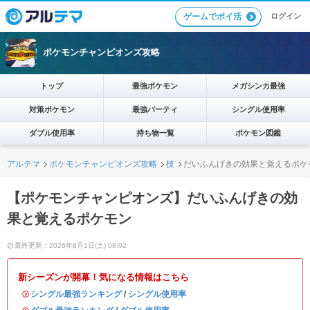
ログイン
ゲームでポイ活
ポケモンチャンピオンズ攻略
トップ
最強ポケモン
メガシンカ最強
対策ポケモン
最強パーティ
シングル使用率
ダブル使用率
持ち物一覧
ポケモン図鑑
アルテマ
ポケモンチャンピオンズ攻略
技
だいふんげきの効果と覚えるポケ
【ポケモンチャンピオンズ】だいふんげきの効
果と覚えるポケモン
最終更新：2026年8月1日(土) 08:02
新シーズンが開幕！気になる情報はこちら
・
シングル最強ランキング
/
シングル使用率