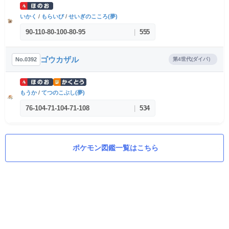
いかく
/
もらいび
/
せいぎのこころ(夢)
90
-
110
-
80
-
100
-
80
-
95
|
555
ゴウカザル
No.0392
第4世代(ダイパ）
もうか
/
てつのこぶし(夢)
76
-
104
-
71
-
104
-
71
-
108
|
534
ポケモン図鑑一覧はこちら