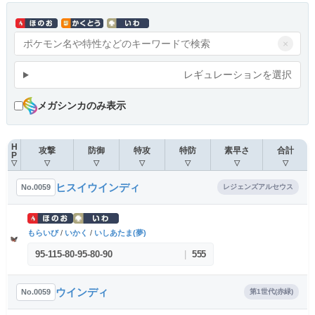
×
レギュレーションを選択
メガシンカのみ表示
H
攻撃
防御
特攻
特防
素早さ
合計
P
▽
▽
▽
▽
▽
▽
▽
ヒスイウインディ
No.0059
レジェンズアルセウス
もらいび
/
いかく
/
いしあたま(夢)
95
-
115
-
80
-
95
-
80
-
90
|
555
ウインディ
No.0059
第1世代(赤緑)