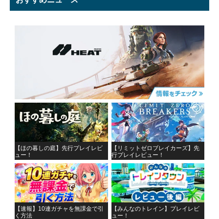
【ほの暮しの庭】先行プレイレビ
【リミットゼロブレイカーズ】先
ュー！
行プレイレビュー！
【速報】10連ガチャを無課金で引
【みんなのトレイン】プレイレビ
く方法
ュー！