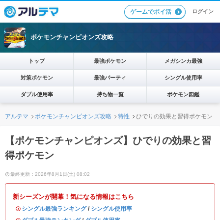
ログイン
ゲームでポイ活
ポケモンチャンピオンズ攻略
トップ
最強ポケモン
メガシンカ最強
対策ポケモン
最強パーティ
シングル使用率
ダブル使用率
持ち物一覧
ポケモン図鑑
アルテマ
ポケモンチャンピオンズ攻略
特性
ひでりの効果と習得ポケモン
【ポケモンチャンピオンズ】ひでりの効果と習
得ポケモン
最終更新：2026年8月1日(土) 08:02
新シーズンが開幕！気になる情報はこちら
・
シングル最強ランキング
/
シングル使用率