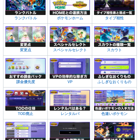
ランクバトル
ポケモンホーム
タイプ相性
変更点
スペシャルセレクト
スカウト
課金優先度
VP
ふしぎなおくりもの
TOD廃止
レンタルパ
色違いポケモン