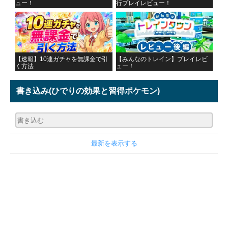
ュー！
行プレイレビュー！
【速報】10連ガチャを無課金で引
【みんなのトレイン】プレイレビ
く方法
ュー！
書き込み
(ひでりの効果と習得ポケモン)
最新を表示する