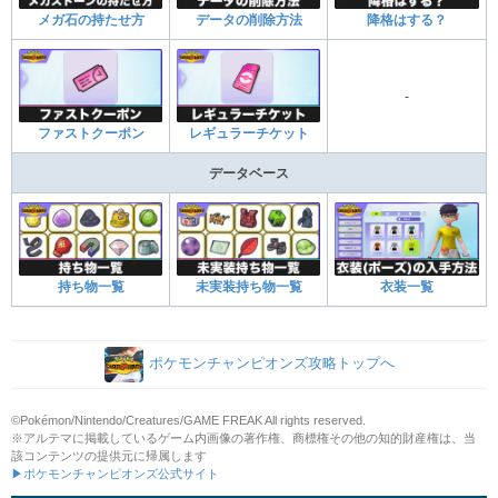
メガ石の持たせ方
データの削除方法
降格はする？
-
ファストクーポン
レギュラーチケット
データベース
持ち物一覧
未実装持ち物一覧
衣装一覧
ポケモンチャンピオンズ攻略トップへ
©Pokémon/Nintendo/Creatures/GAME FREAK All rights reserved.
※アルテマに掲載しているゲーム内画像の著作権、商標権その他の知的財産権は、当
該コンテンツの提供元に帰属します
▶ポケモンチャンピオンズ公式サイト