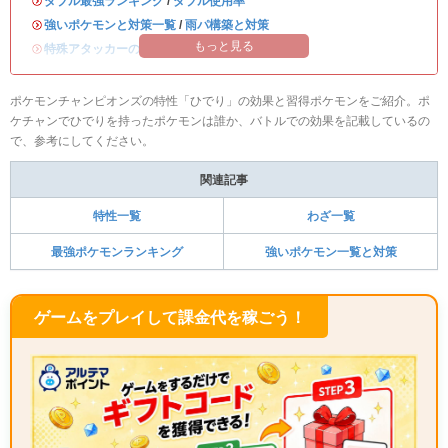
・
ダブル最強ランキング
/
ダブル使用率
・
強いポケモンと対策一覧
/
雨パ構築と対策
もっと見る
・
特殊アタッカーのおすすめランキング
ポケモンチャンピオンズの特性「ひでり」の効果と習得ポケモンをご紹介。ポ
ケチャンでひでりを持ったポケモンは誰か、バトルでの効果を記載しているの
で、参考にしてください。
関連記事
特性一覧
わざ一覧
最強ポケモンランキング
強いポケモン一覧と対策
ゲームをプレイして課金代を稼ごう！