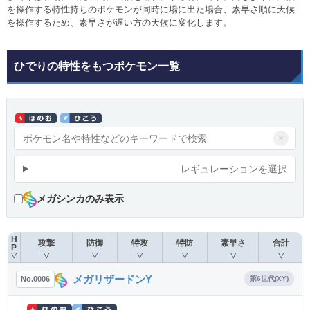
を操作する特性持ちのポケモンが同時に場に出た場合、素早さ順に天候
を操作するため、素早さが遅い方の天候に変化します。
ひでりの特性をもつポケモン一覧
×
レギュレーションを選択
メガシンカのみ表示
H
攻撃
防御
特攻
特防
素早さ
合計
P
▽
▽
▽
▽
▽
▽
▽
メガリザードンY
No.0006
第6世代(XY)