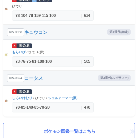
ひでり
78
-
104
-
78
-
159
-
115
-
100
|
634
キュウコン
No.0038
第1世代(赤緑)
もらいび
/ ひでり(夢)
73
-
76
-
75
-
81
-
100
-
100
|
505
コータス
No.0324
第3世代(ルビサファ)
しろいけむり
/ ひでり /
シェルアーマー(夢)
70
-
85
-
140
-
85
-
70
-
20
|
470
ポケモン図鑑一覧はこちら