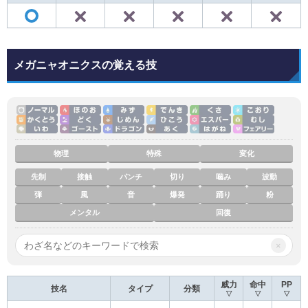
✕
✕
✕
✕
◯
メガニャオニクスの覚える技
物理
特殊
変化
先制
接触
パンチ
切り
噛み
波動
弾
風
音
爆発
踊り
粉
メンタル
回復
×
威力
命中
PP
技名
タイプ
分類
▽
▽
▽