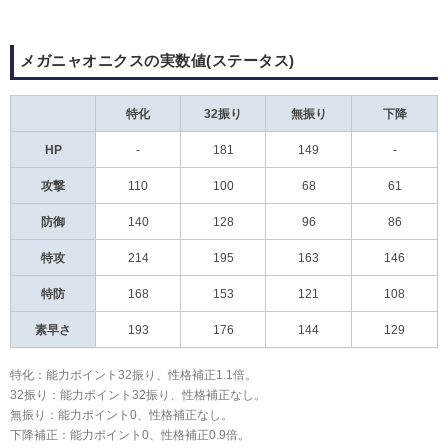
メガニャオニクスの実数値(ステータス)
特化
32振り
無振り
下降
HP
-
181
149
-
攻撃
110
100
68
61
防御
140
128
96
86
特攻
214
195
163
146
特防
168
153
121
108
素早さ
193
176
144
129
特化：能力ポイント32振り、性格補正1.1倍。
32振り：能力ポイント32振り、性格補正なし。
無振り：能力ポイント0、性格補正なし。
下降補正：能力ポイント0、性格補正0.9倍。