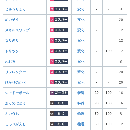
じゅうりょく
変化
-
-
8
めいそう
変化
-
-
20
スキルスワップ
変化
-
-
12
なりきり
変化
-
-
12
トリック
変化
-
100
12
ねむる
変化
-
-
8
リフレクター
変化
-
-
20
ひかりのかべ
変化
-
-
20
シャドーボール
特殊
80
100
16
あくのはどう
特殊
80
100
16
ふいうち
物理
70
100
8
しっぺがえし
物理
50
100
12