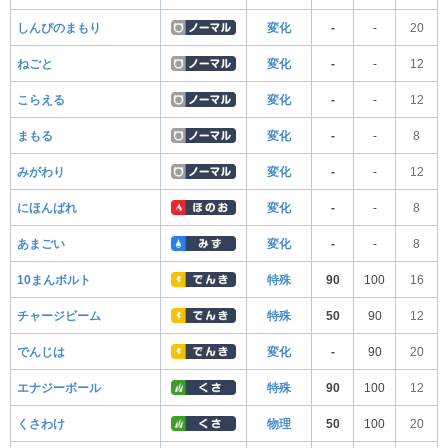
しんぴのまもり
変化
-
-
20
ねごと
変化
-
-
12
こらえる
変化
-
-
12
まもる
変化
-
-
8
みがわり
変化
-
-
12
にほんばれ
変化
-
-
8
あまごい
変化
-
-
8
10まんボルト
特殊
90
100
16
チャージビーム
特殊
50
90
12
でんじは
変化
-
90
20
エナジーボール
特殊
90
100
12
くさわけ
物理
50
100
20