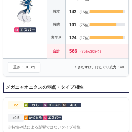
143
特攻
(16位)
101
特防
(75位)
124
素早さ
(17位)
566
合計
(75位/308位)
重さ：10.1kg
くさむすび、けたぐり威力：40
メガニャオニクスの弱点・タイプ相性
x2
x0.5
※特性や技による影響ではないタイプ相性