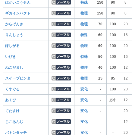
はかいこうせん
特殊
150
90
8
ギガインパクト
物理
150
90
8
からげんき
物理
70
100
20
りんしょう
特殊
60
100
16
ほしがる
物理
60
100
20
いびき
特殊
50
100
16
ねこだまし
物理
40
100
12
スイープビンタ
物理
25
85
12
くすぐる
変化
-
100
20
あくび
変化
-
必中
12
てだすけ
変化
-
-
20
じこあんじ
変化
-
-
12
バトンタッチ
変化
-
-
20