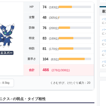
74
HP
(183位)
最
48
攻撃
(305位)
バ
に
76
防御
(200位)
パ
に
83
特攻
(169位)
バ
に
81
特防
(170位)
バ
に
104
素早さ
(63位)
バ
に
466
合計
(276位/308位)
8.5kg
くさむすび、けたぐり威力：20
ニクス♂の弱点・タイプ相性