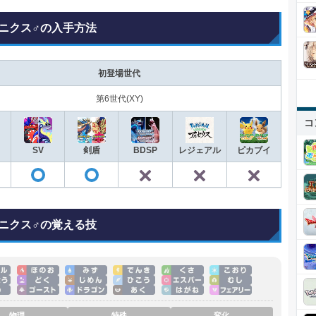
ニクス♂の入手方法
初登場世代
第6世代(XY)
コ
SV
剣盾
BDSP
レジェアル
ピカブイ
✕
✕
✕
◯
◯
◯
ニクス♂の覚える技
物理
特殊
変化