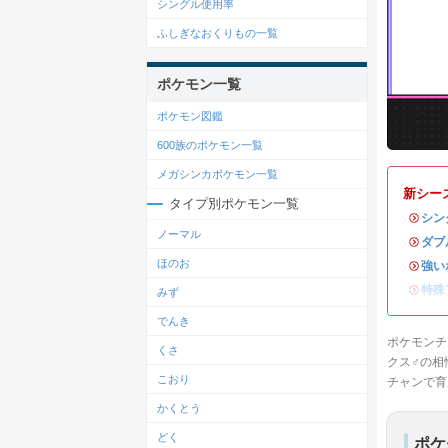
シングル使用率
ふしぎなおくりもの一覧
ポケモン一覧
ポケモン図鑑
600族のポケモン一覧
メガシンカポケモン一覧
新シー
タイプ別ポケモン一覧
・
シン
ノーマル
・
ダブ
ほのお
・
強い
・
特殊
みず
でんき
ポケモンチ
くさ
クス♂の相
こおり
チャンで育
かくとう
どく
ポケ