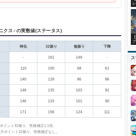
レ
ニクス♂の実数値(ステータス)
【
プ
特化
32振り
無振り
下降
ス
-
181
149
-
110
100
68
61
140
128
96
86
148
135
103
92
146
133
101
90
さ
171
156
124
111
ポイント32振り、性格補正1.1倍。
能力ポイント32振り、性格補正なし。