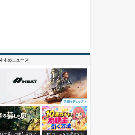
すすめニュース
ほの暮しの庭】先行プ
10連ガチャを無課金で引