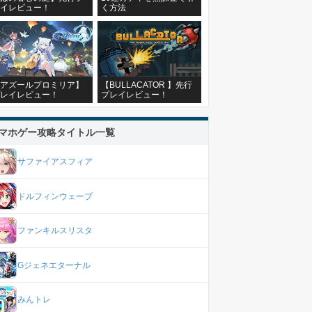
イレビュー！
く方法
アズールプロミリア】
【BULLACATOR 】先行
レイレビュー！
プレイレビュー！
マホゲー攻略タイトル一覧
サファイアスフィア
ドルフィンウェーブ
ファンキルスリスタ
Gジェネエターナル
みんトレ