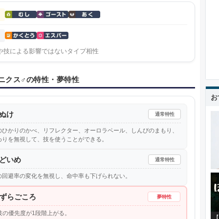
や技による影響ではないタイプ相性
ニクス♂の特性・夢特性
お
ぬけ
通常特性
のひかりのかべ、リフレクター、オーロラベール、しんぴのまもり、
わりを無視して、技を使うことができる。
どいめ
通常特性
の回避率の変化を無視し、命中率も下げられない。
ずらごころ
夢特性
技の優先度が1段階上がる。
【