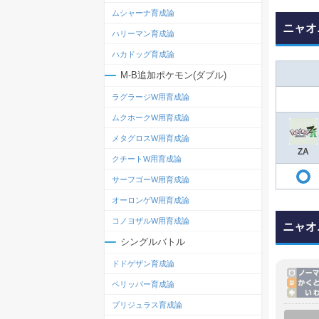
ムシャーナ育成論
ニャオ
ハリーマン育成論
ハカドッグ育成論
M-B追加ポケモン(ダブル)
ラグラージW用育成論
ムクホークW用育成論
メタグロスW用育成論
ZA
クチートW用育成論
サーフゴーW用育成論
オーロンゲW用育成論
コノヨザルW用育成論
ニャオ
シングルバトル
ドドゲザン育成論
ペリッパー育成論
ブリジュラス育成論