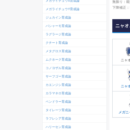
メガライチュウX育成論
無振り：能
下降補正：
メガライチュウY育成論
ジュカイン育成論
ニャオ
バシャーモ育成論
ラグラージ育成論
クチート育成論
メタグロス育成論
ムクホーク育成論
ニャ
コノヨザル育成論
サーフゴー育成論
カエンジシ育成論
ニャ
カラマネロ育成論
ペンドラー育成論
タイレーツ育成論
メガニ
ラフレシア育成論
ハリーセン育成論