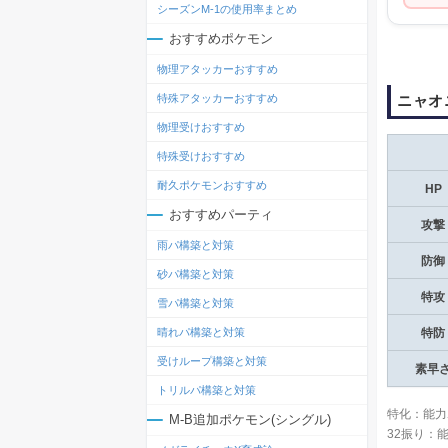
シーズンM-1の使用率まとめ
おすすめポケモン
物理アタッカーおすすめ
ニャオ
特殊アタッカーおすすめ
物理受けおすすめ
特殊受けおすすめ
耐久ポケモンおすすめ
HP
おすすめパーティ
攻撃
雨パ構築と対策
防御
砂パ構築と対策
特攻
雪パ構築と対策
晴れパ構築と対策
特防
受けループ構築と対策
素早
トリルパ構築と対策
特化：能力
M-B追加ポケモン(シングル)
32振り：