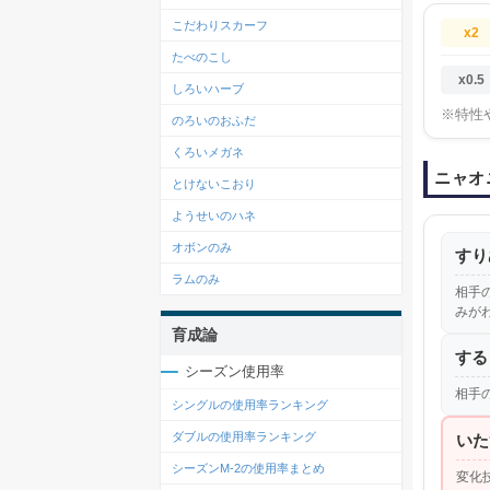
こだわりスカーフ
x2
たべのこし
x0.5
しろいハーブ
※特性
のろいのおふだ
くろいメガネ
ニャオ
とけないこおり
ようせいのハネ
オボンのみ
すり
ラムのみ
相手
みが
育成論
する
シーズン使用率
相手
シングルの使用率ランキング
ダブルの使用率ランキング
いた
シーズンM-2の使用率まとめ
変化