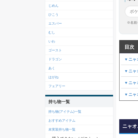
じめん
ひこう
※名前
エスパー
むし
いわ
目次
ゴースト
▼ニャ
ドラゴン
あく
▼ニャ
はがね
▼ニャ
フェアリー
▼ニャ
持ち物一覧
持ち物(アイテム)一覧
おすすめアイテム
ニャオ
未実装持ち物一覧