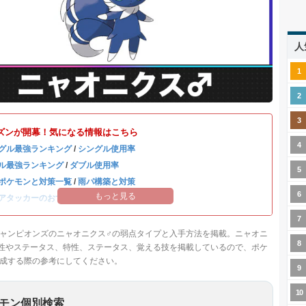
人
ズンが開幕！気になる情報はこちら
グル最強ランキング
/
シングル使用率
ル最強ランキング
/
ダブル使用率
ポケモンと対策一覧
/
雨パ構築と対策
もっと見る
アタッカーのおすすめランキング
ャンピオンズのニャオニクス♂の弱点タイプと入手方法を掲載。ニャオニ
性やステータス、特性、ステータス、覚える技を掲載しているので、ポケ
成する際の参考にしてください。
モン個別検索