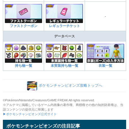
-
ファストクーポン
レギュラーチケット
データベース
持ち物一覧
未実装持ち物一覧
衣装一覧
ポケモンチャンピオンズ攻略トップへ
©Pokémon/Nintendo/Creatures/GAME FREAK All rights reserved.
※アルテマに掲載しているゲーム内画像の著作権、商標権その他の知的財産権は、当
該コンテンツの提供元に帰属します
▶ポケモンチャンピオンズ公式サイト
ポケモンチャンピオンズの注目記事