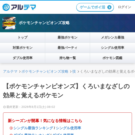
ログイン
ゲームでポイ活
ポケモンチャンピオンズ攻略
トップ
最強ポケモン
メガシンカ最強
対策ポケモン
最強パーティ
シングル使用率
ダブル使用率
持ち物一覧
ポケモン図鑑
アルテマ
ポケモンチャンピオンズ攻略
技
くろいまなざしの効果と覚えるポ
【ポケモンチャンピオンズ】くろいまなざしの
効果と覚えるポケモン
最終更新：2026年8月1日(土) 08:02
新シーズンが開幕！気になる情報はこちら
・
シングル最強ランキング
/
シングル使用率