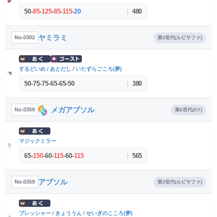
50
-
85
-
125
-
85
-
115
-
20
|
480
ヤミラミ
No.0302
第3世代(ルビサファ)
するどいめ
/
あとだし
/
いたずらごころ(夢)
50
-
75
-
75
-
65
-
65
-
50
|
380
メガアブソル
No.0359
第6世代(XY)
マジックミラー
65
-
150
-
60
-
115
-
60
-
115
|
565
アブソル
No.0359
第3世代(ルビサファ)
プレッシャー
/
きょううん
/
せいぎのこころ(夢)