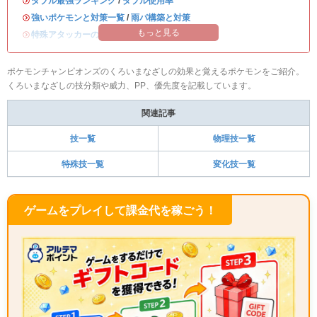
・
ダブル最強ランキング
/
ダブル使用率
・
強いポケモンと対策一覧
/
雨パ構築と対策
もっと見る
・
特殊アタッカーのおすすめランキング
ポケモンチャンピオンズのくろいまなざしの効果と覚えるポケモンをご紹介。
くろいまなざしの技分類や威力、PP、優先度を記載しています。
関連記事
技一覧
物理技一覧
特殊技一覧
変化技一覧
ゲームをプレイして課金代を稼ごう！