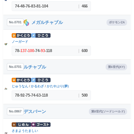
74
-
48
-
76
-
83
-
81
-
104
|
466
メガルチャブル
No.0701
ポケモンZA
ノーガード
78
-
137
-
100
-
74
-
93
-
118
|
600
ルチャブル
No.0701
第6世代(XY)
じゅうなん
/
かるわざ
/
かたやぶり(夢)
78
-
92
-
75
-
74
-
63
-
118
|
500
デスバーン
No.0867
第8世代(ソードシールド)
さまようたましい