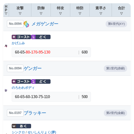
H
攻撃
防御
特攻
特防
素早さ
合計
P
▽
▽
▽
▽
▽
▽
▽
メガゲンガー
No.0094
第6世代(XY)
かげふみ
60
-
65
-
80
-
170
-
95
-
130
|
600
ゲンガー
No.0094
第1世代(赤緑)
のろわれボディ
60
-
65
-
60
-
130
-
75
-
110
|
500
ブラッキー
No.0197
第2世代(金銀)
シンクロ
/
せいしんりょく(夢)