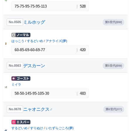
75
-
75
-
95
-
75
-
95
-
113
|
528
ミルホッグ
No.0505
第5世代(BW)
はっこう
/
するどいめ
/
アナライズ(夢)
60
-
85
-
69
-
60
-
69
-
77
|
420
デスカーン
No.0563
第5世代(BW)
ミイラ
58
-
50
-
145
-
95
-
105
-
30
|
483
ニャオニクス♂
No.0678
第6世代(XY)
するどいめ
/
すりぬけ
/
いたずらごころ(夢)