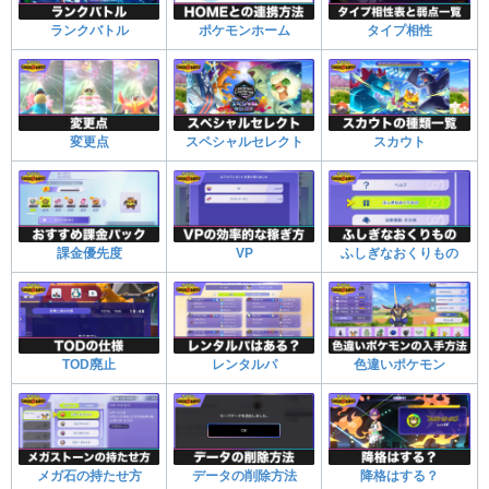
ランクバトル
ポケモンホーム
タイプ相性
変更点
スペシャルセレクト
スカウト
課金優先度
VP
ふしぎなおくりもの
TOD廃止
レンタルパ
色違いポケモン
メガ石の持たせ方
データの削除方法
降格はする？