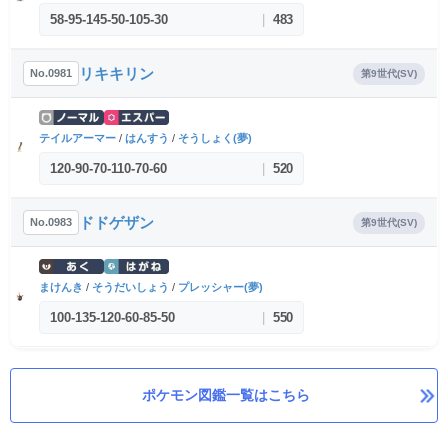
58
-
95
-
145
-
50
-
105
-
30
|
483
リキキリン
No.0981
第9世代(SV)
テイルアーマー
/
はんすう
/
そうしょく(夢)
120
-
90
-
70
-
110
-
70
-
60
|
520
ドドゲザン
No.0983
第9世代(SV)
まけんき
/
そうだいしょう
/
プレッシャー(夢)
100
-
135
-
120
-
60
-
85
-
50
|
550
ポケモン図鑑一覧はこちら