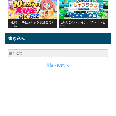
【速報】10連ガチャを無課金で引
【みんなのトレイン】プレイレビ
く方法
ュー！
書き込み
最新を表示する