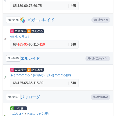
65
-
130
-
60
-
75
-
60
-
75
|
465
メガエルレイド
No.0475
第6世代(XY)
せいしんりょく
68
-
165
-
95
-
65
-
115
-
110
|
618
エルレイド
No.0475
第4世代(ダイパ）
ふくつのこころ
/
きれあじ
/
せいぎのこころ(夢)
68
-
125
-
65
-
65
-
115
-
80
|
518
ジャローダ
No.0497
第5世代(BW)
しんりょく
/
あまのじゃく(夢)