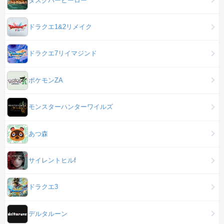
ドラクエ1&2リメイク
ドラクエ7リイマジンド
ポケモンZA
モンスターハンターワイルズ
あつ森
サイレントヒルf
ドラクエ3
デルタルーン