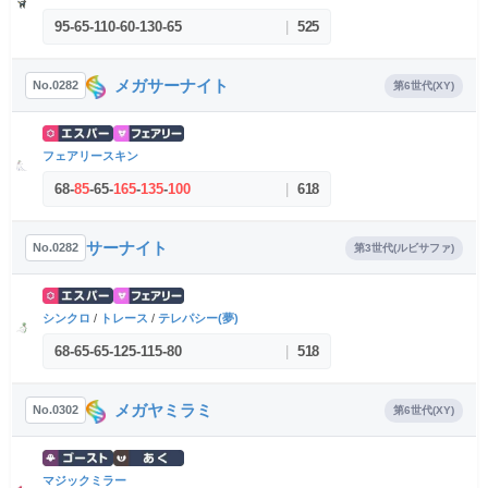
95
-
65
-
110
-
60
-
130
-
65
|
525
メガサーナイト
No.0282
第6世代(XY)
フェアリースキン
68
-
85
-
65
-
165
-
135
-
100
|
618
サーナイト
No.0282
第3世代(ルビサファ)
シンクロ
/
トレース
/
テレパシー(夢)
68
-
65
-
65
-
125
-
115
-
80
|
518
メガヤミラミ
No.0302
第6世代(XY)
マジックミラー