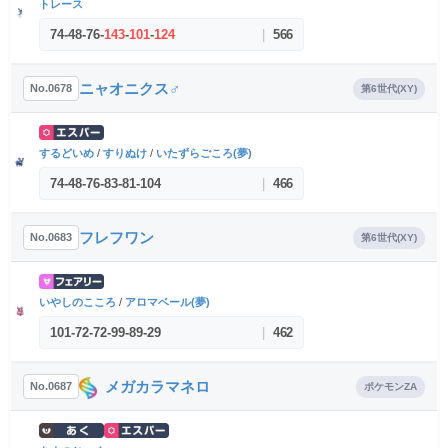
トレース
74
-
48
-
76
-
143
-
101
-
124
|
566
ニャオニクス♂
No.0678
第6世代(XY)
するどいめ
/
すりぬけ
/
いたずらごころ(夢)
74
-
48
-
76
-
83
-
81
-
104
|
466
フレフワン
No.0683
第6世代(XY)
いやしのこころ
/
アロマベール(夢)
101
-
72
-
72
-
99
-
89
-
29
|
462
メガカラマネロ
No.0687
ポケモンZA