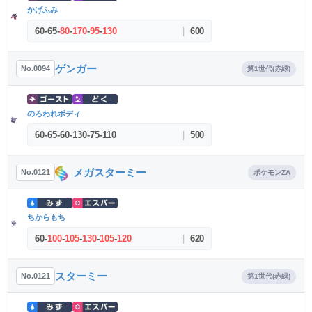
かげふみ
60
-
65
-
80
-
170
-
95
-
130
|
600
ゲンガー
No.0094
第1世代(赤緑)
のろわれボディ
60
-
65
-
60
-
130
-
75
-
110
|
500
メガスターミー
No.0121
ポケモンZA
ちからもち
60
-
100
-
105
-
130
-
105
-
120
|
620
スターミー
No.0121
第1世代(赤緑)