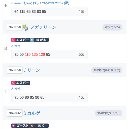
ふみん
/
おみとおし
/
のろわれボディ(夢)
64
-
115
-
65
-
83
-
63
-
65
|
455
メガチリーン
No.0358
ポケモンZA
ふゆう
75
-
50
-
110
-
135
-
120
-
65
|
555
チリーン
No.0358
第3世代(ルビサファ)
ふゆう
75
-
50
-
80
-
95
-
90
-
65
|
455
ミカルゲ
No.0442
第4世代(ダイパ）