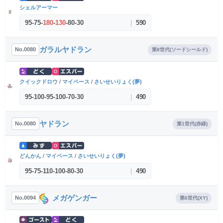
シェルアーマー
95
-
75
-
180
-
130
-
80
-
30
|
590
ガラルヤドラン
No.0080
第8世代(ソードシールド)
クイックドロウ
/
マイペース
/
さいせいりょく(夢)
95
-
100
-
95
-
100
-
70
-
30
|
490
ヤドラン
No.0080
第1世代(赤緑)
どんかん
/
マイペース
/
さいせいりょく(夢)
95
-
75
-
110
-
100
-
80
-
30
|
490
メガゲンガー
No.0094
第6世代(XY)