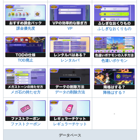
課金優先度
VP
ふしぎなおくりもの
TOD廃止
レンタルパ
色違いポケモン
メガ石の持たせ方
データの削除方法
降格はする？
-
ファストクーポン
レギュラーチケット
データベース