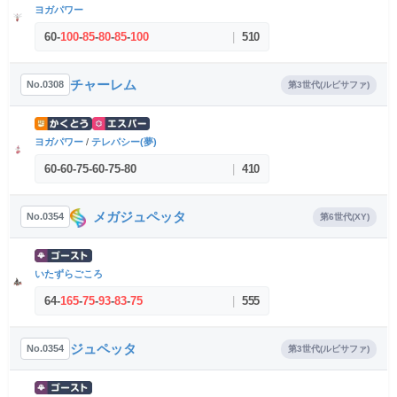
ヨガパワー
60
-
100
-
85
-
80
-
85
-
100
|
510
チャーレム
No.0308
第3世代(ルビサファ)
ヨガパワー
/
テレパシー(夢)
60
-
60
-
75
-
60
-
75
-
80
|
410
メガジュペッタ
No.0354
第6世代(XY)
いたずらごころ
64
-
165
-
75
-
93
-
83
-
75
|
555
ジュペッタ
No.0354
第3世代(ルビサファ)