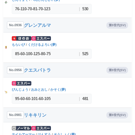
76
-
110
-
70
-
81
-
70
-
123
|
530
グレンアルマ
No.0936
第9世代(SV)
もらいび
/
くだけるよろい(夢)
85
-
60
-
100
-
125
-
80
-
75
|
525
クエスパトラ
No.0956
第9世代(SV)
びんじょう
/
おみとおし
/
かそく(夢)
95
-
60
-
60
-
101
-
60
-
105
|
481
リキキリン
No.0981
第9世代(SV)
テイルアーマー
/
はんすう
/
そうしょく(夢)