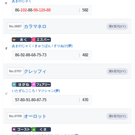
あまのじゃく
86
-
102
-
88
-
98
-
120
-
88
|
582
カラマネロ
No.0687
第6世代(XY)
あまのじゃく
/
きゅうばん
/
すりぬけ(夢)
86
-
92
-
88
-
68
-
75
-
73
|
482
クレッフィ
No.0707
第6世代(XY)
いたずらごころ
/
マジシャン(夢)
57
-
80
-
91
-
80
-
87
-
75
|
470
オーロット
No.0709
第6世代(XY)