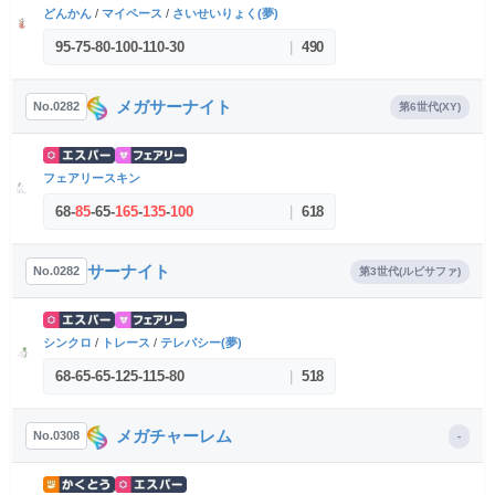
どんかん
/
マイペース
/
さいせいりょく(夢)
95
-
75
-
80
-
100
-
110
-
30
|
490
メガサーナイト
No.0282
第6世代(XY)
フェアリースキン
68
-
85
-
65
-
165
-
135
-
100
|
618
サーナイト
No.0282
第3世代(ルビサファ)
シンクロ
/
トレース
/
テレパシー(夢)
68
-
65
-
65
-
125
-
115
-
80
|
518
メガチャーレム
No.0308
-