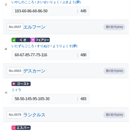
いやしのこころ
/
さいせいりょく
/
ぶきよう(夢)
103
-
60
-
86
-
60
-
86
-
50
|
445
エルフーン
No.0547
第5世代(BW)
いたずらごころ
/
すりぬけ
/
ようりょくそ(夢)
60
-
67
-
85
-
77
-
75
-
116
|
480
デスカーン
No.0563
第5世代(BW)
ミイラ
58
-
50
-
145
-
95
-
105
-
30
|
483
ランクルス
No.0579
第5世代(BW)