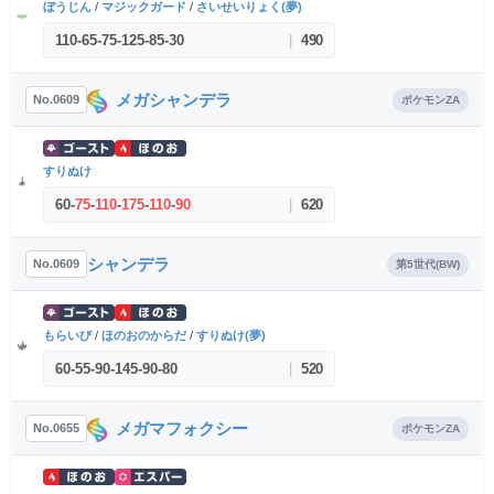
ぼうじん
/
マジックガード
/
さいせいりょく(夢)
110
-
65
-
75
-
125
-
85
-
30
|
490
メガシャンデラ
No.0609
ポケモンZA
すりぬけ
60
-
75
-
110
-
175
-
110
-
90
|
620
シャンデラ
No.0609
第5世代(BW)
もらいび
/
ほのおのからだ
/
すりぬけ(夢)
60
-
55
-
90
-
145
-
90
-
80
|
520
メガマフォクシー
No.0655
ポケモンZA