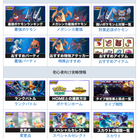
最強ポケモン
メガシンカ最強
対策必須ポケモン
最強パーティ
特殊おすすめ
おすすめアイテム
初心者向け攻略情報
ランクバトル
ポケモンホーム
タイプ相性
変更点
スペシャルセレクト
スカウト