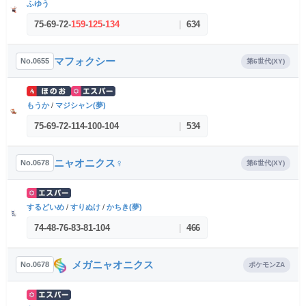
ふゆう
75
-
69
-
72
-
159
-
125
-
134
|
634
マフォクシー
No.0655
第6世代(XY)
もうか
/
マジシャン(夢)
75
-
69
-
72
-
114
-
100
-
104
|
534
ニャオニクス♀
No.0678
第6世代(XY)
するどいめ
/
すりぬけ
/
かちき(夢)
74
-
48
-
76
-
83
-
81
-
104
|
466
メガニャオニクス
No.0678
ポケモンZA