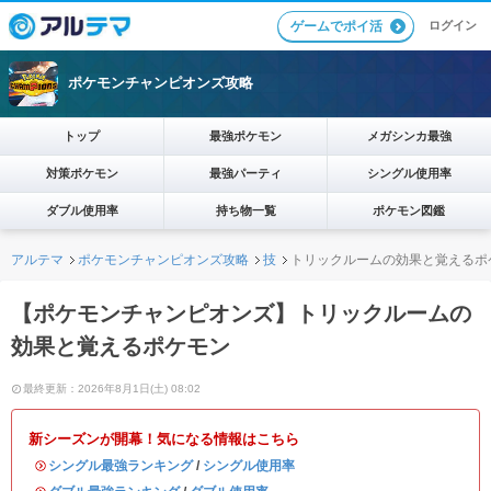
ログイン
ゲームでポイ活
ポケモンチャンピオンズ攻略
トップ
最強ポケモン
メガシンカ最強
対策ポケモン
最強パーティ
シングル使用率
ダブル使用率
持ち物一覧
ポケモン図鑑
アルテマ
ポケモンチャンピオンズ攻略
技
トリックルームの効果と覚えるポ
【ポケモンチャンピオンズ】トリックルームの
効果と覚えるポケモン
最終更新：2026年8月1日(土) 08:02
新シーズンが開幕！気になる情報はこちら
・
シングル最強ランキング
/
シングル使用率