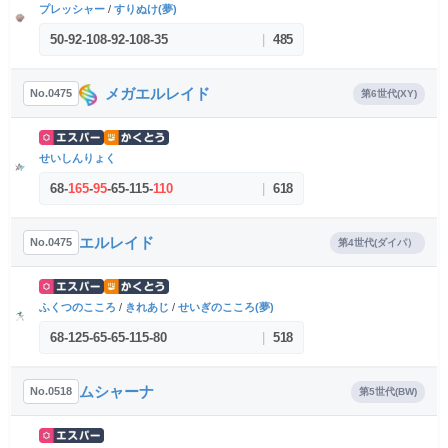
プレッシャー
/
すりぬけ(夢)
50
-
92
-
108
-
92
-
108
-
35
|
485
メガエルレイド
No.0475
第6世代(XY)
せいしんりょく
68
-
165
-
95
-
65
-
115
-
110
|
618
エルレイド
No.0475
第4世代(ダイパ）
ふくつのこころ
/
きれあじ
/
せいぎのこころ(夢)
68
-
125
-
65
-
65
-
115
-
80
|
518
ムシャーナ
No.0518
第5世代(BW)