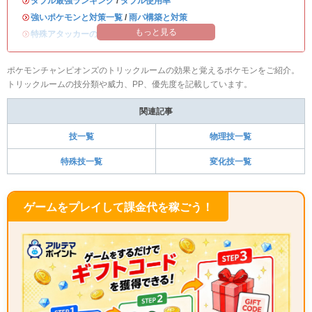
・
ダブル最強ランキング
/
ダブル使用率
・
強いポケモンと対策一覧
/
雨パ構築と対策
もっと見る
・
特殊アタッカーのおすすめランキング
ポケモンチャンピオンズのトリックルームの効果と覚えるポケモンをご紹介。
トリックルームの技分類や威力、PP、優先度を記載しています。
関連記事
技一覧
物理技一覧
特殊技一覧
変化技一覧
ゲームをプレイして課金代を稼ごう！