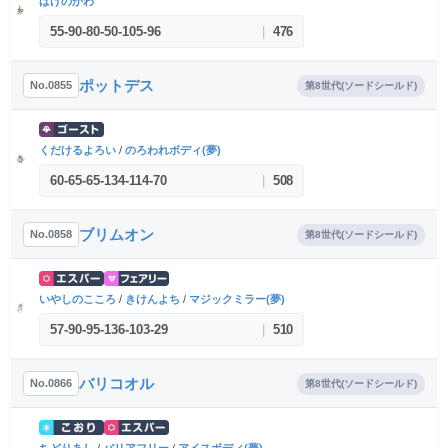
ばけのかわ
55
-
90
-
80
-
50
-
105
-
96
|
476
ポットデス
No.0855
第8世代(ソードシールド)
くだけるよろい
/
のろわれボディ(夢)
60
-
65
-
65
-
134
-
114
-
70
|
508
ブリムオン
No.0858
第8世代(ソードシールド)
いやしのこころ
/
きけんよち
/
マジックミラー(夢)
57
-
90
-
95
-
136
-
103
-
29
|
510
バリコオル
No.0866
第8世代(ソードシールド)