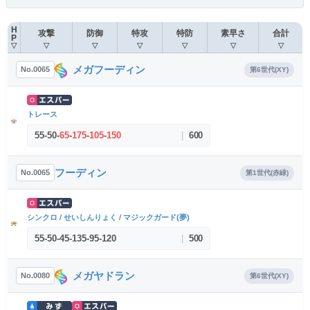
H
攻撃
防御
特攻
特防
素早さ
合計
P
▽
▽
▽
▽
▽
▽
▽
メガフーディン
No.0065
第6世代(XY)
トレース
55
-
50
-
65
-
175
-
105
-
150
|
600
フーディン
No.0065
第1世代(赤緑)
シンクロ
/
せいしんりょく
/
マジックガード(夢)
55
-
50
-
45
-
135
-
95
-
120
|
500
メガヤドラン
No.0080
第6世代(XY)