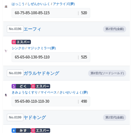
はっこう
/
しぜんかいふく
/
アナライズ(夢)
60
-
75
-
85
-
100
-
85
-
115
|
520
エーフィ
No.0196
第2世代(金銀)
シンクロ
/
マジックミラー(夢)
65
-
65
-
60
-
130
-
95
-
110
|
525
ガラルヤドキング
No.0199
第8世代(ソードシールド)
きみょうなくすり
/
マイペース
/
さいせいりょく(夢)
95
-
65
-
80
-
110
-
110
-
30
|
490
ヤドキング
No.0199
第2世代(金銀)