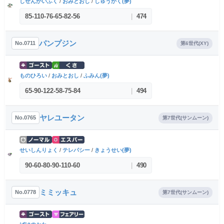
しぜんかいふく
/
おみとおし
/
しゅうかく(夢)
85
-
110
-
76
-
65
-
82
-
56
|
474
パンプジン
No.0711
第6世代(XY)
ものひろい
/
おみとおし
/
ふみん(夢)
65
-
90
-
122
-
58
-
75
-
84
|
494
ヤレユータン
No.0765
第7世代(サンムーン)
せいしんりょく
/
テレパシー
/
きょうせい(夢)
90
-
60
-
80
-
90
-
110
-
60
|
490
ミミッキュ
No.0778
第7世代(サンムーン)