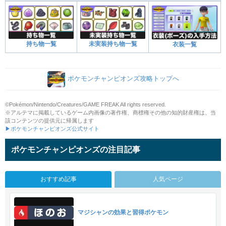
持ち物一覧
未実装持ち物一覧
衣装一覧
ポケモンチャンピオンズ攻略トップへ
©Pokémon/Nintendo/Creatures/GAME FREAK All rights reserved.
※アルテマに掲載しているゲーム内画像の著作権、商標権その他の知的財産権は、当
該コンテンツの提供元に帰属します
▶ポケモンチャンピオンズ公式サイト
ポケモンチャンピオンズの注目記事
おすすめ記事
人気ページ
マジシャンの効果と習得ポケモン