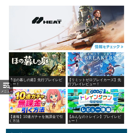
【ほの暮しの庭】先行プレイレビ
【リミットゼロブレイカーズ】先
ュー！
行プレイレビュー！
メニュー
【速報】10連ガチャを無課金で引
【みんなのトレイン】プレイレビ
く方法
ュー！