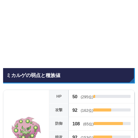
ミカルゲの弱点と種族値
50
HP
(295位)
92
攻撃
(162位)
108
防御
(65位)
92
特攻
(153位)