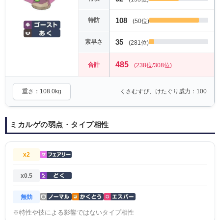
108
特防
(50位)
35
素早さ
(281位)
485
合計
(238位/308位)
重さ：108.0kg
くさむすび、けたぐり威力：100
ミカルゲの弱点・タイプ相性
x2
x0.5
無効
※特性や技による影響ではないタイプ相性