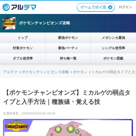
ログイン
ゲームでポイ活
ポケモンチャンピオンズ攻略
トップ
最強ポケモン
メガシンカ最強
対策ポケモン
最強パーティ
シングル使用率
ダブル使用率
持ち物一覧
ポケモン図鑑
アルテマ
ポケモンチャンピオンズ攻略
ポケモン
ミカルゲの弱点タイプと入
【ポケモンチャンピオンズ】ミカルゲの弱点タ
イプと入手方法｜種族値・覚える技
最終更新：2026年8月5日(水) 09:30