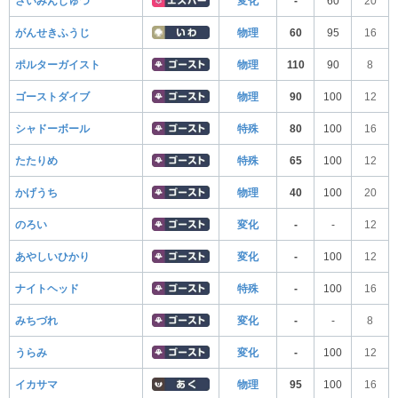
さいみんじゅつ
変化
-
60
20
がんせきふうじ
物理
60
95
16
ポルターガイスト
物理
110
90
8
ゴーストダイブ
物理
90
100
12
シャドーボール
特殊
80
100
16
たたりめ
特殊
65
100
12
かげうち
物理
40
100
20
のろい
変化
-
-
12
あやしいひかり
変化
-
100
12
ナイトヘッド
特殊
-
100
16
みちづれ
変化
-
-
8
うらみ
変化
-
100
12
イカサマ
物理
95
100
16