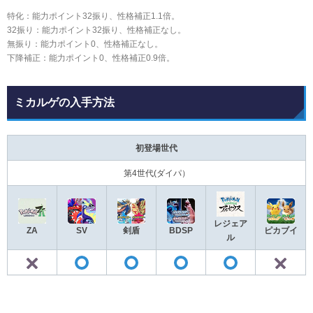
特化：能力ポイント32振り、性格補正1.1倍。
32振り：能力ポイント32振り、性格補正なし。
無振り：能力ポイント0、性格補正なし。
下降補正：能力ポイント0、性格補正0.9倍。
ミカルゲの入手方法
初登場世代
第4世代(ダイパ）
レジェア
ZA
SV
剣盾
BDSP
ピカブイ
ル
✕
◯
◯
◯
◯