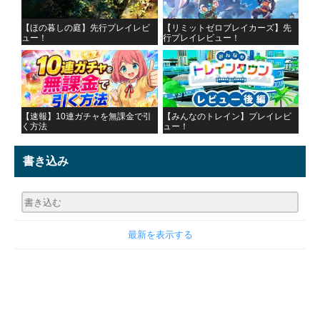
【ほの暮しの庭】先行プレイレビ
【リミットゼロブレイカーズ】先
ュー！
行プレイレビュー！
【速報】10連ガチャを無課金で引
【みんなのトレイン】プレイレビ
く方法
ュー！
書き込み
最新を表示する