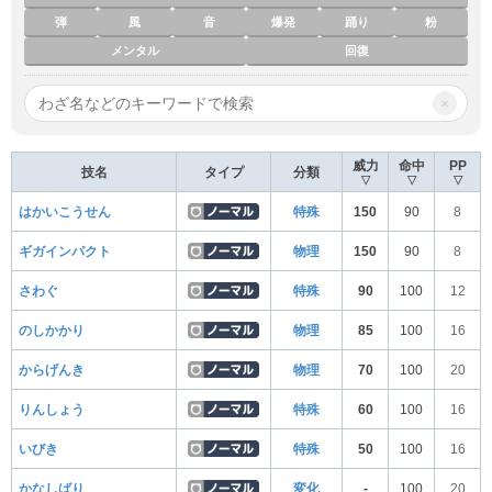
弾
風
音
爆発
踊り
粉
メンタル
回復
×
威力
命中
PP
技名
タイプ
分類
▽
▽
▽
はかいこうせん
特殊
150
90
8
ギガインパクト
物理
150
90
8
さわぐ
特殊
90
100
12
のしかかり
物理
85
100
16
からげんき
物理
70
100
20
りんしょう
特殊
60
100
16
いびき
特殊
50
100
16
かなしばり
変化
-
100
20