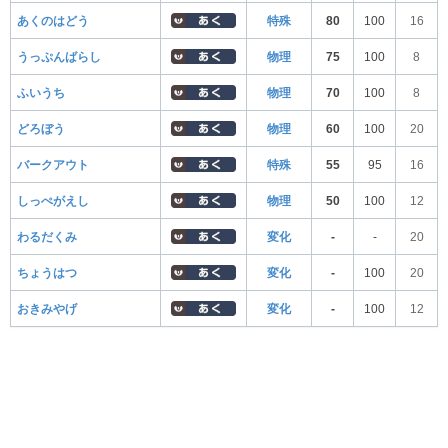
あくのはどう
特殊
80
100
16
うっぷんばらし
物理
75
100
8
ふいうち
物理
70
100
8
どろぼう
物理
60
100
20
バークアウト
特殊
55
95
16
しっぺがえし
物理
50
100
12
わるだくみ
変化
-
-
20
ちょうはつ
変化
-
100
20
おきみやげ
変化
-
100
12