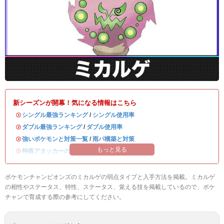
新シーズンが開幕！気になる情報はこちら
・
シングル最強ランキング
/
シングル使用率
・
ダブル最強ランキング
/
ダブル使用率
・
強いポケモンと対策一覧
/
雨パ構築と対策
もっと見る
・
特殊アタッカーのおすすめランキング
ポケモンチャンピオンズのミカルゲの弱点タイプと入手方法を掲載。ミカルゲ
の相性やステータス、特性、ステータス、覚える技を掲載しているので、ポケ
チャンで育成する際の参考にしてください。