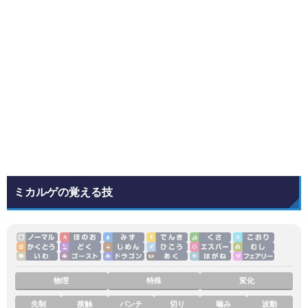
ミカルゲの覚える技
物理
特殊
変化
先制
接触
パンチ
切り
噛み
波動