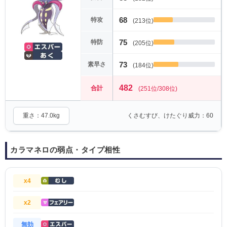
68
特攻
(213位)
75
特防
(205位)
73
素早さ
(184位)
482
合計
(251位/308位)
重さ：47.0kg
くさむすび、けたぐり威力：60
カラマネロの弱点・タイプ相性
x4
x2
無効