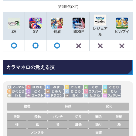
第6世代(XY)
レジェア
ZA
SV
剣盾
BDSP
ピカブイ
ル
✕
✕
◯
◯
◯
カラマネロの覚える技
物理
特殊
変化
先制
接触
パンチ
切り
噛み
波動
弾
風
音
爆発
踊り
粉
メンタル
回復