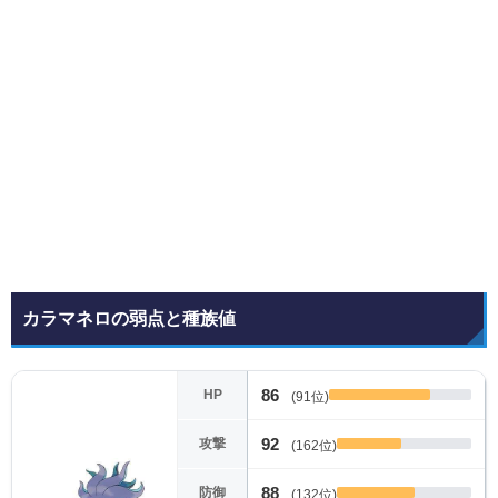
カラマネロの弱点と種族値
86
HP
(91位)
92
攻撃
(162位)
88
防御
(132位)