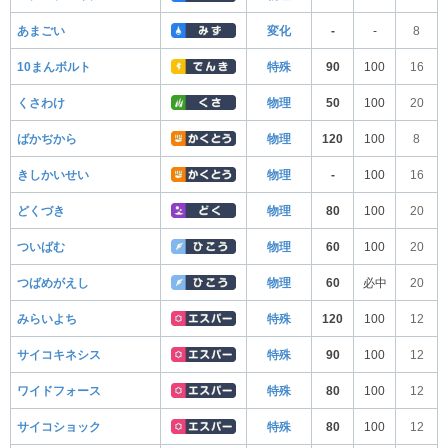
あまごい
変化
-
-
8
10まんボルト
特殊
90
100
16
くさわけ
物理
50
100
20
ばかぢから
物理
120
100
8
きしかいせい
物理
-
100
16
どくづき
物理
80
100
20
ついばむ
物理
60
100
20
つばめがえし
物理
60
必中
20
みらいよち
特殊
120
100
12
サイコキネシス
特殊
90
100
12
ワイドフォース
特殊
80
100
12
サイコショック
特殊
80
100
12