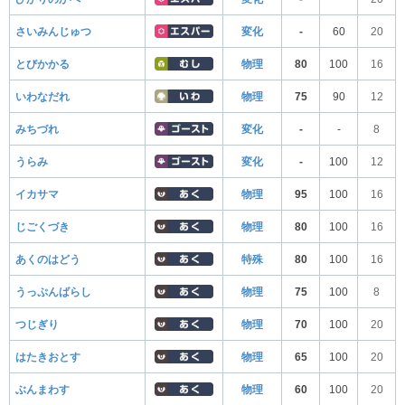
さいみんじゅつ
変化
-
60
20
とびかかる
物理
80
100
16
いわなだれ
物理
75
90
12
みちづれ
変化
-
-
8
うらみ
変化
-
100
12
イカサマ
物理
95
100
16
じごくづき
物理
80
100
16
あくのはどう
特殊
80
100
16
うっぷんばらし
物理
75
100
8
つじぎり
物理
70
100
20
はたきおとす
物理
65
100
20
ぶんまわす
物理
60
100
20