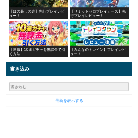
【ほの暮しの庭】先行プレイレビ
【リミットゼロブレイカーズ】先
ュー！
行プレイレビュー！
【速報】10連ガチャを無課金で引
【みんなのトレイン】プレイレビ
く方法
ュー！
書き込み
最新を表示する