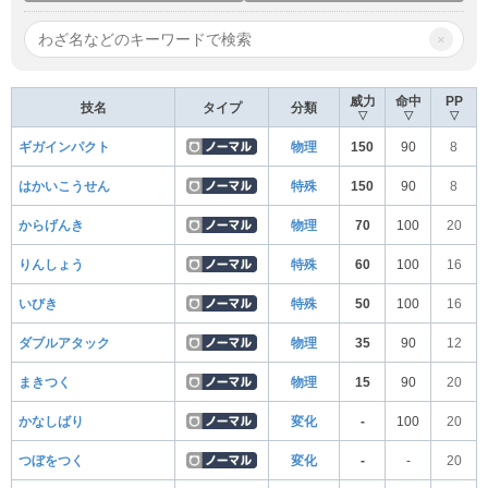
×
威力
命中
PP
技名
タイプ
分類
▽
▽
▽
ギガインパクト
物理
150
90
8
はかいこうせん
特殊
150
90
8
からげんき
物理
70
100
20
りんしょう
特殊
60
100
16
いびき
特殊
50
100
16
ダブルアタック
物理
35
90
12
まきつく
物理
15
90
20
かなしばり
変化
-
100
20
つぼをつく
変化
-
-
20