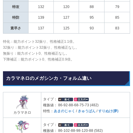
特攻
132
120
88
79
特防
139
127
95
85
素早さ
137
125
93
83
特化：能力ポイント32振り、性格補正1.1倍。
32振り：能力ポイント32振り、性格補正なし。
無振り：能力ポイント0、性格補正なし。
下降補正：能力ポイント0、性格補正0.9倍。
カラマネロのメガシンカ・フォルム違い
タイプ：
種族値：
86-92-88-68-75-73 (482)
特性：
あまのじゃく
/
きゅうばん
/
すりぬけ(夢)
カラマネロ
タイプ：
種族値：
86-102-88-98-120-88 (582)