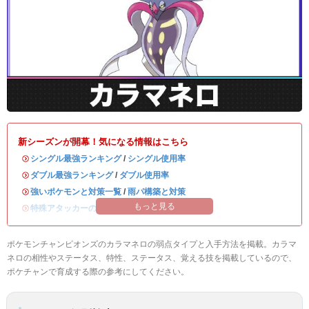
新シーズンが開幕！気になる情報はこちら
・
シングル最強ランキング
/
シングル使用率
・
ダブル最強ランキング
/
ダブル使用率
・
強いポケモンと対策一覧
/
雨パ構築と対策
もっと見る
・
特殊アタッカーのおすすめランキング
ポケモンチャンピオンズのカラマネロの弱点タイプと入手方法を掲載。カラマ
ネロの相性やステータス、特性、ステータス、覚える技を掲載しているので、
ポケチャンで育成する際の参考にしてください。