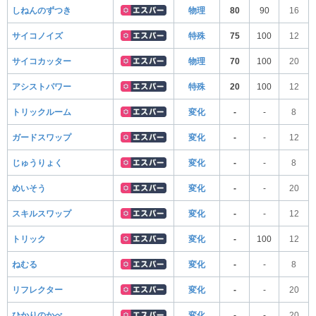
しねんのずつき
物理
80
90
16
サイコノイズ
特殊
75
100
12
サイコカッター
物理
70
100
20
アシストパワー
特殊
20
100
12
トリックルーム
変化
-
-
8
ガードスワップ
変化
-
-
12
じゅうりょく
変化
-
-
8
めいそう
変化
-
-
20
スキルスワップ
変化
-
-
12
トリック
変化
-
100
12
ねむる
変化
-
-
8
リフレクター
変化
-
-
20
ひかりのかべ
変化
-
-
20