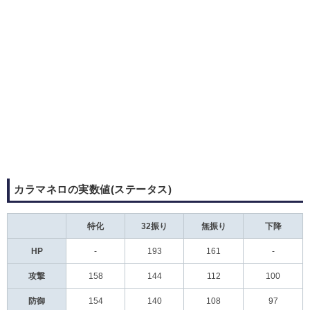
カラマネロの実数値(ステータス)
特化
32振り
無振り
下降
HP
-
193
161
-
攻撃
158
144
112
100
防御
154
140
108
97