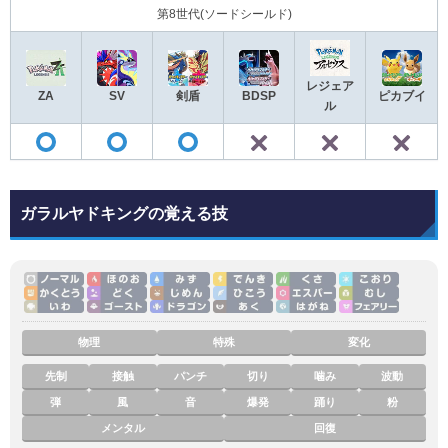
第8世代(ソードシールド)
レジェア
ZA
SV
剣盾
BDSP
ピカブイ
ル
✕
✕
◯
◯
◯
ガラルヤドキングの覚える技
物理
特殊
変化
先制
接触
パンチ
切り
噛み
波動
弾
風
音
爆発
踊り
粉
メンタル
回復