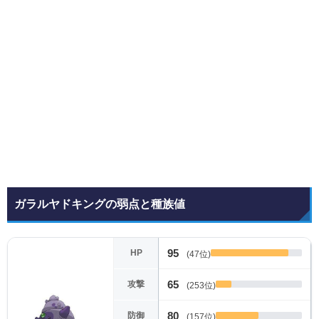
ガラルヤドキングの弱点と種族値
95
HP
(47位)
65
攻撃
(253位)
80
防御
(157位)