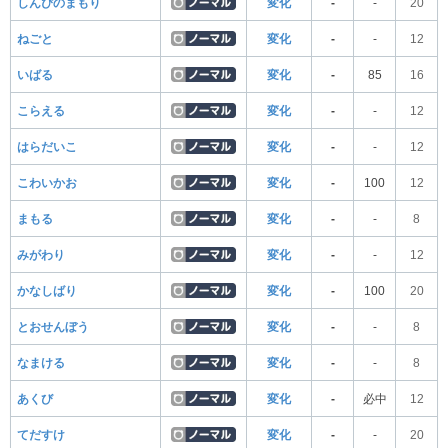
しんぴのまもり
変化
-
-
20
ねごと
変化
-
-
12
いばる
変化
-
85
16
こらえる
変化
-
-
12
はらだいこ
変化
-
-
12
こわいかお
変化
-
100
12
まもる
変化
-
-
8
みがわり
変化
-
-
12
かなしばり
変化
-
100
20
とおせんぼう
変化
-
-
8
なまける
変化
-
-
8
あくび
変化
-
必中
12
てだすけ
変化
-
-
20