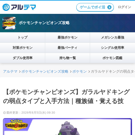
ログイン
ゲームでポイ活
ポケモンチャンピオンズ攻略
トップ
最強ポケモン
メガシンカ最強
対策ポケモン
最強パーティ
シングル使用率
ダブル使用率
持ち物一覧
ポケモン図鑑
アルテマ
ポケモンチャンピオンズ攻略
ポケモン
ガラルヤドキングの弱点タ
【ポケモンチャンピオンズ】ガラルヤドキング
の弱点タイプと入手方法｜種族値・覚える技
最終更新：2026年8月5日(水) 09:30