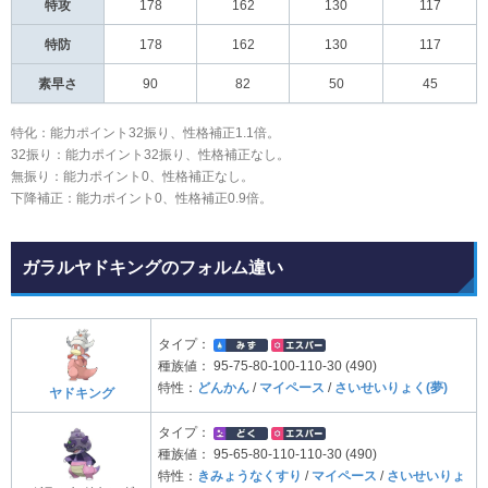
特攻
178
162
130
117
特防
178
162
130
117
素早さ
90
82
50
45
特化：能力ポイント32振り、性格補正1.1倍。
32振り：能力ポイント32振り、性格補正なし。
無振り：能力ポイント0、性格補正なし。
下降補正：能力ポイント0、性格補正0.9倍。
ガラルヤドキングのフォルム違い
タイプ：
種族値：
95-75-80-100-110-30 (490)
特性：
どんかん
/
マイペース
/
さいせいりょく(夢)
ヤドキング
タイプ：
種族値：
95-65-80-110-110-30 (490)
特性：
きみょうなくすり
/
マイペース
/
さいせいりょ