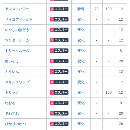
アシストパワー
特殊
20
100
12
サイコフィールド
変化
-
-
12
いやしのはどう
変化
-
-
12
ワンダールーム
変化
-
-
12
トリックルーム
変化
-
-
8
めいそう
変化
-
-
20
ふういん
変化
-
-
12
スキルスワップ
変化
-
-
12
トリック
変化
-
100
12
ねむる
変化
-
-
8
ドわすれ
変化
-
-
20
ひかりのかべ
変化
-
-
20