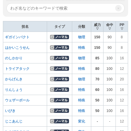
×
威力
命中
PP
技名
タイプ
分類
▽
▽
▽
ギガインパクト
物理
150
90
8
はかいこうせん
特殊
150
90
8
のしかかり
物理
85
100
16
トライアタック
特殊
80
100
12
からげんき
物理
70
100
20
りんしょう
特殊
60
100
16
ウェザーボール
特殊
50
100
12
いびき
特殊
50
100
16
じこあんじ
変化
-
-
12