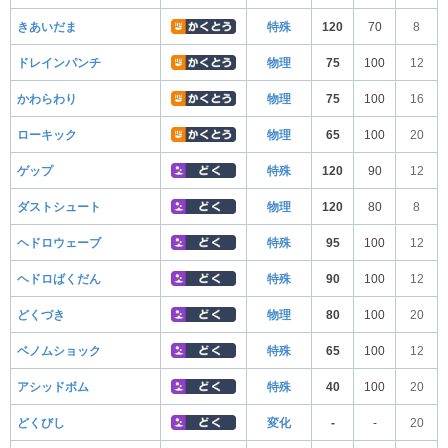
きあいだま
特殊
120
70
8
ドレインパンチ
物理
75
100
12
かわらわり
物理
75
100
16
ローキック
物理
65
100
20
ゲップ
特殊
120
90
12
ダストシュート
物理
120
80
8
ヘドロウェーブ
特殊
95
100
12
ヘドロばくだん
特殊
90
100
12
どくづき
物理
80
100
20
ベノムショック
特殊
65
100
12
アシッドボム
特殊
40
100
20
どくびし
変化
-
-
20