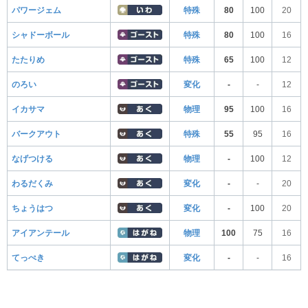
パワージェム
特殊
80
100
20
シャドーボール
特殊
80
100
16
たたりめ
特殊
65
100
12
のろい
変化
-
-
12
イカサマ
物理
95
100
16
バークアウト
特殊
55
95
16
なげつける
物理
-
100
12
わるだくみ
変化
-
-
20
ちょうはつ
変化
-
100
20
アイアンテール
物理
100
75
16
てっぺき
変化
-
-
16