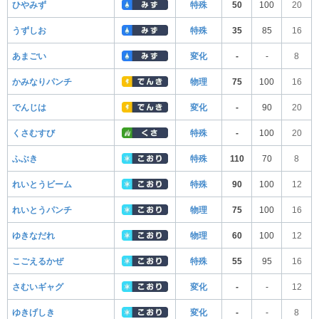
ひやみず
特殊
50
100
20
うずしお
特殊
35
85
16
あまごい
変化
-
-
8
かみなりパンチ
物理
75
100
16
でんじは
変化
-
90
20
くさむすび
特殊
-
100
20
ふぶき
特殊
110
70
8
れいとうビーム
特殊
90
100
12
れいとうパンチ
物理
75
100
16
ゆきなだれ
物理
60
100
12
こごえるかぜ
特殊
55
95
16
さむいギャグ
変化
-
-
12
ゆきげしき
変化
-
-
8