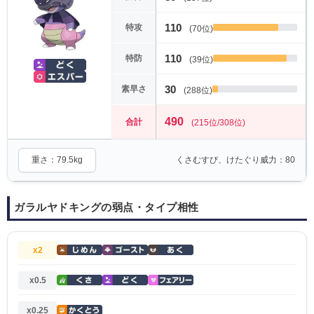
110
特攻
(70位)
110
特防
(39位)
30
素早さ
(288位)
490
合計
(215位/308位)
重さ：79.5kg
くさむすび、けたぐり威力：80
ガラルヤドキングの弱点・タイプ相性
x2
x0.5
x0.25