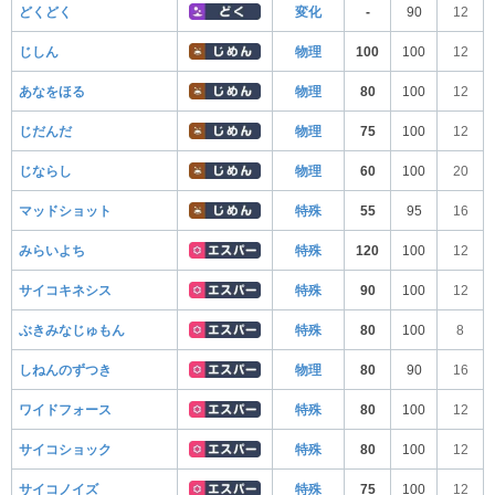
どくどく
変化
-
90
12
じしん
物理
100
100
12
あなをほる
物理
80
100
12
じだんだ
物理
75
100
12
じならし
物理
60
100
20
マッドショット
特殊
55
95
16
みらいよち
特殊
120
100
12
サイコキネシス
特殊
90
100
12
ぶきみなじゅもん
特殊
80
100
8
しねんのずつき
物理
80
90
16
ワイドフォース
特殊
80
100
12
サイコショック
特殊
80
100
12
サイコノイズ
特殊
75
100
12