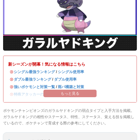
新シーズンが開幕！気になる情報はこちら
・
シングル最強ランキング
/
シングル使用率
・
ダブル最強ランキング
/
ダブル使用率
・
強いポケモンと対策一覧
/
雨パ構築と対策
もっと見る
・
特殊アタッカーのおすすめランキング
ポケモンチャンピオンズのガラルヤドキングの弱点タイプと入手方法を掲載。
ガラルヤドキングの相性やステータス、特性、ステータス、覚える技を掲載し
ているので、ポケチャンで育成する際の参考にしてください。