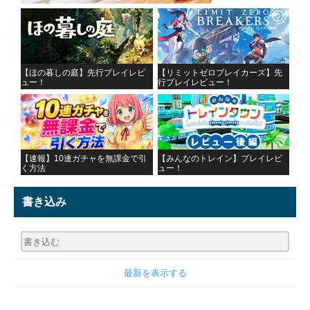
【ほの暮しの庭】先行プレイレビ
【リミットゼロブレイカーズ】先
ュー！
行プレイレビュー！
【速報】10連ガチャを無課金で引
【みんなのトレイン】プレイレビ
く方法
ュー！
書き込み
最新を表示する