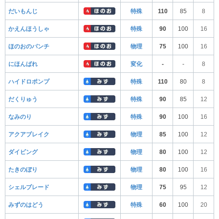
だいもんじ
特殊
110
85
8
かえんほうしゃ
特殊
90
100
16
ほのおのパンチ
物理
75
100
16
にほんばれ
変化
-
-
8
ハイドロポンプ
特殊
110
80
8
だくりゅう
特殊
90
85
12
なみのり
特殊
90
100
16
アクアブレイク
物理
85
100
12
ダイビング
物理
80
100
12
たきのぼり
物理
80
100
16
シェルブレード
物理
75
95
12
みずのはどう
特殊
60
100
20