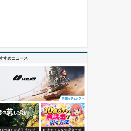
すすめニュース
ほの暮しの庭】先行プ
10連ガチャを無課金で引