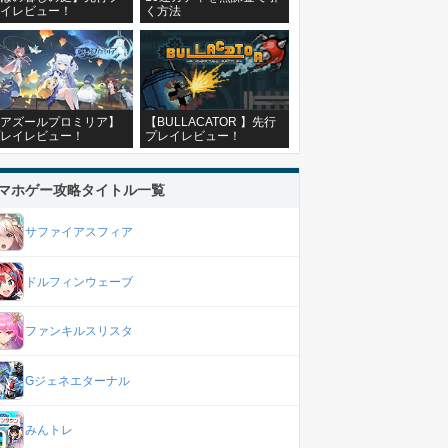
イレビュー！
く方法
アズールプロミリア】
【BULLACATOR 】先行
レイレビュー！
プレイレビュー！
マホゲー攻略タイトル一覧
サファイアスフィア
ドルフィンウェーブ
ファンキルスリスタ
Gジェネエターナル
みんトレ