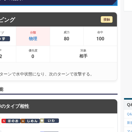
ビング
接触
威力
命中
分類
イプ
80
100
物理
P
優先度
対象
2
0
相手
ターンで水中状態になり、次のターンで攻撃する。
能
Q
時のタイプ相性
Q&
新
マ