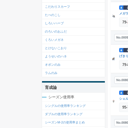
こだわりスカーフ
メガ
たべのこし
79
-
しろいハーブ
のろいのおふだ
No.000
くろいメガネ
とけないこおり
げき
ようせいのハネ
79
-
オボンのみ
ラムのみ
No.008
育成論
シーズン使用率
シェ
シングルの使用率ランキング
95
-
ダブルの使用率ランキング
シーズンM-2の使用率まとめ
No.008