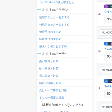
シーズンM-1の使用率まとめ
おすすめポケモン
クイ
物理アタッカーおすすめ
95
-
特殊アタッカーおすすめ
物理受けおすすめ
No.008
特殊受けおすすめ
耐久ポケモンおすすめ
どん
おすすめパーティ
95
-
雨パ構築と対策
砂パ構築と対策
No.012
雪パ構築と対策
晴れパ構築と対策
ちか
受けループ構築と対策
60
-
トリルパ構築と対策
M-B追加ポケモン(シングル)
No.012