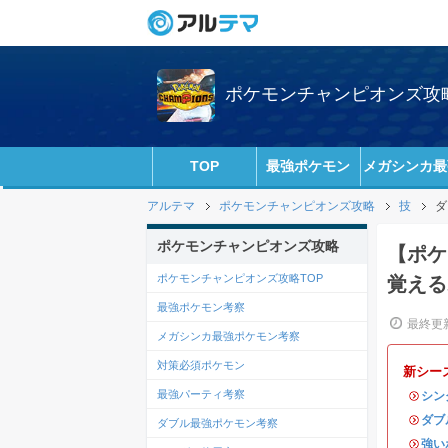
ポケモンチャンピオンズ攻略w
TOP
最強ポケモン
メガシンカ最
アルテマ
ポケモンチャンピオンズ攻略
技
ダ
ポケモンチャンピオンズ攻略
【ポケ
ポケモンチャンピオンズ攻略TOP
覚える
最強ポケモン考察
最終更新
メガシンカ最強ポケモン考察
対策必須ポケモン
新シー
最強パーティ考察
・
シン
・
ダブ
ダブル最強ポケモン考察
・
強い