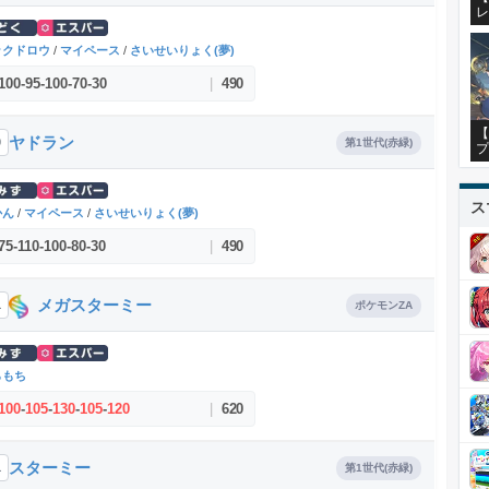
レ
ックドロウ
/
マイペース
/
さいせいりょく(夢)
100
-
95
-
100
-
70
-
30
|
490
【
ヤドラン
0
第1世代(赤緑)
プ
ス
かん
/
マイペース
/
さいせいりょく(夢)
75
-
110
-
100
-
80
-
30
|
490
メガスターミー
1
ポケモンZA
らもち
100
-
105
-
130
-
105
-
120
|
620
スターミー
1
第1世代(赤緑)