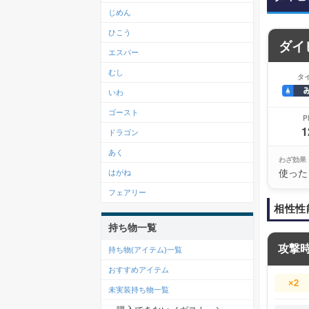
じめん
ひこう
ダイ
エスパー
むし
タ
いわ
ゴースト
P
1
ドラゴン
あく
わざ効果
使った
はがね
フェアリー
相性性
持ち物一覧
攻撃
持ち物(アイテム)一覧
おすすめアイテム
×2
未実装持ち物一覧