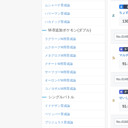
ムシャーナ育成論
ちょ
ハリーマン育成論
13
ハカドッグ育成論
M-B追加ポケモン(ダブル)
No.014
ラグラージW用育成論
ムクホークW用育成論
マル
メタグロスW用育成論
91
-
クチートW用育成論
サーフゴーW用育成論
No.014
オーロンゲW用育成論
コノヨザルW用育成論
シングルバトル
せい
ドドゲザン育成論
91
-
ペリッパー育成論
No.016
ブリジュラス育成論