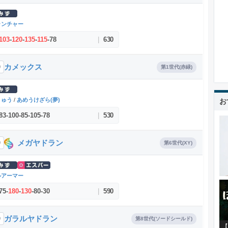
ランチャー
103
-
120
-
135
-
115
-
78
|
630
カメックス
9
第1世代(赤緑)
りゅう
/
あめうけざら(夢)
お
83
-
100
-
85
-
105
-
78
|
530
メガヤドラン
0
第6世代(XY)
ルアーマー
75
-
180
-
130
-
80
-
30
|
590
ガラルヤドラン
0
第8世代(ソードシールド)
【