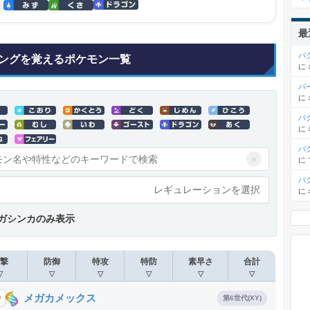
最
バ
ングを覚えるポケモン一覧
に
パ
に
バ
に
バ
×
に
バ
レギュレーションを選択
に
ガシンカのみ表示
撃
防御
特攻
特防
素早さ
合計
▽
▽
▽
▽
▽
▽
メガカメックス
9
第6世代(XY)