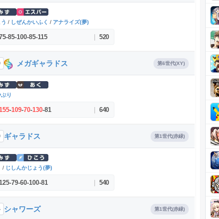
こう
/
しぜんかいふく
/
アナライズ(夢)
75
-
85
-
100
-
85
-
115
|
520
メガギャラドス
0
第6世代(XY)
やぶり
155
-
109
-
70
-
130
-
81
|
640
ギャラドス
0
第1世代(赤緑)
く
/
じしんかじょう(夢)
125
-
79
-
60
-
100
-
81
|
540
シャワーズ
4
第1世代(赤緑)