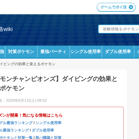
ゲームでポイ活
iki
強
対策ポケモン
最強パーティ
シングル使用率
ダブル使用率
イビングの効果と覚えるポケモン
モンチャンピオンズ】ダイビングの効果と
ポケモン
：2026年8月1日(土) 08:02
ズンが開幕！気になる情報はこちら
グル最強ランキング
/
シングル使用率
ル最強ランキング
/
ダブル使用率
ポケモンと対策一覧
/
雨パ構築と対策