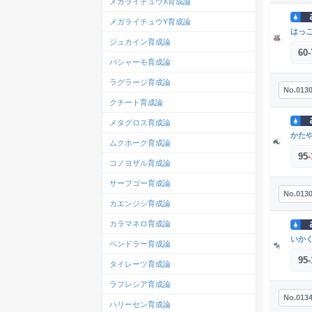
メガライチュウX育成論
メガライチュウY育成論
はっ
ジュカイン育成論
60
-
バシャーモ育成論
ラグラージ育成論
No.013
クチート育成論
メタグロス育成論
かた
ムクホーク育成論
95
-
コノヨザル育成論
サーフゴー育成論
No.013
カエンジシ育成論
カラマネロ育成論
いか
ペンドラー育成論
95
-
タイレーツ育成論
ラフレシア育成論
No.013
ハリーセン育成論