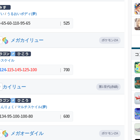
すい
/
うるおいボディ(夢)
0
-
65
-
60
-
110
-
95
-
65
|
525
メガカイリュー
9
ポケモンZA
コ
チスケイル
124
-
115
-
145
-
125
-
100
|
700
カイリュー
9
第1世代(赤緑)
しんりょく
/
マルチスケイル(夢)
134
-
95
-
100
-
100
-
80
|
600
メガオーダイル
0
ポケモンZA