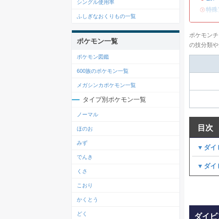
シングル使用率
・
特殊
ふしぎなおくりもの一覧
ポケモンチ
ポケモン一覧
の技分類や
ポケモン図鑑
600族のポケモン一覧
メガシンカポケモン一覧
タイプ別ポケモン一覧
ノーマル
目次
ほのお
みず
▼ダイ
でんき
▼ダイ
くさ
こおり
かくとう
どく
ダイビ