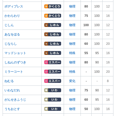
ボディプレス
物理
80
100
12
かわらわり
物理
75
100
16
じしん
物理
100
100
12
あなをほる
物理
80
100
12
じならし
物理
60
100
20
マッドショット
特殊
55
95
16
しねんのずつき
物理
80
90
16
ミラーコート
特殊
-
100
20
ねむる
変化
-
-
8
いわなだれ
物理
75
90
12
がんせきふうじ
物理
60
95
16
うちおとす
物理
50
100
16