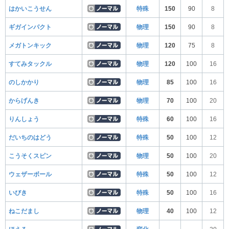
はかいこうせん
特殊
150
90
8
ギガインパクト
物理
150
90
8
メガトンキック
物理
120
75
8
すてみタックル
物理
120
100
16
のしかかり
物理
85
100
16
からげんき
物理
70
100
20
りんしょう
特殊
60
100
16
だいちのはどう
特殊
50
100
12
こうそくスピン
物理
50
100
20
ウェザーボール
特殊
50
100
12
いびき
特殊
50
100
16
ねこだまし
物理
40
100
12