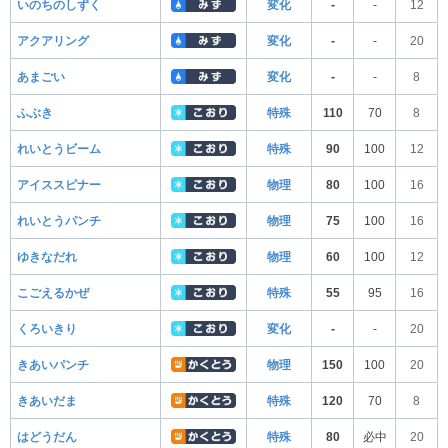
いのちのしずく
変化
-
-
12
アクアリング
変化
-
-
20
あまごい
変化
-
-
8
ふぶき
特殊
110
70
8
れいとうビーム
特殊
90
100
12
アイススピナー
物理
80
100
16
れいとうパンチ
物理
75
100
16
ゆきなだれ
物理
60
100
12
こごえるかぜ
特殊
55
95
16
くろいきり
変化
-
-
20
きあいパンチ
物理
150
100
20
きあいだま
特殊
120
70
8
はどうだん
特殊
80
必中
20