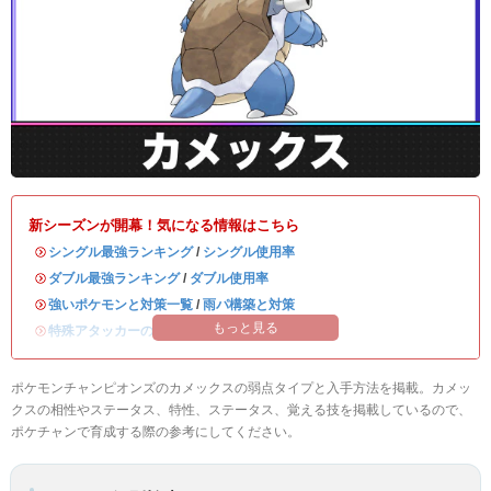
新シーズンが開幕！気になる情報はこちら
・
シングル最強ランキング
/
シングル使用率
・
ダブル最強ランキング
/
ダブル使用率
・
強いポケモンと対策一覧
/
雨パ構築と対策
もっと見る
・
特殊アタッカーのおすすめランキング
ポケモンチャンピオンズのカメックスの弱点タイプと入手方法を掲載。カメッ
クスの相性やステータス、特性、ステータス、覚える技を掲載しているので、
ポケチャンで育成する際の参考にしてください。