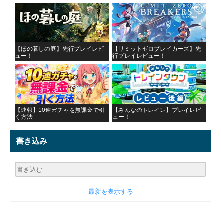
【ほの暮しの庭】先行プレイレビ
【リミットゼロブレイカーズ】先
ュー！
行プレイレビュー！
【速報】10連ガチャを無課金で引
【みんなのトレイン】プレイレビ
く方法
ュー！
書き込み
最新を表示する