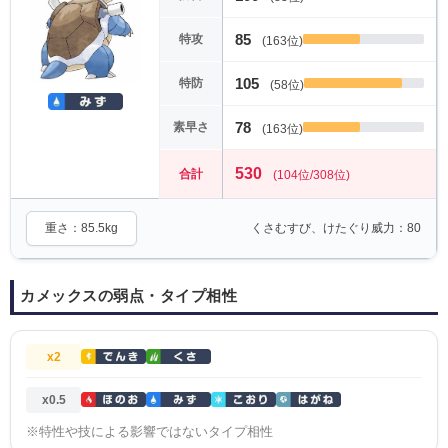
85
特攻
(163位)
105
特防
(58位)
78
素早さ
(163位)
530
合計
(104位/308位)
重さ：85.5kg
くさむすび、けたぐり威力：80
カメックスの弱点・タイプ相性
x2
x0.5
※特性や技による影響ではないタイプ相性