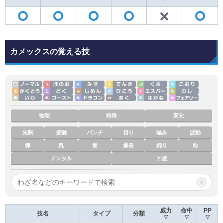
✕
◯
◯
◯
◯
カメックスの覚える技
物理
特殊
変化
先制
接触
パンチ
切り
噛み
波動
弾
風
音
爆発
踊り
粉
メンタル
回復
×
威力
命中
PP
技名
タイプ
分類
▽
▽
▽