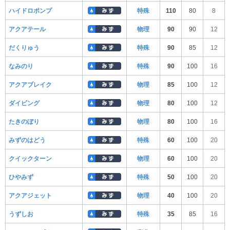
ハイドロポンプ
特殊
110
80
8
アクアテール
物理
90
90
12
だくりゅう
特殊
90
85
12
なみのり
特殊
90
100
16
アクアブレイク
物理
85
100
12
ダイビング
物理
80
100
12
たきのぼり
物理
80
100
16
みずのはどう
特殊
60
100
20
クイックターン
物理
60
100
20
ひやみず
特殊
50
100
20
アクアジェット
物理
40
100
20
うずしお
特殊
35
85
16