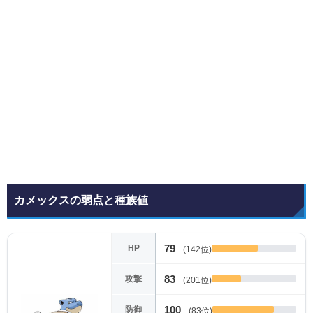
カメックスの弱点と種族値
79
HP
(142位)
83
攻撃
(201位)
100
防御
(83位)