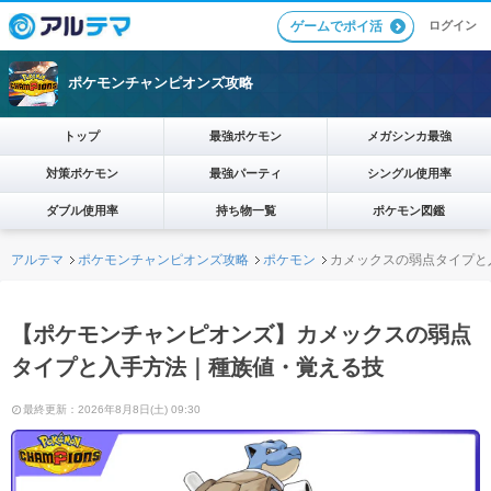
ログイン
ゲームでポイ活
ポケモンチャンピオンズ攻略
トップ
最強ポケモン
メガシンカ最強
対策ポケモン
最強パーティ
シングル使用率
ダブル使用率
持ち物一覧
ポケモン図鑑
アルテマ
ポケモンチャンピオンズ攻略
ポケモン
カメックスの弱点タイプと
【ポケモンチャンピオンズ】カメックスの弱点
タイプと入手方法｜種族値・覚える技
最終更新：2026年8月8日(土) 09:30