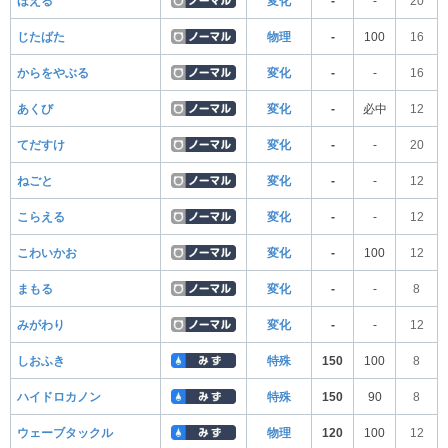
ほえる
変化
-
-
20
じたばた
物理
-
100
16
からをやぶる
変化
-
-
16
あくび
変化
-
必中
12
てだすけ
変化
-
-
20
ねごと
変化
-
-
12
こらえる
変化
-
-
12
こわいかお
変化
-
100
12
まもる
変化
-
-
8
みがわり
変化
-
-
12
しおふき
特殊
150
100
8
ハイドロカノン
特殊
150
90
8
ウェーブタックル
物理
120
100
12