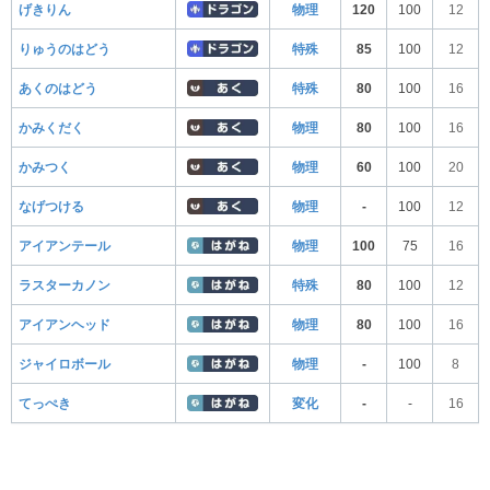
げきりん
物理
120
100
12
りゅうのはどう
特殊
85
100
12
あくのはどう
特殊
80
100
16
かみくだく
物理
80
100
16
かみつく
物理
60
100
20
なげつける
物理
-
100
12
アイアンテール
物理
100
75
16
ラスターカノン
特殊
80
100
12
アイアンヘッド
物理
80
100
16
ジャイロボール
物理
-
100
8
てっぺき
変化
-
-
16