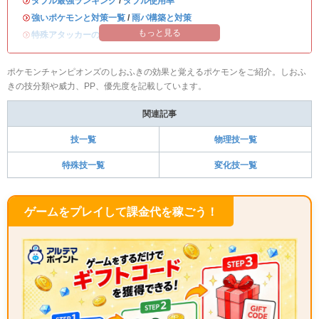
・
ダブル最強ランキング
/
ダブル使用率
・
強いポケモンと対策一覧
/
雨パ構築と対策
もっと見る
・
特殊アタッカーのおすすめランキング
ポケモンチャンピオンズのしおふきの効果と覚えるポケモンをご紹介。しおふ
きの技分類や威力、PP、優先度を記載しています。
関連記事
技一覧
物理技一覧
特殊技一覧
変化技一覧
ゲームをプレイして課金代を稼ごう！