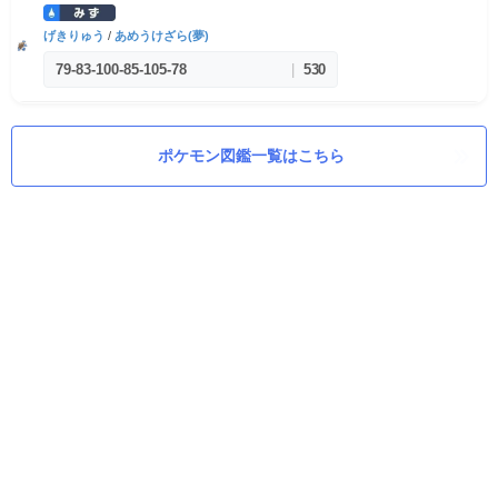
げきりゅう
/
あめうけざら(夢)
79
-
83
-
100
-
85
-
105
-
78
|
530
ポケモン図鑑一覧はこちら