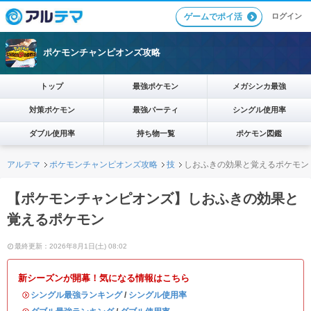
ログイン
ゲームでポイ活
ポケモンチャンピオンズ攻略
トップ
最強ポケモン
メガシンカ最強
対策ポケモン
最強パーティ
シングル使用率
ダブル使用率
持ち物一覧
ポケモン図鑑
アルテマ
ポケモンチャンピオンズ攻略
技
しおふきの効果と覚えるポケモン
【ポケモンチャンピオンズ】しおふきの効果と
覚えるポケモン
最終更新：2026年8月1日(土) 08:02
新シーズンが開幕！気になる情報はこちら
・
シングル最強ランキング
/
シングル使用率