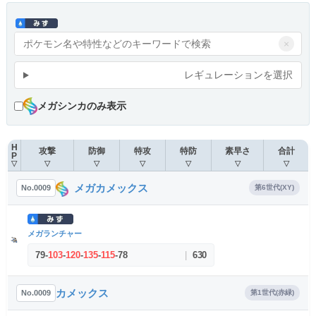
×
レギュレーションを選択
メガシンカのみ表示
H
攻撃
防御
特攻
特防
素早さ
合計
P
▽
▽
▽
▽
▽
▽
▽
メガカメックス
No.0009
第6世代(XY)
メガランチャー
79
-
103
-
120
-
135
-
115
-
78
|
630
カメックス
No.0009
第1世代(赤緑)