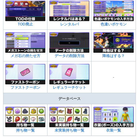
TOD廃止
レンタルパ
色違いポケモン
メガ石の持たせ方
データの削除方法
降格はする？
-
ファストクーポン
レギュラーチケット
データベース
持ち物一覧
未実装持ち物一覧
衣装一覧