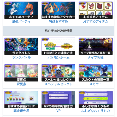
最強パーティ
特殊おすすめ
おすすめアイテム
初心者向け攻略情報
ランクバトル
ポケモンホーム
タイプ相性
変更点
スペシャルセレクト
スカウト
課金優先度
VP
ふしぎなおくりもの