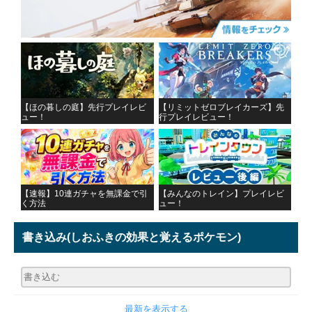
【ほの暮しの庭】先行プレイレビ
【リミットゼロブレイカーズ】先
ュー！
行プレイレビュー！
【速報】10連ガチャを無課金で引
【みんなのトレイン】プレイレビ
く方法
ュー！
書き込み
(しおふきの効果と覚えるポケモン)
最新を表示する