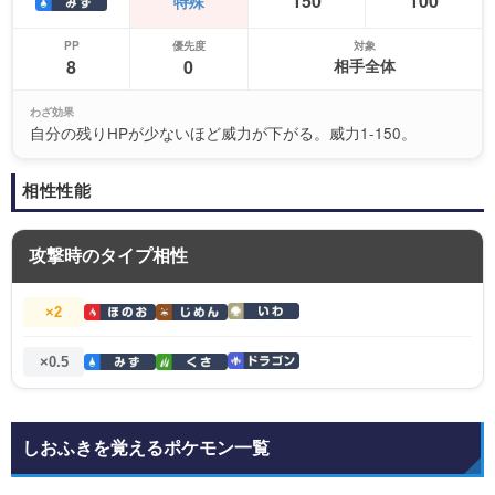
150
100
特殊
PP
優先度
対象
8
0
相手全体
わざ効果
自分の残りHPが少ないほど威力が下がる。威力1-150。
相性性能
攻撃時のタイプ相性
×2
×0.5
しおふきを覚えるポケモン一覧