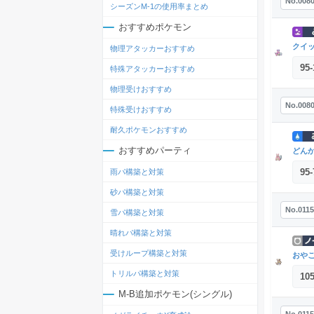
No.008
シーズンM-1の使用率まとめ
おすすめポケモン
クイ
物理アタッカーおすすめ
95
-
特殊アタッカーおすすめ
物理受けおすすめ
No.008
特殊受けおすすめ
耐久ポケモンおすすめ
おすすめパーティ
どん
95
-
雨パ構築と対策
砂パ構築と対策
No.0115
雪パ構築と対策
晴れパ構築と対策
受けループ構築と対策
おや
トリルパ構築と対策
10
M-B追加ポケモン(シングル)