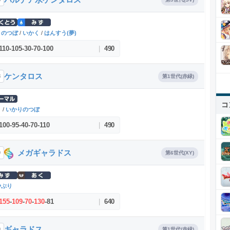
りのつぼ
/
いかく
/
はんすう(夢)
110
-
105
-
30
-
70
-
100
|
490
ケンタロス
8
第1世代(赤緑)
コ
く
/
いかりのつぼ
100
-
95
-
40
-
70
-
110
|
490
メガギャラドス
0
第6世代(XY)
やぶり
155
-
109
-
70
-
130
-
81
|
640
ギャラドス
0
第1世代(赤緑)