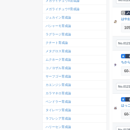
No.0115
メガライチュウX育成論
メガライチュウY育成論
ジュカイン育成論
はや
バシャーモ育成論
10
ラグラージ育成論
クチート育成論
No.012
メタグロス育成論
ムクホーク育成論
ちか
コノヨザル育成論
60
-
サーフゴー育成論
カエンジシ育成論
No.012
カラマネロ育成論
ペンドラー育成論
はっ
タイレーツ育成論
60
-
ラフレシア育成論
ハリーセン育成論
No.012