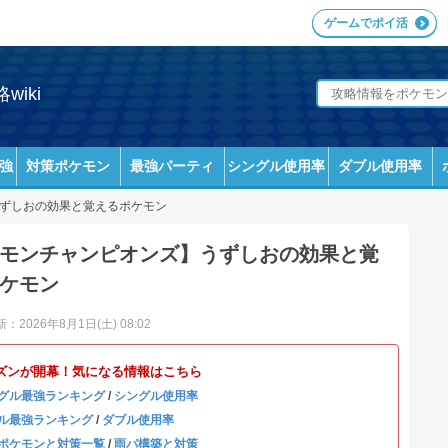
ゲームでポイ活
iki
強
対策ポケモン
最強パーティ
シングル使用率
ダブル使用率
ずしおの効果と覚えるポケモン
モンチャンピオンズ】うずしおの効果と覚
ケモン
：2026年8月1日(土) 08:02
ズンが開幕！気になる情報はこちら
グル最強ランキング
/
シングル使用率
ル最強ランキング
/
ダブル使用率
ポケモンと対策一覧
/
雨パ構築と対策