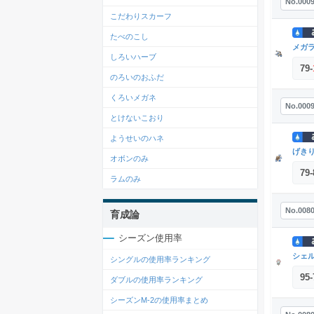
No.000
こだわりスカーフ
たべのこし
メガ
しろいハーブ
79
-
のろいのおふだ
くろいメガネ
No.000
とけないこおり
ようせいのハネ
げき
オボンのみ
79
-
ラムのみ
No.008
育成論
シーズン使用率
シェ
シングルの使用率ランキング
95
-
ダブルの使用率ランキング
シーズンM-2の使用率まとめ