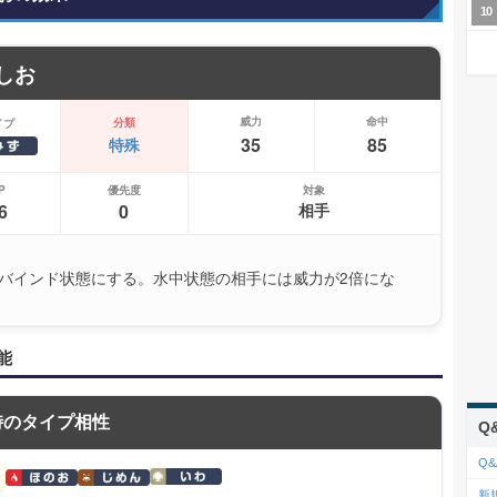
しお
威力
命中
分類
イプ
35
85
特殊
P
優先度
対象
6
0
相手
バインド状態にする。水中状態の相手には威力が2倍にな
能
時のタイプ相性
Q
Q&
新