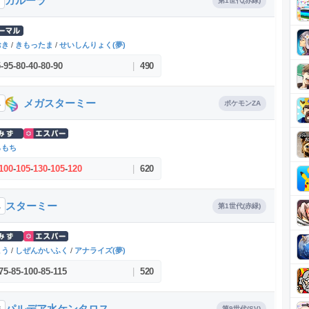
ガルーラ
第1世代(赤緑)
おき
/
きもったま
/
せいしんりょく(夢)
5
-
95
-
80
-
40
-
80
-
90
|
490
メガスターミー
1
ポケモンZA
らもち
100
-
105
-
130
-
105
-
120
|
620
スターミー
1
第1世代(赤緑)
こう
/
しぜんかいふく
/
アナライズ(夢)
75
-
85
-
100
-
85
-
115
|
520
パルデア水ケンタロス
8
第9世代(SV)