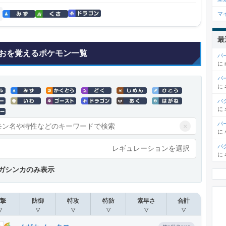
マ
最
おを覚えるポケモン一覧
パ
に
パ
に
バ
に
パ
×
に
バ
レギュレーションを選択
に
ガシンカのみ表示
撃
防御
特攻
特防
素早さ
合計
▽
▽
▽
▽
▽
▽