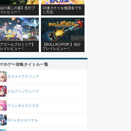
ほの暮しの庭】先行プ
10連ガチャを無課金で引
イレビュー！
く方法
アズールプロミリア】
【BULLACATOR 】先行
レイレビュー！
プレイレビュー！
マホゲー攻略タイトル一覧
サファイアスフィア
ドルフィンウェーブ
ファンキルスリスタ
Gジェネエターナル