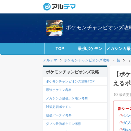
ポケモンチャンピオンズ攻略w
TOP
最強ポケモン
メガシンカ最
アルテマ
ポケモンチャンピオンズ攻略
技
う
ポケモンチャンピオンズ攻略
【ポケ
ポケモンチャンピオンズ攻略TOP
えるポ
最強ポケモン考察
最終更新
メガシンカ最強ポケモン考察
対策必須ポケモン
新シー
最強パーティ考察
・
シン
・
ダブ
ダブル最強ポケモン考察
・
強い