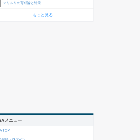
マリルリの育成論と対策
もっと見る
&Aメニュー
A TOP
規登録・ログイン