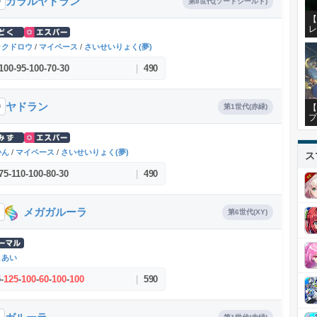
ガラルヤドラン
0
第8世代(ソードシールド)
【
レ
ックドロウ
/
マイペース
/
さいせいりょく(夢)
100
-
95
-
100
-
70
-
30
|
490
ヤドラン
0
第1世代(赤緑)
【
プ
かん
/
マイペース
/
さいせいりょく(夢)
ス
75
-
110
-
100
-
80
-
30
|
490
メガガルーラ
第6世代(XY)
こあい
5
-
125
-
100
-
60
-
100
-
100
|
590