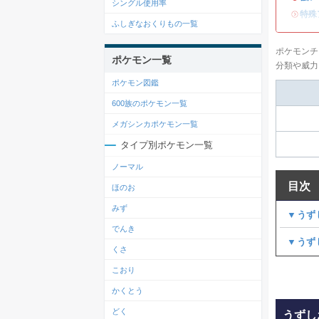
シングル使用率
・
特殊
ふしぎなおくりもの一覧
ポケモンチ
ポケモン一覧
分類や威力
ポケモン図鑑
600族のポケモン一覧
メガシンカポケモン一覧
タイプ別ポケモン一覧
ノーマル
目次
ほのお
みず
▼うず
でんき
▼うず
くさ
こおり
かくとう
どく
うずし