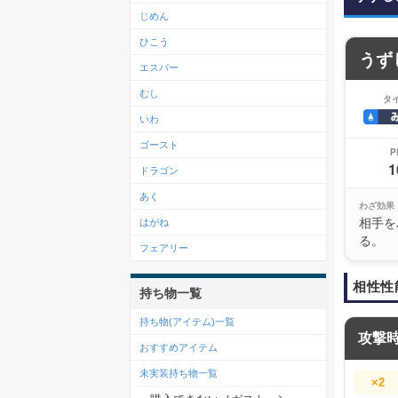
じめん
ひこう
うず
エスパー
むし
タ
いわ
ゴースト
P
1
ドラゴン
あく
わざ効果
相手を
はがね
る。
フェアリー
相性性
持ち物一覧
持ち物(アイテム)一覧
攻撃
おすすめアイテム
未実装持ち物一覧
×2