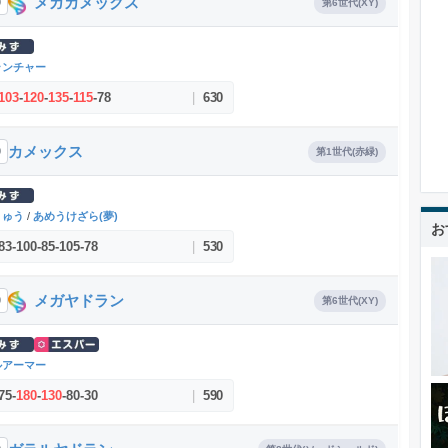
メガカメックス
9
第6世代(XY)
ランチャー
103
-
120
-
135
-
115
-
78
|
630
カメックス
9
第1世代(赤緑)
りゅう
/
あめうけざら(夢)
お
83
-
100
-
85
-
105
-
78
|
530
メガヤドラン
0
第6世代(XY)
ルアーマー
75
-
180
-
130
-
80
-
30
|
590