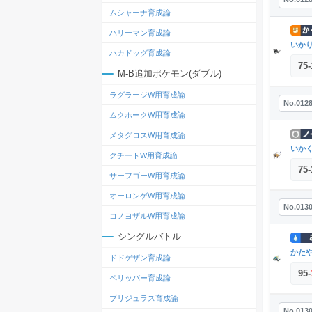
ムシャーナ育成論
ハリーマン育成論
いか
ハカドッグ育成論
75
-
M-B追加ポケモン(ダブル)
ラグラージW用育成論
No.012
ムクホークW用育成論
メタグロスW用育成論
いか
クチートW用育成論
75
-
サーフゴーW用育成論
オーロンゲW用育成論
No.013
コノヨザルW用育成論
シングルバトル
かた
ドドゲザン育成論
95
-
ペリッパー育成論
ブリジュラス育成論
No.013