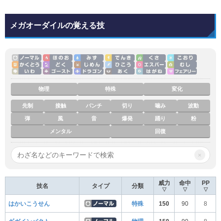
メガオーダイルの覚える技
物理
特殊
変化
先制
接触
パンチ
切り
噛み
波動
弾
風
音
爆発
踊り
粉
メンタル
回復
×
威力
命中
PP
技名
タイプ
分類
▽
▽
▽
はかいこうせん
特殊
150
90
8