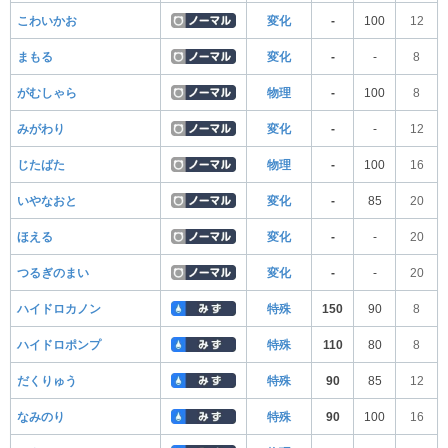
こわいかお
変化
-
100
12
まもる
変化
-
-
8
がむしゃら
物理
-
100
8
みがわり
変化
-
-
12
じたばた
物理
-
100
16
いやなおと
変化
-
85
20
ほえる
変化
-
-
20
つるぎのまい
変化
-
-
20
ハイドロカノン
特殊
150
90
8
ハイドロポンプ
特殊
110
80
8
だくりゅう
特殊
90
85
12
なみのり
特殊
90
100
16