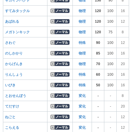
ギガインパクト
物理
150
90
8
すてみタックル
物理
120
100
16
あばれる
物理
120
100
12
メガトンキック
物理
120
75
8
さわぐ
特殊
90
100
12
のしかかり
物理
85
100
16
からげんき
物理
70
100
20
りんしょう
特殊
60
100
16
いびき
特殊
50
100
16
とおせんぼう
変化
-
-
8
てだすけ
変化
-
-
20
ねごと
変化
-
-
12
こらえる
変化
-
-
12