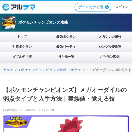
ログイン
ゲームでポイ活
ポケモンチャンピオンズ攻略
トップ
最強ポケモン
メガシンカ最強
対策ポケモン
最強パーティ
シングル使用率
ダブル使用率
持ち物一覧
ポケモン図鑑
アルテマ
ポケモンチャンピオンズ攻略
ポケモン
メガオーダイルの弱点タイ
【ポケモンチャンピオンズ】メガオーダイルの
弱点タイプと入手方法｜種族値・覚える技
最終更新：2026年8月8日(土) 09:30