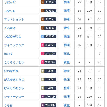
じだんだ
物理
75
100
12
じならし
物理
60
100
20
マッドショット
特殊
55
95
16
どろかけ
特殊
20
100
12
つばめがえし
物理
60
必中
20
サイコファング
物理
85
100
12
ねむる
変化
-
-
8
こうそくいどう
変化
-
-
20
いわなだれ
物理
75
90
12
がんせきふうじ
物理
60
95
16
げんしのちから
特殊
60
100
8
シャドークロー
物理
70
100
16
うらみ
変化
-
100
12