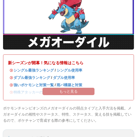
新シーズンが開幕！気になる情報はこちら
・
シングル最強ランキング
/
シングル使用率
・
ダブル最強ランキング
/
ダブル使用率
・
強いポケモンと対策一覧
/
雨パ構築と対策
もっと見る
・
特殊アタッカーのおすすめランキング
ポケモンチャンピオンズのメガオーダイルの弱点タイプと入手方法を掲載。メ
ガオーダイルの相性やステータス、特性、ステータス、覚える技を掲載してい
るので、ポケチャンで育成する際の参考にしてください。