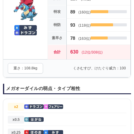
89
特攻
(160位)
93
特防
(118位)
78
素早さ
(163位)
630
合計
(12位/308位)
重さ：108.8kg
くさむすび、けたぐり威力：100
メガオーダイルの弱点・タイプ相性
x2
x0.5
x0.25