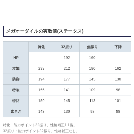
メガオーダイルの実数値(ステータス)
特化
32振り
無振り
下降
HP
-
192
160
-
攻撃
233
212
180
162
防御
194
177
145
130
特攻
155
141
109
98
特防
159
145
113
101
素早さ
143
130
98
88
特化：能力ポイント32振り、性格補正1.1倍。
32振り：能力ポイント32振り、性格補正なし。