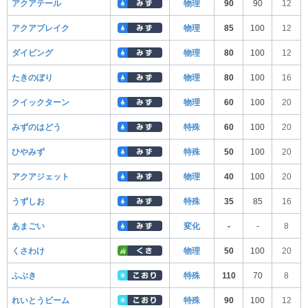
アクアテール
物理
90
90
12
アクアブレイク
物理
85
100
12
ダイビング
物理
80
100
12
たきのぼり
物理
80
100
16
クイックターン
物理
60
100
20
みずのはどう
特殊
60
100
20
ひやみず
特殊
50
100
20
アクアジェット
物理
40
100
20
うずしお
特殊
35
85
16
あまごい
変化
-
-
8
くさわけ
物理
50
100
20
ふぶき
特殊
110
70
8
れいとうビーム
特殊
90
100
12