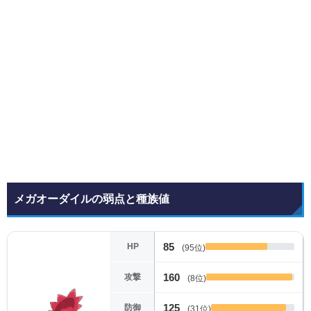
メガオーダイルの弱点と種族値
85
HP
(95位)
160
攻撃
(8位)
125
防御
(31位)