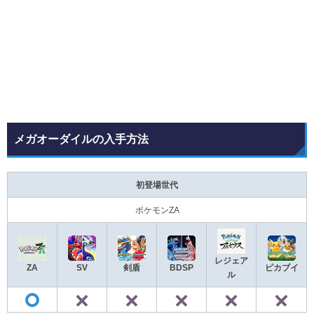
メガオーダイルの入手方法
初登場世代
ポケモンZA
レジェア
ZA
SV
剣盾
BDSP
ピカブイ
ル
✕
✕
✕
✕
◯