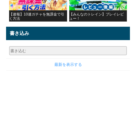
【速報】10連ガチャを無課金で引
【みんなのトレイン】プレイレビ
く方法
ュー！
書き込み
最新を表示する