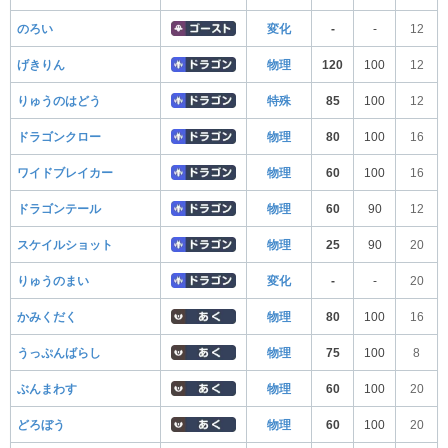
のろい
変化
-
-
12
げきりん
物理
120
100
12
りゅうのはどう
特殊
85
100
12
ドラゴンクロー
物理
80
100
16
ワイドブレイカー
物理
60
100
16
ドラゴンテール
物理
60
90
12
スケイルショット
物理
25
90
20
りゅうのまい
変化
-
-
20
かみくだく
物理
80
100
16
うっぷんばらし
物理
75
100
8
ぶんまわす
物理
60
100
20
どろぼう
物理
60
100
20