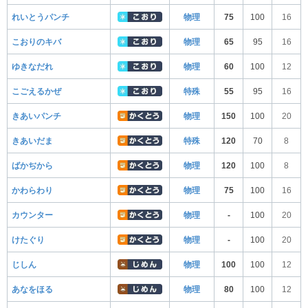
れいとうパンチ
物理
75
100
16
こおりのキバ
物理
65
95
16
ゆきなだれ
物理
60
100
12
こごえるかぜ
特殊
55
95
16
きあいパンチ
物理
150
100
20
きあいだま
特殊
120
70
8
ばかぢから
物理
120
100
8
かわらわり
物理
75
100
16
カウンター
物理
-
100
20
けたぐり
物理
-
100
20
じしん
物理
100
100
12
あなをほる
物理
80
100
12