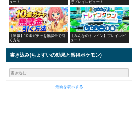
ュー！
行プレイレビュー！
【速報】10連ガチャを無課金で引
【みんなのトレイン】プレイレビ
く方法
ュー！
書き込み
(ちょすいの効果と習得ポケモン)
最新を表示する