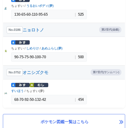
ちょすい /
うるおいボディ(夢)
130
-
65
-
60
-
110
-
95
-
65
|
525
ニョロトノ
No.0186
第2世代(金銀)
ちょすい /
しめりけ
/
あめふらし(夢)
90
-
75
-
75
-
90
-
100
-
70
|
500
オニシズクモ
No.0752
第7世代(サンムーン)
すいほう
/ ちょすい(夢)
68
-
70
-
92
-
50
-
132
-
42
|
454
ポケモン図鑑一覧はこちら