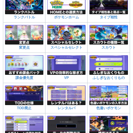
ランクバトル
ポケモンホーム
タイプ相性
変更点
スペシャルセレクト
スカウト
課金優先度
VP
ふしぎなおくりもの
TOD廃止
レンタルパ
色違いポケモン