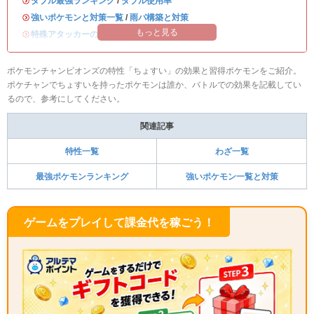
・
ダブル最強ランキング
/
ダブル使用率
・
強いポケモンと対策一覧
/
雨パ構築と対策
もっと見る
・
特殊アタッカーのおすすめランキング
ポケモンチャンピオンズの特性「ちょすい」の効果と習得ポケモンをご紹介。
ポケチャンでちょすいを持ったポケモンは誰か、バトルでの効果を記載してい
るので、参考にしてください。
関連記事
特性一覧
わざ一覧
最強ポケモンランキング
強いポケモン一覧と対策
ゲームをプレイして課金代を稼ごう！