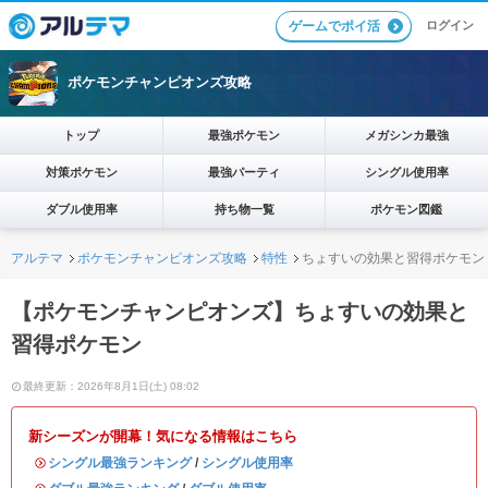
ログイン
ゲームでポイ活
ポケモンチャンピオンズ攻略
トップ
最強ポケモン
メガシンカ最強
対策ポケモン
最強パーティ
シングル使用率
ダブル使用率
持ち物一覧
ポケモン図鑑
アルテマ
ポケモンチャンピオンズ攻略
特性
ちょすいの効果と習得ポケモン
【ポケモンチャンピオンズ】ちょすいの効果と
習得ポケモン
最終更新：2026年8月1日(土) 08:02
新シーズンが開幕！気になる情報はこちら
・
シングル最強ランキング
/
シングル使用率