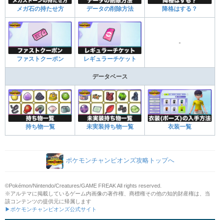
メガ石の持たせ方
データの削除方法
降格はする？
-
ファストクーポン
レギュラーチケット
データベース
持ち物一覧
未実装持ち物一覧
衣装一覧
ポケモンチャンピオンズ攻略トップへ
©Pokémon/Nintendo/Creatures/GAME FREAK All rights reserved.
※アルテマに掲載しているゲーム内画像の著作権、商標権その他の知的財産権は、当
該コンテンツの提供元に帰属します
▶ポケモンチャンピオンズ公式サイト