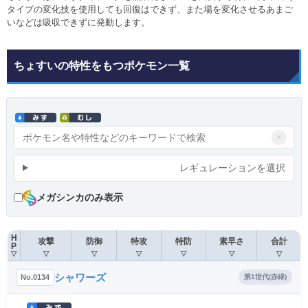
タイプの変化技を使用しても回復はできず、また場を変化させるあまご
いなどは吸収できずに発動します。
ちょすいの特性をもつポケモン一覧
×
レギュレーションを選択
メガシンカのみ表示
H
攻撃
防御
特攻
特防
素早さ
合計
P
▽
▽
▽
▽
▽
▽
▽
シャワーズ
No.0134
第1世代(赤緑)