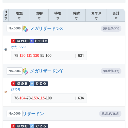
H
攻撃
防御
特攻
特防
素早さ
合計
P
▽
▽
▽
▽
▽
▽
▽
メガリザードンX
No.0006
第6世代(XY)
かたいツメ
78
-
130
-
111
-
130
-
85
-
100
|
634
メガリザードンY
No.0006
第6世代(XY)
ひでり
78
-
104
-
78
-
159
-
115
-
100
|
634
リザードン
No.0006
第1世代(赤緑)