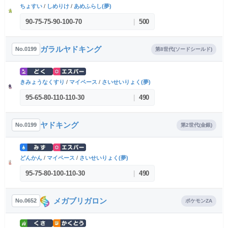
ちょすい
/
しめりけ
/
あめふらし(夢)
90
-
75
-
75
-
90
-
100
-
70
|
500
ガラルヤドキング
No.0199
第8世代(ソードシールド)
きみょうなくすり
/
マイペース
/
さいせいりょく(夢)
95
-
65
-
80
-
110
-
110
-
30
|
490
ヤドキング
No.0199
第2世代(金銀)
どんかん
/
マイペース
/
さいせいりょく(夢)
95
-
75
-
80
-
100
-
110
-
30
|
490
メガブリガロン
No.0652
ポケモンZA