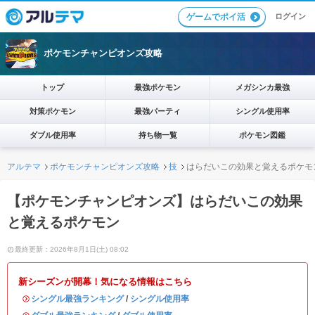
ログイン
ゲームでポイ活
ポケモンチャンピオンズ攻略
トップ
最強ポケモン
メガシンカ最強
対策ポケモン
最強パーティ
シングル使用率
ダブル使用率
持ち物一覧
ポケモン図鑑
アルテマ
ポケモンチャンピオンズ攻略
技
はらだいこの効果と覚えるポケモ
【ポケモンチャンピオンズ】はらだいこの効果
と覚えるポケモン
最終更新：2026年8月1日(土) 08:02
新シーズンが開幕！気になる情報はこちら
・
シングル最強ランキング
/
シングル使用率