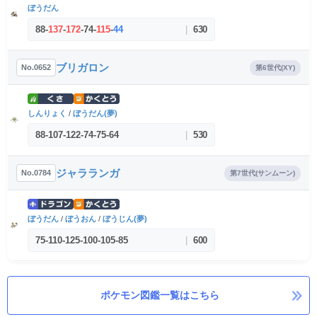
ぼうだん
88
-
137
-
172
-
74
-
115
-
44
|
630
ブリガロン
No.0652
第6世代(XY)
しんりょく
/
ぼうだん(夢)
88
-
107
-
122
-
74
-
75
-
64
|
530
ジャラランガ
No.0784
第7世代(サンムーン)
ぼうだん
/
ぼうおん
/
ぼうじん(夢)
75
-
110
-
125
-
100
-
105
-
85
|
600
ポケモン図鑑一覧はこちら