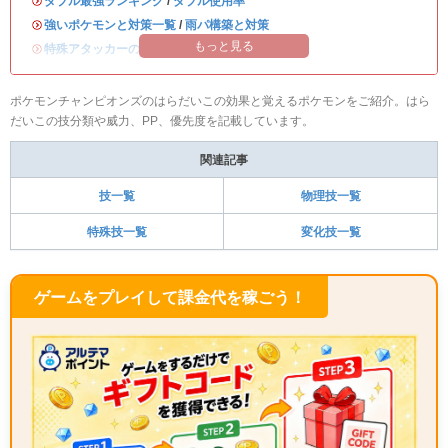
・
ダブル最強ランキング
/
ダブル使用率
・
強いポケモンと対策一覧
/
雨パ構築と対策
もっと見る
・
特殊アタッカーのおすすめランキング
ポケモンチャンピオンズのはらだいこの効果と覚えるポケモンをご紹介。はら
だいこの技分類や威力、PP、優先度を記載しています。
関連記事
技一覧
物理技一覧
特殊技一覧
変化技一覧
ゲームをプレイして課金代を稼ごう！