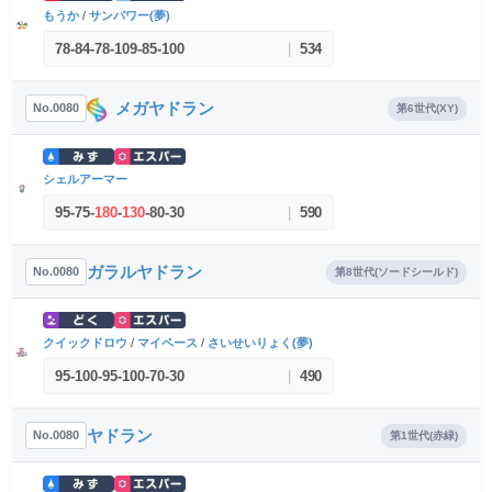
もうか
/
サンパワー(夢)
78
-
84
-
78
-
109
-
85
-
100
|
534
メガヤドラン
No.0080
第6世代(XY)
シェルアーマー
95
-
75
-
180
-
130
-
80
-
30
|
590
ガラルヤドラン
No.0080
第8世代(ソードシールド)
クイックドロウ
/
マイペース
/
さいせいりょく(夢)
95
-
100
-
95
-
100
-
70
-
30
|
490
ヤドラン
No.0080
第1世代(赤緑)