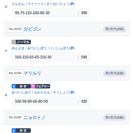
どんかん
/
マイペース
/
さいせいりょく(夢)
95
-
75
-
110
-
100
-
80
-
30
|
490
カビゴン
No.0143
第1世代(赤緑)
めんえき
/
あついしぼう
/
くいしんぼう(夢)
160
-
110
-
65
-
65
-
110
-
30
|
540
マリルリ
No.0184
第2世代(金銀)
あついしぼう
/
ちからもち
/
そうしょく(夢)
100
-
50
-
80
-
60
-
80
-
50
|
420
ニョロトノ
No.0186
第2世代(金銀)