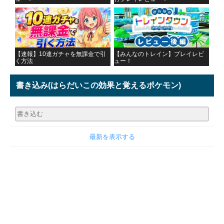
【速報】10連ガチャを無課金で引
【みんなのトレイン】プレイレビ
く方法
ュー！
書き込み
(はらだいこの効果と覚えるポケモン)
最新を表示する