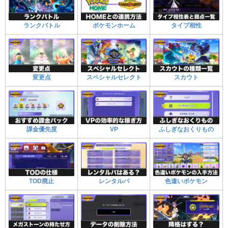
ランクバトル
ポケモンホーム
タイプ相性
変更点
スペシャルセレクト
スカウト
課金優先度
VP
ふしぎなおくりもの
TOD廃止
レンタルパ
色違いポケモン