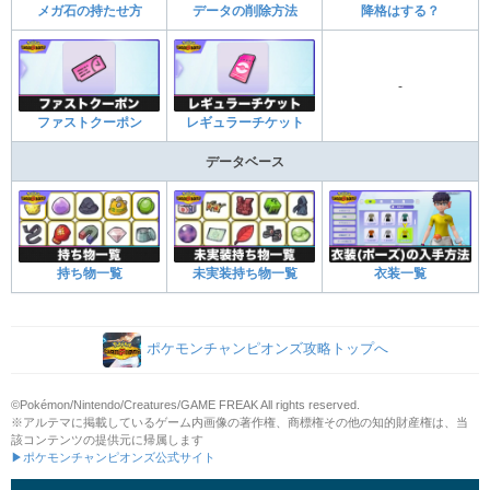
メガ石の持たせ方
データの削除方法
降格はする？
-
ファストクーポン
レギュラーチケット
データベース
持ち物一覧
未実装持ち物一覧
衣装一覧
ポケモンチャンピオンズ攻略トップへ
©Pokémon/Nintendo/Creatures/GAME FREAK All rights reserved.
※アルテマに掲載しているゲーム内画像の著作権、商標権その他の知的財産権は、当
該コンテンツの提供元に帰属します
▶ポケモンチャンピオンズ公式サイト