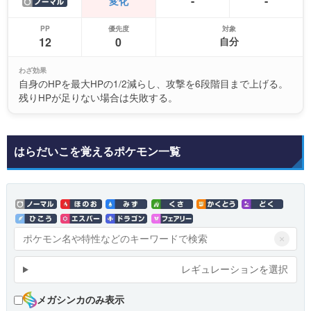
-
-
変化
PP
優先度
対象
12
0
自分
わざ効果
自身のHPを最大HPの1/2減らし、攻撃を6段階目まで上げる。
残りHPが足りない場合は失敗する。
はらだいこを覚えるポケモン一覧
×
レギュレーションを選択
メガシンカのみ表示