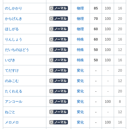
のしかかり
物理
85
100
16
からげんき
物理
70
100
20
ほしがる
物理
60
100
20
りんしょう
特殊
60
100
16
だいちのはどう
特殊
50
100
12
いびき
特殊
50
100
16
てだすけ
変化
-
-
20
のみこむ
変化
-
-
12
たくわえる
変化
-
-
20
アンコール
変化
-
100
8
ねごと
変化
-
-
12
メロメロ
変化
-
100
16