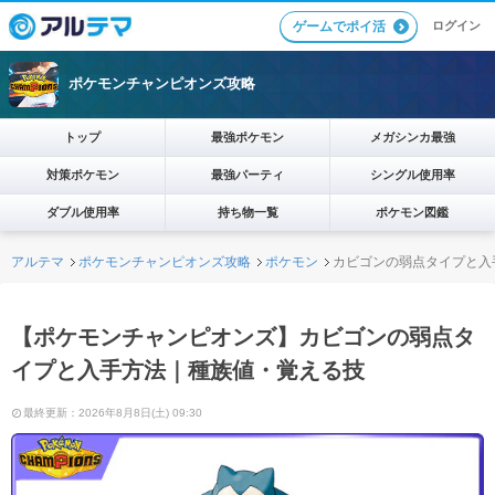
ログイン
ゲームでポイ活
ポケモンチャンピオンズ攻略
トップ
最強ポケモン
メガシンカ最強
対策ポケモン
最強パーティ
シングル使用率
ダブル使用率
持ち物一覧
ポケモン図鑑
アルテマ
ポケモンチャンピオンズ攻略
ポケモン
カビゴンの弱点タイプと入
【ポケモンチャンピオンズ】カビゴンの弱点タ
イプと入手方法｜種族値・覚える技
最終更新：2026年8月8日(土) 09:30