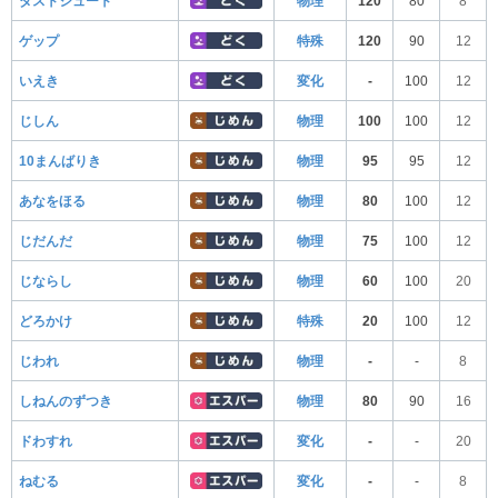
ダストシュート
物理
120
80
8
ゲップ
特殊
120
90
12
いえき
変化
-
100
12
じしん
物理
100
100
12
10まんばりき
物理
95
95
12
あなをほる
物理
80
100
12
じだんだ
物理
75
100
12
じならし
物理
60
100
20
どろかけ
特殊
20
100
12
じわれ
物理
-
-
8
しねんのずつき
物理
80
90
16
ドわすれ
変化
-
-
20
ねむる
変化
-
-
8