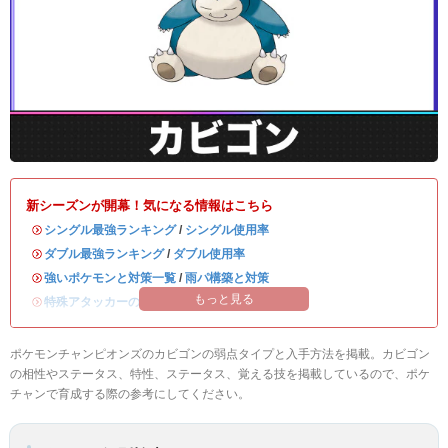
新シーズンが開幕！気になる情報はこちら
・
シングル最強ランキング
/
シングル使用率
・
ダブル最強ランキング
/
ダブル使用率
・
強いポケモンと対策一覧
/
雨パ構築と対策
もっと見る
・
特殊アタッカーのおすすめランキング
ポケモンチャンピオンズのカビゴンの弱点タイプと入手方法を掲載。カビゴン
の相性やステータス、特性、ステータス、覚える技を掲載しているので、ポケ
チャンで育成する際の参考にしてください。