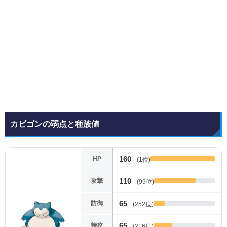
カビゴンの弱点と種族値
160
HP
(1位)
110
攻撃
(99位)
65
防御
(252位)
65
特攻
(216位)