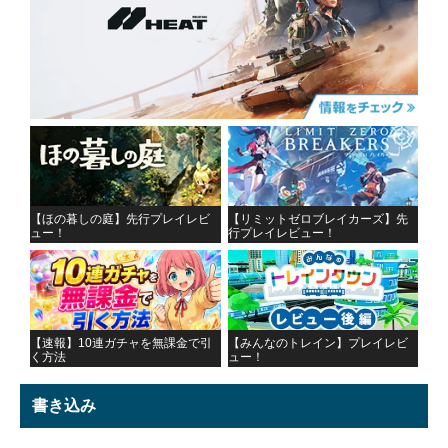
【ほの暮しの庭】先行プレイレビ
【リミットゼロブレイカーズ】先
ュー！
行プレイレビュー！
【速報】10連ガチャを無課金で引
【みんなのトレイン】プレイレビ
く方法
ュー！
書き込み