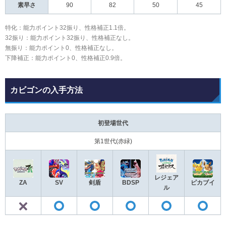
素早さ
90
82
50
45
特化：能力ポイント32振り、性格補正1.1倍。
32振り：能力ポイント32振り、性格補正なし。
無振り：能力ポイント0、性格補正なし。
下降補正：能力ポイント0、性格補正0.9倍。
カビゴンの入手方法
初登場世代
第1世代(赤緑)
レジェア
ZA
SV
剣盾
BDSP
ピカブイ
ル
✕
◯
◯
◯
◯