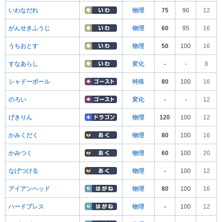
いわなだれ
物理
75
90
12
がんせきふうじ
物理
60
95
16
うちおとす
物理
50
100
16
すなあらし
変化
-
-
8
シャドーボール
特殊
80
100
16
のろい
変化
-
-
12
げきりん
物理
120
100
12
かみくだく
物理
80
100
16
かみつく
物理
60
100
20
なげつける
物理
-
100
12
アイアンヘッド
物理
80
100
16
ハードプレス
物理
-
100
12