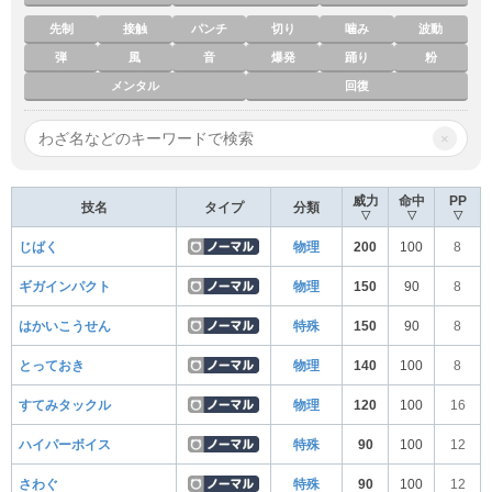
先制
接触
パンチ
切り
噛み
波動
弾
風
音
爆発
踊り
粉
メンタル
回復
×
威力
命中
PP
技名
タイプ
分類
▽
▽
▽
じばく
物理
200
100
8
ギガインパクト
物理
150
90
8
はかいこうせん
特殊
150
90
8
とっておき
物理
140
100
8
すてみタックル
物理
120
100
16
ハイパーボイス
特殊
90
100
12
さわぐ
特殊
90
100
12