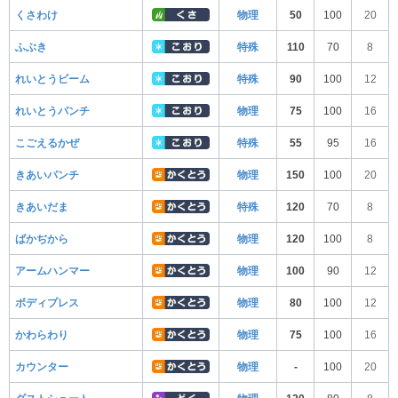
くさわけ
物理
50
100
20
ふぶき
特殊
110
70
8
れいとうビーム
特殊
90
100
12
れいとうパンチ
物理
75
100
16
こごえるかぜ
特殊
55
95
16
きあいパンチ
物理
150
100
20
きあいだま
特殊
120
70
8
ばかぢから
物理
120
100
8
アームハンマー
物理
100
90
12
ボディプレス
物理
80
100
12
かわらわり
物理
75
100
16
カウンター
物理
-
100
20