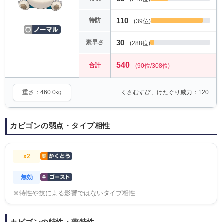
110
特防
(39位)
30
素早さ
(288位)
540
合計
(90位/308位)
重さ：460.0kg
くさむすび、けたぐり威力：120
カビゴンの弱点・タイプ相性
x2
無効
※特性や技による影響ではないタイプ相性
カビゴンの特性・夢特性