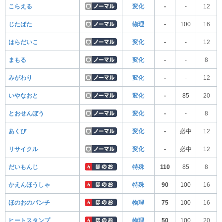
こらえる
変化
-
-
12
じたばた
物理
-
100
16
はらだいこ
変化
-
-
12
まもる
変化
-
-
8
みがわり
変化
-
-
12
いやなおと
変化
-
85
20
とおせんぼう
変化
-
-
8
あくび
変化
-
必中
12
リサイクル
変化
-
必中
12
だいもんじ
特殊
110
85
8
かえんほうしゃ
特殊
90
100
16
ほのおのパンチ
物理
75
100
16
ヒートスタンプ
物理
50
100
20