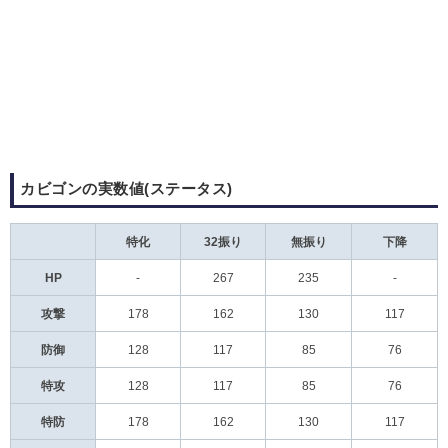
カビゴンの実数値(ステータス)
特化
32振り
無振り
下降
HP
-
267
235
-
攻撃
178
162
130
117
防御
128
117
85
76
特攻
128
117
85
76
特防
178
162
130
117