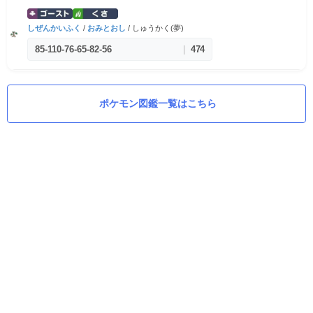
しぜんかいふく
/
おみとおし
/ しゅうかく(夢)
85
-
110
-
76
-
65
-
82
-
56
|
474
ポケモン図鑑一覧はこちら