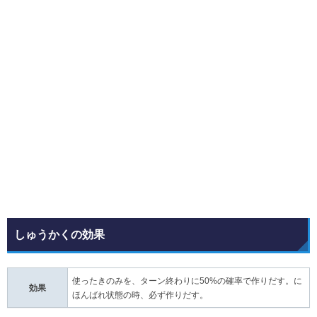
しゅうかくの効果
使ったきのみを、ターン終わりに50%の確率で作りだす。に
効果
ほんばれ状態の時、必ず作りだす。