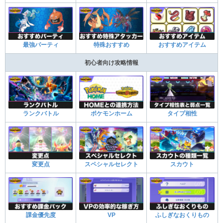
最強パーティ
特殊おすすめ
おすすめアイテム
初心者向け攻略情報
ランクバトル
ポケモンホーム
タイプ相性
変更点
スペシャルセレクト
スカウト
課金優先度
VP
ふしぎなおくりもの