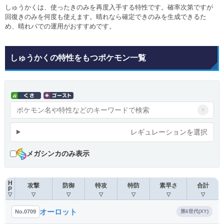
しゅうかくは、使ったきのみを再度入手する特性です。確率次第ですが
回復きのみを何度も使えます。晴れなら確定できのみを生成できるた
め、晴れパでの運用がおすすめです。
しゅうかくの特性をもつポケモン一覧
×
レギュレーションを選択
メガシンカのみ表示
H
攻撃
防御
特攻
特防
素早さ
合計
P
▽
▽
▽
▽
▽
▽
▽
オーロット
No.0709
第6世代(XY)