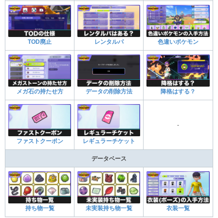
TOD廃止
レンタルパ
色違いポケモン
メガ石の持たせ方
データの削除方法
降格はする？
-
ファストクーポン
レギュラーチケット
データベース
持ち物一覧
未実装持ち物一覧
衣装一覧