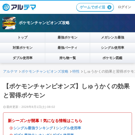
ログイン
ゲームでポイ活
ポケモンチャンピオンズ攻略
トップ
最強ポケモン
メガシンカ最強
対策ポケモン
最強パーティ
シングル使用率
ダブル使用率
持ち物一覧
ポケモン図鑑
アルテマ
ポケモンチャンピオンズ攻略
特性
しゅうかくの効果と習得ポケモ
【ポケモンチャンピオンズ】しゅうかくの効果
と習得ポケモン
最終更新：2026年8月1日(土) 08:02
新シーズンが開幕！気になる情報はこちら
・
シングル最強ランキング
/
シングル使用率