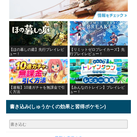
【ほの暮しの庭】先行プレイレビ
【リミットゼロブレイカーズ】先
ュー！
行プレイレビュー！
【速報】10連ガチャを無課金で引
【みんなのトレイン】プレイレビ
く方法
ュー！
書き込み
(しゅうかくの効果と習得ポケモン)