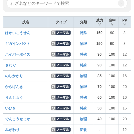
×
威力
命中
PP
技名
タイプ
分類
▽
▽
▽
はかいこうせん
特殊
150
90
8
ギガインパクト
物理
150
90
8
ハイパーボイス
特殊
90
100
12
さわぐ
特殊
90
100
12
のしかかり
物理
85
100
16
からげんき
物理
70
100
20
りんしょう
特殊
60
100
16
いびき
特殊
50
100
16
でんこうせっか
物理
40
100
20
みがわり
変化
-
-
12