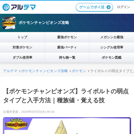
ログイン
ゲームでポイ活
ポケモンチャンピオンズ攻略
トップ
最強ポケモン
メガシンカ最強
対策ポケモン
最強パーティ
シングル使用率
ダブル使用率
持ち物一覧
ポケモン図鑑
アルテマ
ポケモンチャンピオンズ攻略
ポケモン
ライボルトの弱点タイプと
【ポケモンチャンピオンズ】ライボルトの弱点
タイプと入手方法｜種族値・覚える技
最終更新：2026年8月5日(水) 09:30