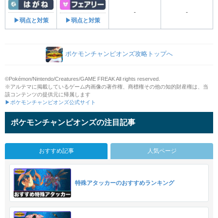
-
-
▶弱点と対策
▶弱点と対策
ポケモンチャンピオンズ攻略トップへ
©Pokémon/Nintendo/Creatures/GAME FREAK All rights reserved.
※アルテマに掲載しているゲーム内画像の著作権、商標権その他の知的財産権は、当
該コンテンツの提供元に帰属します
▶ポケモンチャンピオンズ公式サイト
ポケモンチャンピオンズの注目記事
おすすめ記事
人気ページ
特殊アタッカーのおすすめランキング