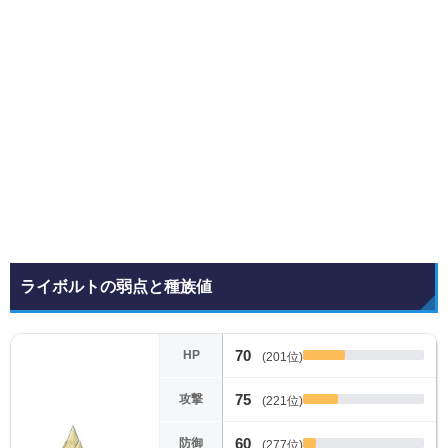
ライボルトの弱点と種族値
70
HP
(201位)
75
攻撃
(221位)
60
防御
(277位)