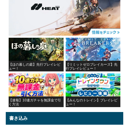
【ほの暮しの庭】先行プレイレビ
【リミットゼロブレイカーズ】先
ュー！
行プレイレビュー！
【速報】10連ガチャを無課金で引
【みんなのトレイン】プレイレビ
く方法
ュー！
書き込み