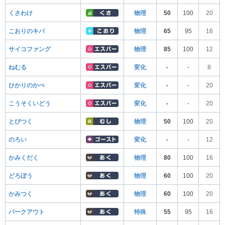
くさわけ
物理
50
100
20
こおりのキバ
物理
65
95
16
サイコファング
物理
85
100
12
ねむる
変化
-
-
8
ひかりのかべ
変化
-
-
20
こうそくいどう
変化
-
-
20
とびつく
物理
50
100
20
のろい
変化
-
-
12
かみくだく
物理
80
100
16
どろぼう
物理
60
100
20
かみつく
物理
60
100
20
バークアウト
特殊
55
95
16