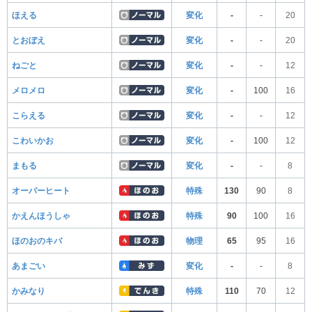
ほえる
変化
-
-
20
とおぼえ
変化
-
-
20
ねごと
変化
-
-
12
メロメロ
変化
-
100
16
こらえる
変化
-
-
12
こわいかお
変化
-
100
12
まもる
変化
-
-
8
オーバーヒート
特殊
130
90
8
かえんほうしゃ
特殊
90
100
16
ほのおのキバ
物理
65
95
16
あまごい
変化
-
-
8
かみなり
特殊
110
70
12