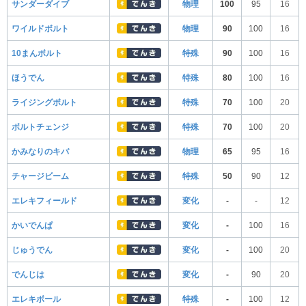
サンダーダイブ
物理
100
95
16
ワイルドボルト
物理
90
100
16
10まんボルト
特殊
90
100
16
ほうでん
特殊
80
100
16
ライジングボルト
特殊
70
100
20
ボルトチェンジ
特殊
70
100
20
かみなりのキバ
物理
65
95
16
チャージビーム
特殊
50
90
12
エレキフィールド
変化
-
-
12
かいでんぱ
変化
-
100
16
じゅうでん
変化
-
100
20
でんじは
変化
-
90
20
エレキボール
特殊
-
100
12