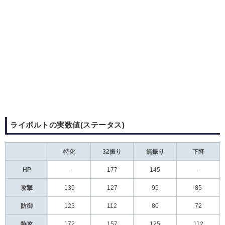
ライボルトの実数値(ステータス)
特化
32振り
無振り
下降
HP
-
177
145
-
攻撃
139
127
95
85
防御
123
112
80
72
特攻
172
157
125
112