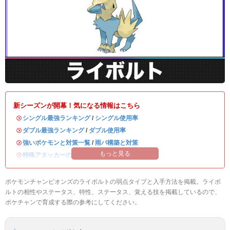
新シーズンが開幕！気になる情報はこちら
・
シングル最強ランキング
/
シングル使用率
・
ダブル最強ランキング
/
ダブル使用率
・
強いポケモンと対策一覧
/
雨パ構築と対策
もっと見る
・
特殊アタッカーのおすすめランキング
ポケモンチャンピオンズのライボルトの弱点タイプと入手方法を掲載。ライボ
ルトの相性やステータス、特性、ステータス、覚える技を掲載しているので、
ポケチャンで育成する際の参考にしてください。