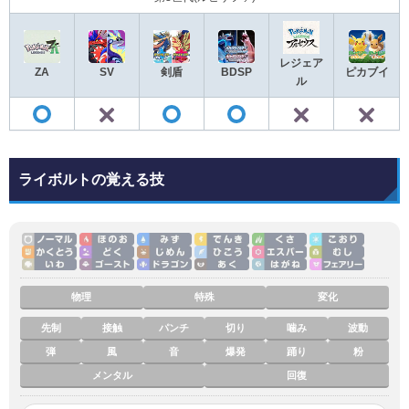
レジェア
ZA
SV
剣盾
BDSP
ピカブイ
ル
✕
✕
◯
◯
◯
ライボルトの覚える技
物理
特殊
変化
先制
接触
パンチ
切り
噛み
波動
弾
風
音
爆発
踊り
粉
メンタル
回復