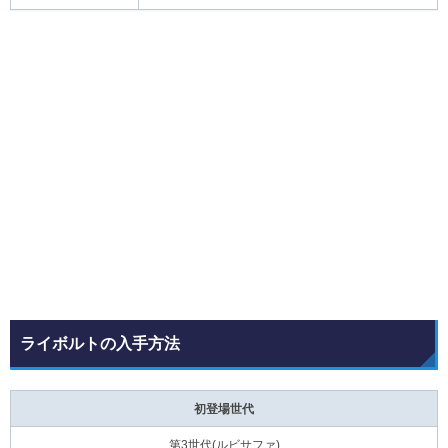
ライボルトの入手方法
初登場世代
第3世代(ルビサファ)