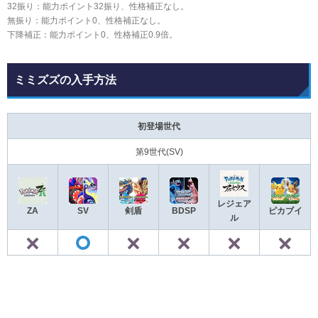
32振り：能力ポイント32振り、性格補正なし。
無振り：能力ポイント0、性格補正なし。
下降補正：能力ポイント0、性格補正0.9倍。
ミミズズの入手方法
初登場世代
第9世代(SV)
レジェア
ZA
SV
剣盾
BDSP
ピカブイ
ル
✕
✕
✕
✕
◯