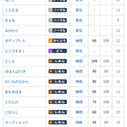
こらえる
変化
-
-
12
まもる
変化
-
-
8
みがわり
変化
-
-
12
ボディプレス
物理
80
100
12
とぐろをまく
変化
-
-
20
じしん
物理
100
100
12
10まんばりき
物理
95
95
12
だいちのちから
特殊
90
100
12
あなをほる
物理
80
100
12
じだんだ
物理
75
100
12
じならし
物理
60
100
20
マッドショット
特殊
55
95
16