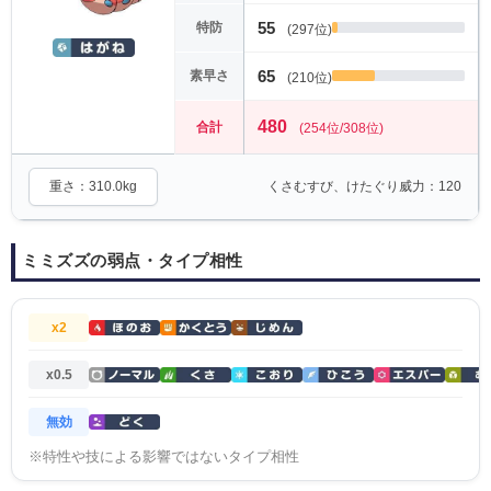
55
特防
(297位)
65
素早さ
(210位)
480
合計
(254位/308位)
重さ：310.0kg
くさむすび、けたぐり威力：120
ミミズズの弱点・タイプ相性
x2
x0.5
無効
※特性や技による影響ではないタイプ相性