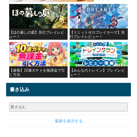
【ほの暮しの庭】先行プレイレビ
【リミットゼロブレイカーズ】先
ュー！
行プレイレビュー！
【速報】10連ガチャを無課金で引
【みんなのトレイン】プレイレビ
く方法
ュー！
書き込み
最新を表示する