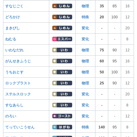
すなじごく
物理
35
85
16
どろかけ
特殊
20
100
12
まきびし
変化
-
-
20
ねむる
変化
-
-
8
いわなだれ
物理
75
90
12
がんせきふうじ
物理
60
95
16
うちおとす
物理
50
100
16
ロックブラスト
物理
25
90
12
ステルスロック
変化
-
-
20
すなあらし
変化
-
-
8
のろい
変化
-
-
12
てっていこうせん
特殊
140
95
8