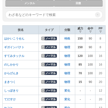
メンタル
回復
×
威力
命中
PP
技名
タイプ
分類
▽
▽
▽
はかいこうせん
特殊
150
90
8
ギガインパクト
物理
150
90
8
すてみタックル
物理
120
100
16
のしかかり
物理
85
100
16
からげんき
物理
70
100
20
まきつく
物理
15
90
20
しっぽきり
変化
-
-
12
てだすけ
変化
-
-
20
ねごと
変化
-
-
12