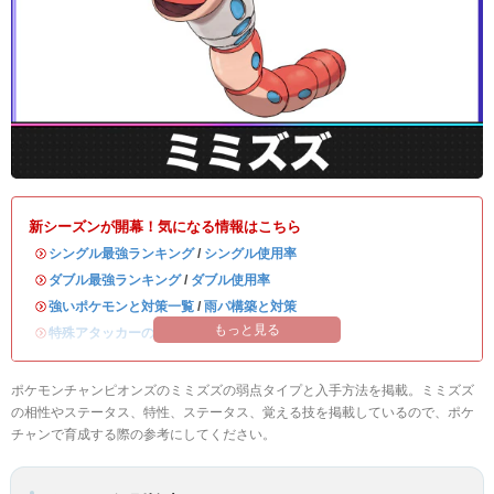
新シーズンが開幕！気になる情報はこちら
・
シングル最強ランキング
/
シングル使用率
・
ダブル最強ランキング
/
ダブル使用率
・
強いポケモンと対策一覧
/
雨パ構築と対策
もっと見る
・
特殊アタッカーのおすすめランキング
ポケモンチャンピオンズのミミズズの弱点タイプと入手方法を掲載。ミミズズ
の相性やステータス、特性、ステータス、覚える技を掲載しているので、ポケ
チャンで育成する際の参考にしてください。