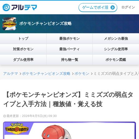
ログイン
ゲームでポイ活
ポケモンチャンピオンズ攻略
トップ
最強ポケモン
メガシンカ最強
対策ポケモン
最強パーティ
シングル使用率
ダブル使用率
持ち物一覧
ポケモン図鑑
アルテマ
ポケモンチャンピオンズ攻略
ポケモン
ミミズズの弱点タイプと入
【ポケモンチャンピオンズ】ミミズズの弱点タ
イプと入手方法｜種族値・覚える技
最終更新：2026年8月5日(水) 09:30