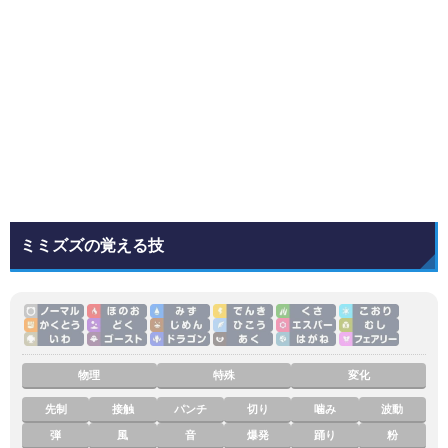
ミミズズの覚える技
物理
特殊
変化
先制
接触
パンチ
切り
噛み
波動
弾
風
音
爆発
踊り
粉