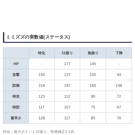
ミミズズの実数値(ステータス)
特化
32振り
無振り
下降
HP
-
177
145
-
攻撃
150
137
105
94
防御
216
197
165
148
特攻
123
112
80
72
特防
117
107
75
67
素早さ
128
117
85
76
特化：能力ポイント32振り、性格補正1.1倍。