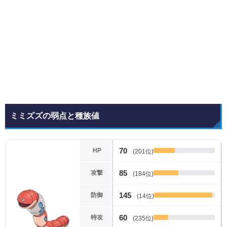
ミミズズの弱点と種族値
70
HP
(201位)
85
攻撃
(184位)
145
防御
(14位)
60
特攻
(235位)