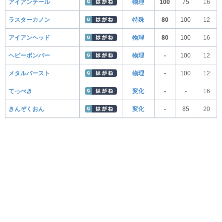
アイアンテール
物理
100
75
16
ラスターカノン
特殊
80
100
12
アイアンヘッド
物理
80
100
16
ヘビーボンバー
物理
-
100
12
メタルバースト
物理
-
100
12
てっぺき
変化
-
-
16
きんぞくおん
変化
-
85
20