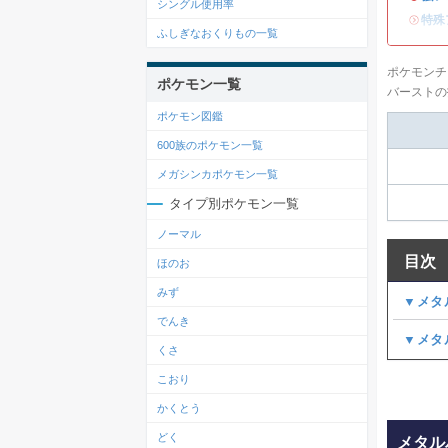
シングル使用率
・
特殊
ふしぎなおくりもの一覧
ポケモンチ
ポケモン一覧
バーストの
ポケモン図鑑
600族のポケモン一覧
メガシンカポケモン一覧
タイプ別ポケモン一覧
ノーマル
目次
ほのお
みず
▼メタ
でんき
▼メタ
くさ
こおり
かくとう
どく
メタル