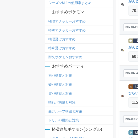
がん
シーズンM-1の使用率まとめ
70
-
おすすめポケモン
物理アタッカーおすすめ
No.0411
特殊アタッカーおすすめ
物理受けおすすめ
がん
特殊受けおすすめ
60
-
耐久ポケモンおすすめ
おすすめパーティ
No.046
雨パ構築と対策
砂パ構築と対策
ひら
雪パ構築と対策
115
晴れパ構築と対策
受けループ構築と対策
No.096
トリルパ構築と対策
M-B追加ポケモン(シングル)