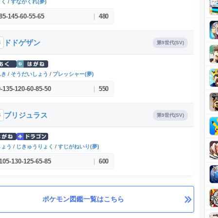
ょく
/
すながくれ(夢)
85
-
145
-
60
-
55
-
65
|
480
ドドゲザン
3
第9世代(SV)
んき
/
そうだいしょう
/
プレッシャー(夢)
0
-
135
-
120
-
60
-
85
-
50
|
550
ブリジュラス
8
第9世代(SV)
じょう
/
じきゅうりょく
/
すじがねいり(夢)
105
-
130
-
125
-
65
-
85
|
600
ポケモン図鑑一覧はこちら