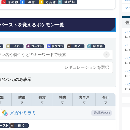
マ
最
バーストを覚えるポケモン一覧
バ
に
パ
に
×
バ
に
レギュレーションを選択
バ
に
ガシンカのみ表示
バ
に
撃
防御
特攻
特防
素早さ
合計
▽
▽
▽
▽
▽
▽
メガヤミラミ
2
第6世代(XY)