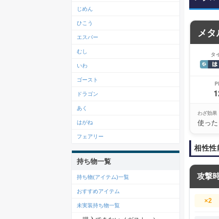
じめん
ひこう
メタ
エスパー
むし
タ
いわ
ゴースト
P
1
ドラゴン
あく
わざ効果
使った
はがね
フェアリー
相性性
持ち物一覧
攻撃
持ち物(アイテム)一覧
おすすめアイテム
×2
未実装持ち物一覧