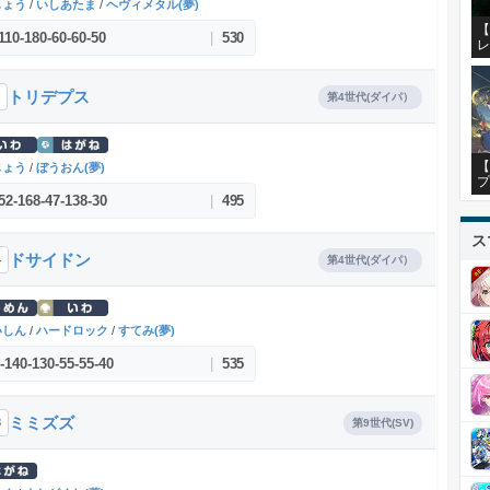
じょう
/
いしあたま
/
ヘヴィメタル(夢)
【
110
-
180
-
60
-
60
-
50
|
530
レ
トリデプス
第4世代(ダイパ）
【
じょう
/
ぼうおん(夢)
プ
52
-
168
-
47
-
138
-
30
|
495
ス
ドサイドン
4
第4世代(ダイパ）
いしん
/
ハードロック
/
すてみ(夢)
-
140
-
130
-
55
-
55
-
40
|
535
ミミズズ
8
第9世代(SV)