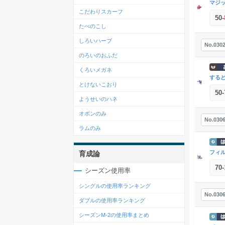
マジ
こだわりスカーフ
50
-
たべのこし
しろいハーブ
No.030
のろいのおふだ
くろいメガネ
する
とけないこおり
50
-
ようせいのハネ
オボンのみ
No.030
ラムのみ
フィ
育成論
70
-
シーズン使用率
シングルの使用率ランキング
No.030
ダブルの使用率ランキング
シーズンM-2の使用率まとめ