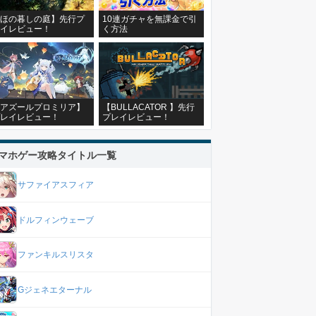
ほの暮しの庭】先行プ
10連ガチャを無課金で引
イレビュー！
く方法
アズールプロミリア】
【BULLACATOR 】先行
レイレビュー！
プレイレビュー！
マホゲー攻略タイトル一覧
サファイアスフィア
ドルフィンウェーブ
ファンキルスリスタ
Gジェネエターナル