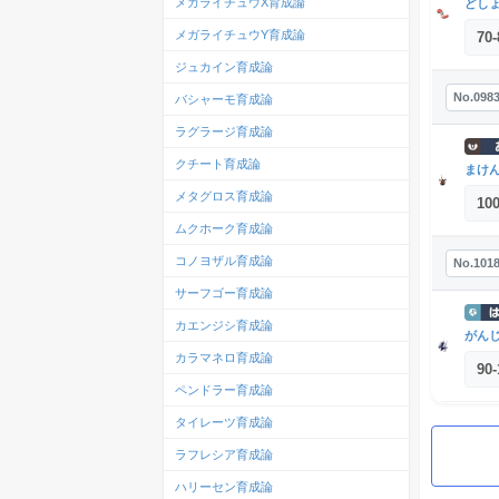
メガライチュウX育成論
どし
メガライチュウY育成論
70
-
ジュカイン育成論
No.098
バシャーモ育成論
ラグラージ育成論
クチート育成論
まけ
メタグロス育成論
10
ムクホーク育成論
コノヨザル育成論
No.101
サーフゴー育成論
カエンジシ育成論
がん
カラマネロ育成論
90
-
ペンドラー育成論
タイレーツ育成論
ラフレシア育成論
ハリーセン育成論