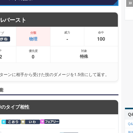
ルバースト
威力
命中
分類
イプ
-
100
物理
P
優先度
対象
2
0
特殊
ターンに相手から受けた技のダメージを1.5倍にして返す。
能
時のタイプ相性
Q
Q&
新