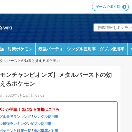
ゲームでポイ活
iki
強
対策ポケモン
最強パーティ
シングル使用率
ダブル使用率
タルバーストの効果と覚えるポケモン
モンチャンピオンズ】メタルバーストの効
えるポケモン
：2026年8月1日(土) 08:02
ズンが開幕！気になる情報はこちら
グル最強ランキング
/
シングル使用率
ル最強ランキング
/
ダブル使用率
ポケモンと対策一覧
/
雨パ構築と対策