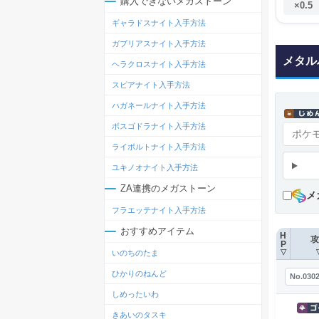
購入できないメガストーン
×0.5
ギャラドスナイト入手方法
ガブリアスナイト入手方法
メタル
ヘラクロスナイト入手方法
スピアナイト入手方法
ハガネールナイト入手方法
ボスゴドラナイト入手方法
ライボルトナイト入手方法
ユキノオナイト入手方法
ZA連携のメガストーン
メ
フラエッテナイト入手方法
おすすめアイテム
H
攻
P
いのちのたま
▽
ひかりのねんど
No.030
しめったいわ
きあいのタスキ