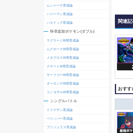
ムシャーナ育成論
ハリーマン育成論
関連記
ハカドッグ育成論
M-B追加ポケモン(ダブル)
ラグラージW用育成論
ムクホークW用育成論
メタグロスW用育成論
クチートW用育成論
サーフゴーW用育成論
オーロンゲW用育成論
おすす
コノヨザルW用育成論
シングルバトル
ドドゲザン育成論
ペリッパー育成論
ブリジュラス育成論