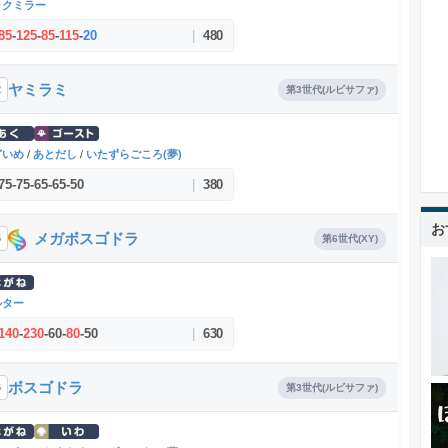
ックミラー
85
-
125
-
85
-
115
-
20
|
480
ヤミラミ
2
第3世代(ルビサファ)
どいめ
/
あとだし
/
いたずらごころ(夢)
75
-
75
-
65
-
65
-
50
|
380
お
メガボスゴドラ
6
第6世代(XY)
ルター
140
-
230
-
60
-
80
-
50
|
630
ボスゴドラ
6
第3世代(ルビサファ)