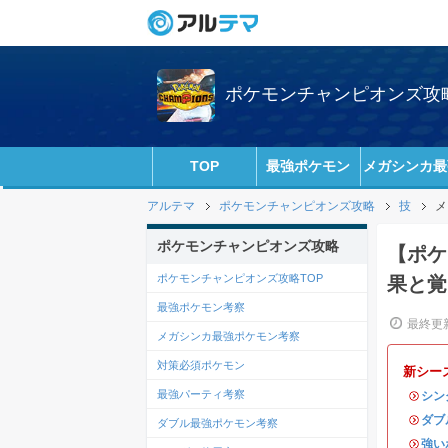
ポケモンチャンピオンズ攻略w
TOP
最強ポケモン
メガシンカ最
アルテマ
ポケモンチャンピオンズ攻略
技
メ
ポケモンチャンピオンズ攻略
【ポケ
ポケモンチャンピオンズ攻略TOP
果と覚
最強ポケモン考察
最終更新
メガシンカ最強ポケモン考察
対策必須ポケモン
新シー
最強パーティ考察
・
シン
・
ダブ
ダブル最強ポケモン考察
・
強い