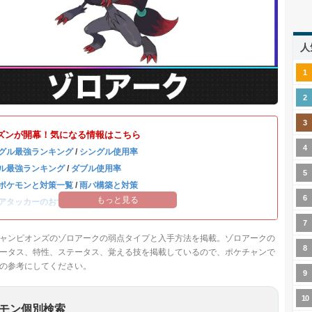
人
ズンが開幕！気になる情報はこちら
グル最強ランキング
/
シングル使用率
ル最強ランキング
/
ダブル使用率
ポケモンと対策一覧
/
雨パ構築と対策
もっと見る
アタッカーのおすすめランキング
ャンピオンズのゾロアークの弱点タイプと入手方法を掲載。ゾロアークの
ータス、特性、ステータス、覚える技を掲載しているので、ポケチャンで
の参考にしてください。
モン個別検索