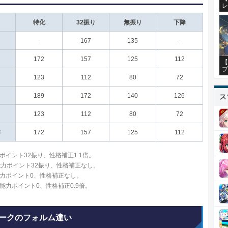
レ
特化
32振り
無振り
下降
-
167
135
-
172
157
125
112
【
プ
123
112
80
72
189
172
140
126
ス
123
112
80
72
さ
172
157
125
112
ポイント32振り、性格補正1.1倍。
能力ポイント32振り、性格補正なし。
力ポイント0、性格補正なし。
能力ポイント0、性格補正0.9倍。
ークのフォルム違い