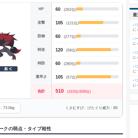
60
HP
(262位)
最
105
攻撃
(121位)
バ
に
60
防御
(277位)
パ
に
120
特攻
(58位)
バ
に
60
特防
(280位)
バ
に
105
素早さ
(57位)
バ
に
510
合計
(163位/308位)
73.0kg
くさむすび、けたぐり威力：80
ークの弱点・タイプ相性