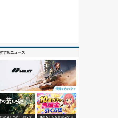
すすめニュース
ほの暮しの庭】先行プ
10連ガチャを無課金で引