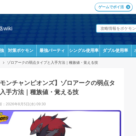
ゲームでポイ活
iki
強
対策ポケモン
最強パーティ
シングル使用率
ダブル使用率
ゾロアークの弱点タイプと入手方法｜種族値・覚える技
モンチャンピオンズ】ゾロアークの弱点タ
入手方法｜種族値・覚える技
：2026年8月5日(水) 09:30