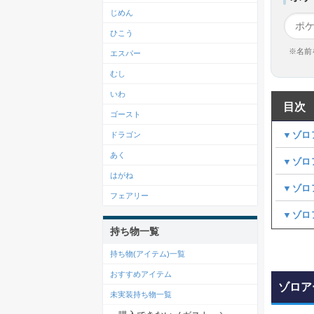
じめん
ひこう
※名前
エスパー
むし
いわ
目次
ゴースト
▼ゾロ
ドラゴン
あく
▼ゾロ
はがね
▼ゾロ
フェアリー
▼ゾロ
持ち物一覧
持ち物(アイテム)一覧
おすすめアイテム
ゾロア
未実装持ち物一覧