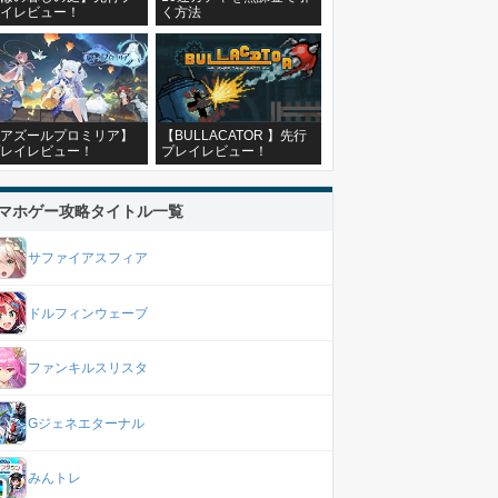
イレビュー！
く方法
アズールプロミリア】
【BULLACATOR 】先行
レイレビュー！
プレイレビュー！
マホゲー攻略タイトル一覧
サファイアスフィア
ドルフィンウェーブ
ファンキルスリスタ
Gジェネエターナル
みんトレ