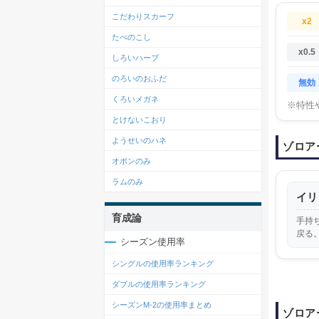
こだわりスカーフ
x2
たべのこし
x0.5
しろいハーブ
のろいのおふだ
無効
くろいメガネ
※特性
とけないこおり
ようせいのハネ
ゾロア
オボンのみ
ラムのみ
イリ
育成論
手持
戻る
シーズン使用率
シングルの使用率ランキング
ダブルの使用率ランキング
シーズンM-2の使用率まとめ
ゾロア