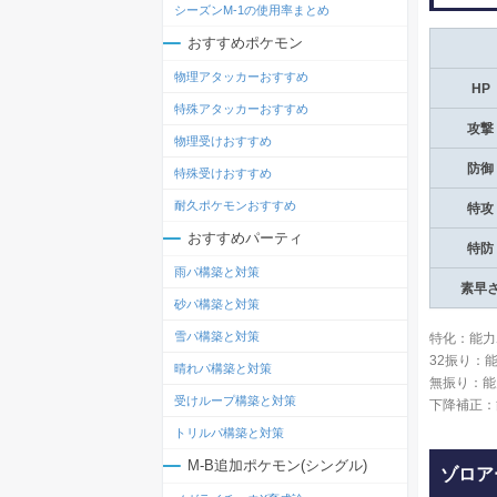
シーズンM-1の使用率まとめ
おすすめポケモン
物理アタッカーおすすめ
HP
特殊アタッカーおすすめ
攻撃
物理受けおすすめ
防御
特殊受けおすすめ
耐久ポケモンおすすめ
特攻
おすすめパーティ
特防
雨パ構築と対策
素早
砂パ構築と対策
雪パ構築と対策
特化：能力
32振り：
晴れパ構築と対策
無振り：能
受けループ構築と対策
下降補正：
トリルパ構築と対策
M-B追加ポケモン(シングル)
ゾロア