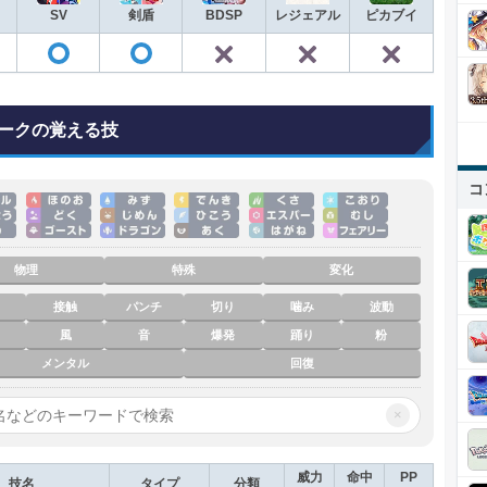
SV
剣盾
BDSP
レジェアル
ピカブイ
✕
✕
✕
✕
◯
◯
ークの覚える技
コ
物理
特殊
変化
接触
パンチ
切り
噛み
波動
風
音
爆発
踊り
粉
メンタル
回復
×
威力
命中
PP
技名
タイプ
分類