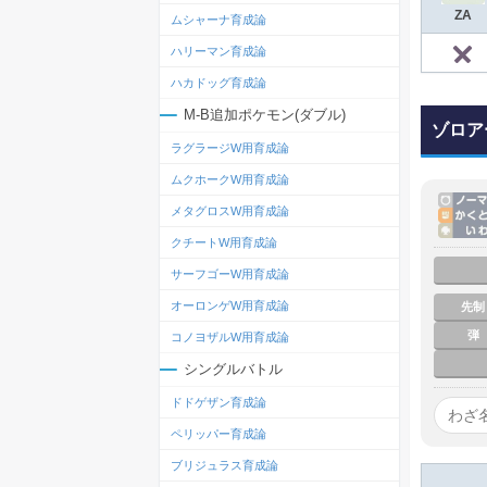
ZA
ムシャーナ育成論
ハリーマン育成論
ハカドッグ育成論
M-B追加ポケモン(ダブル)
ゾロア
ラグラージW用育成論
ムクホークW用育成論
メタグロスW用育成論
クチートW用育成論
サーフゴーW用育成論
オーロンゲW用育成論
先制
弾
コノヨザルW用育成論
シングルバトル
ドドゲザン育成論
ペリッパー育成論
ブリジュラス育成論