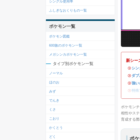
シングル使用率
ふしぎなおくりもの一覧
ポケモン一覧
ポケモン図鑑
600族のポケモン一覧
メガシンカポケモン一覧
新シー
タイプ別ポケモン一覧
・
シン
ノーマル
・
ダブ
ほのお
・
強い
・
特殊
みず
でんき
ポケモンチ
くさ
相性やステ
こおり
育成する際
かくとう
どく
ポケ