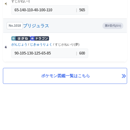
すじがねいり
65
-
140
-
110
-
40
-
100
-
110
|
565
ブリジュラス
No.1018
第9世代(SV)
がんじょう
/
じきゅうりょく
/ すじがねいり(夢)
90
-
105
-
130
-
125
-
65
-
85
|
600
ポケモン図鑑一覧はこちら