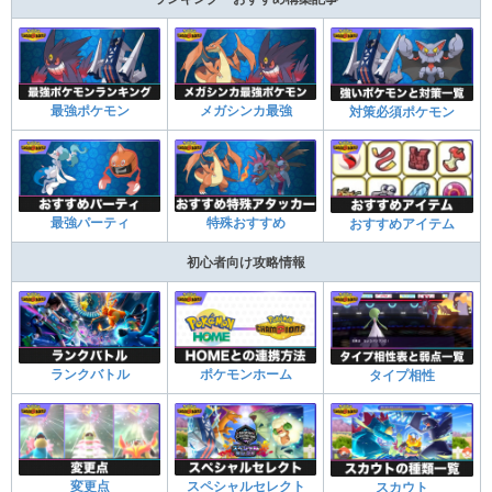
最強ポケモン
メガシンカ最強
対策必須ポケモン
最強パーティ
特殊おすすめ
おすすめアイテム
初心者向け攻略情報
ランクバトル
ポケモンホーム
タイプ相性
変更点
スペシャルセレクト
スカウト