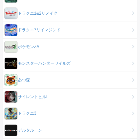
ドラクエ1&2リメイク
ドラクエ7リイマジンド
ポケモンZA
モンスターハンターワイルズ
あつ森
サイレントヒルf
ドラクエ3
デルタルーン