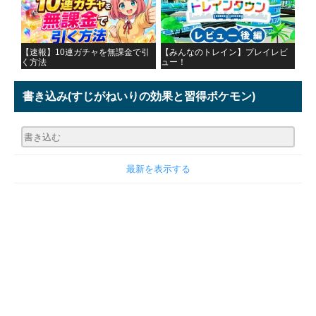
【速報】10連ガチャを無課金で引
【みんなのトレイン】プレイレビ
く方法
ュー！
書き込み
(すじがねいりの効果と習得ポケモン)
最新を表示する