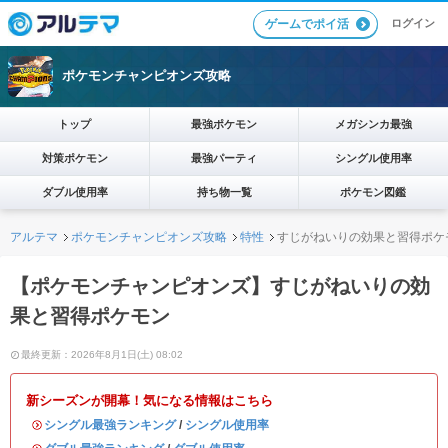
ログイン
ゲームでポイ活
ポケモンチャンピオンズ攻略
トップ
最強ポケモン
メガシンカ最強
対策ポケモン
最強パーティ
シングル使用率
ダブル使用率
持ち物一覧
ポケモン図鑑
アルテマ
ポケモンチャンピオンズ攻略
特性
すじがねいりの効果と習得ポケ
【ポケモンチャンピオンズ】すじがねいりの効
果と習得ポケモン
最終更新：2026年8月1日(土) 08:02
新シーズンが開幕！気になる情報はこちら
・
シングル最強ランキング
/
シングル使用率