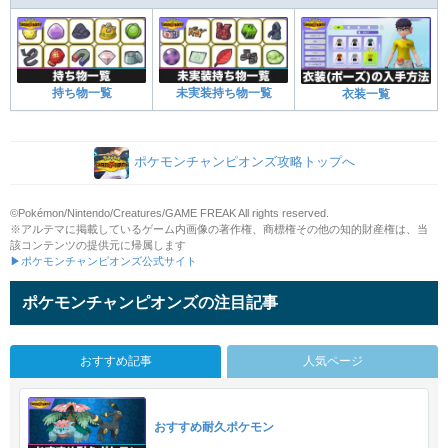
持ち物一覧
未実装持ち物一覧
衣装一覧
ポケモンチャンピオンズ攻略トップへ
©Pokémon/Nintendo/Creatures/GAME FREAK All rights reserved.
※アルテマに掲載しているゲーム内画像の著作権、商標権その他の知的財産権は、当
該コンテンツの提供元に帰属します
▶ポケモンチャンピオンズ公式サイト
ポケモンチャンピオンズの注目記事
おすすめ記事
人気ページ
おすすめ耐久ポケモン