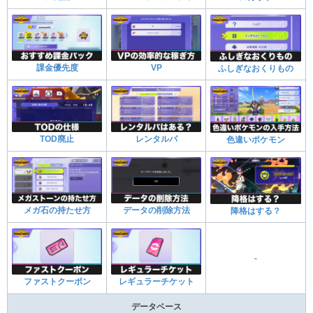
課金優先度
VP
ふしぎなおくりもの
TOD廃止
レンタルパ
色違いポケモン
メガ石の持たせ方
データの削除方法
降格はする？
-
ファストクーポン
レギュラーチケット
データベース