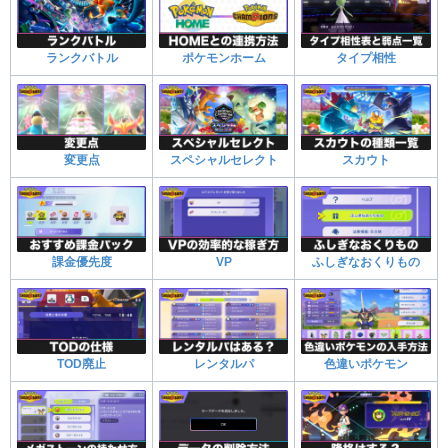
ランクバトル
ポケモンホーム
タイプ相性
変更点
スペシャルセレクト
スカウト
課金優先度
VP
ふしぎなおくりもの
TOD廃止
レンタルパ
色違いポケモン