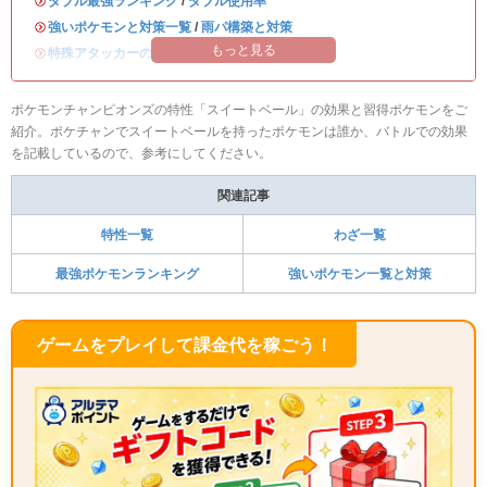
・
ダブル最強ランキング
/
ダブル使用率
・
強いポケモンと対策一覧
/
雨パ構築と対策
もっと見る
・
特殊アタッカーのおすすめランキング
ポケモンチャンピオンズの特性「スイートベール」の効果と習得ポケモンをご
紹介。ポケチャンでスイートベールを持ったポケモンは誰か、バトルでの効果
を記載しているので、参考にしてください。
関連記事
特性一覧
わざ一覧
最強ポケモンランキング
強いポケモン一覧と対策
ゲームをプレイして課金代を稼ごう！