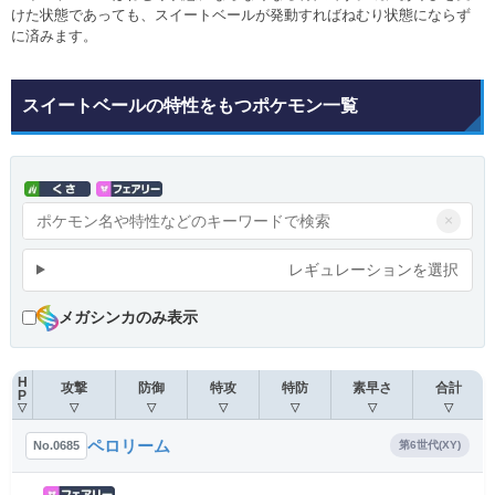
けた状態であっても、スイートベールが発動すればねむり状態にならず
に済みます。
スイートベールの特性をもつポケモン一覧
×
レギュレーションを選択
メガシンカのみ表示
H
攻撃
防御
特攻
特防
素早さ
合計
P
▽
▽
▽
▽
▽
▽
▽
ペロリーム
No.0685
第6世代(XY)