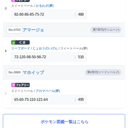
スイートベール /
かるわざ(夢)
82
-
80
-
86
-
85
-
75
-
72
|
480
アマージョ
No.0763
第7世代(サンムーン)
リーフガード
/
じょおうのいげん
/ スイートベール(夢)
72
-
120
-
98
-
50
-
98
-
72
|
510
マホイップ
No.0869
第8世代(ソードシールド)
スイートベール /
アロマベール(夢)
65
-
60
-
75
-
110
-
121
-
64
|
495
ポケモン図鑑一覧はこちら