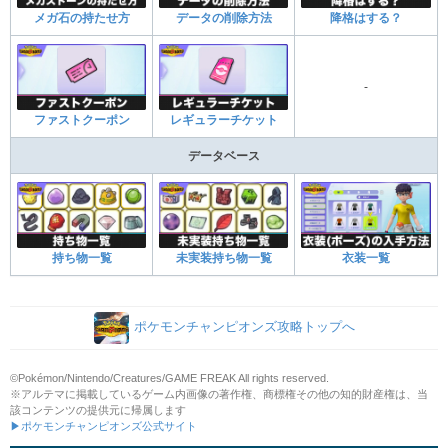
メガ石の持たせ方
データの削除方法
降格はする？
-
ファストクーポン
レギュラーチケット
データベース
持ち物一覧
未実装持ち物一覧
衣装一覧
ポケモンチャンピオンズ攻略トップへ
©Pokémon/Nintendo/Creatures/GAME FREAK All rights reserved.
※アルテマに掲載しているゲーム内画像の著作権、商標権その他の知的財産権は、当
該コンテンツの提供元に帰属します
▶ポケモンチャンピオンズ公式サイト