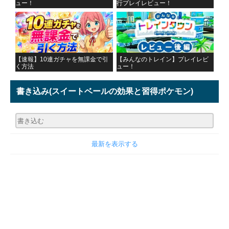
ュー！
行プレイレビュー！
【速報】10連ガチャを無課金で引
【みんなのトレイン】プレイレビ
く方法
ュー！
書き込み
(スイートベールの効果と習得ポケモン)
最新を表示する