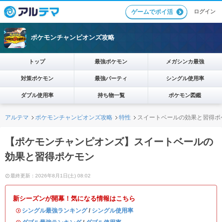
ログイン
ゲームでポイ活
ポケモンチャンピオンズ攻略
トップ
最強ポケモン
メガシンカ最強
対策ポケモン
最強パーティ
シングル使用率
ダブル使用率
持ち物一覧
ポケモン図鑑
アルテマ
ポケモンチャンピオンズ攻略
特性
スイートベールの効果と習得ポ
【ポケモンチャンピオンズ】スイートベールの
効果と習得ポケモン
最終更新：2026年8月1日(土) 08:02
新シーズンが開幕！気になる情報はこちら
・
シングル最強ランキング
/
シングル使用率