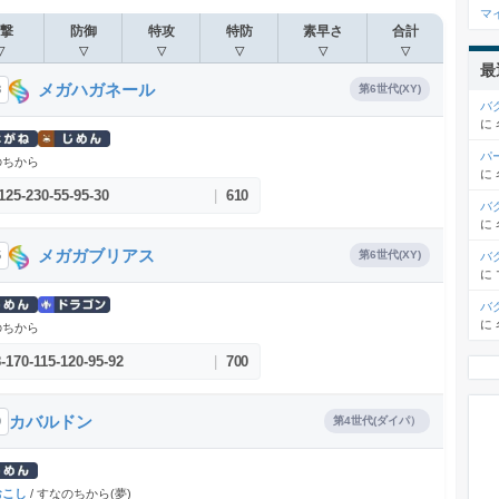
マ
撃
防御
特攻
特防
素早さ
合計
▽
▽
▽
▽
▽
▽
最
メガハガネール
8
第6世代(XY)
バ
に
パ
のちから
に
125
-
230
-
55
-
95
-
30
|
610
バ
に
メガガブリアス
5
第6世代(XY)
バ
に
バ
に
のちから
8
-
170
-
115
-
120
-
95
-
92
|
700
カバルドン
0
第4世代(ダイパ）
おこし
/ すなのちから(夢)