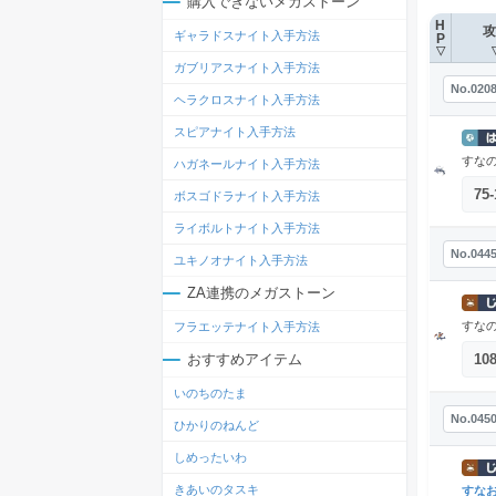
購入できないメガストーン
H
攻
ギャラドスナイト入手方法
P
▽
ガブリアスナイト入手方法
No.020
ヘラクロスナイト入手方法
スピアナイト入手方法
すな
ハガネールナイト入手方法
75
-
ボスゴドラナイト入手方法
ライボルトナイト入手方法
No.044
ユキノオナイト入手方法
ZA連携のメガストーン
すな
フラエッテナイト入手方法
10
おすすめアイテム
いのちのたま
No.045
ひかりのねんど
しめったいわ
きあいのタスキ
すな