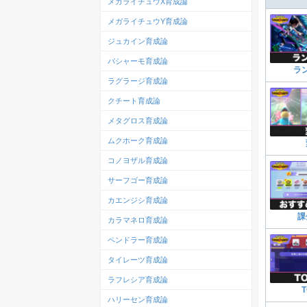
メガライチュウX育成論
メガライチュウY育成論
ジュカイン育成論
バシャーモ育成論
ラ
ラグラージ育成論
クチート育成論
メタグロス育成論
ムクホーク育成論
コノヨザル育成論
サーフゴー育成論
カエンジシ育成論
課
カラマネロ育成論
ペンドラー育成論
タイレーツ育成論
ラフレシア育成論
ハリーセン育成論