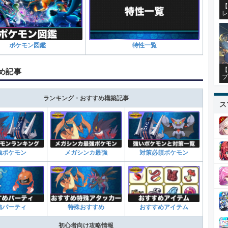
【
レ
ポケモン図鑑
特性一覧
【
め記事
プ
ランキング・おすすめ構築記事
ス
強ポケモン
メガシンカ最強
対策必須ポケモン
強パーティ
特殊おすすめ
おすすめアイテム
初心者向け攻略情報