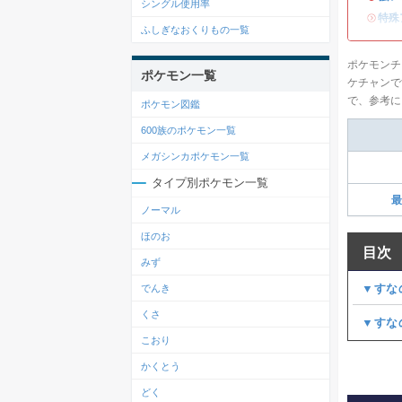
シングル使用率
・
特殊
ふしぎなおくりもの一覧
ポケモンチ
ポケモン一覧
ケチャンで
で、参考に
ポケモン図鑑
600族のポケモン一覧
メガシンカポケモン一覧
タイプ別ポケモン一覧
最
ノーマル
ほのお
目次
みず
▼すな
でんき
くさ
▼すな
こおり
かくとう
どく