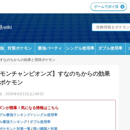
ゲームでポイ活
iki
強
対策ポケモン
最強パーティ
シングル使用率
ダブル使用率
すなのちからの効果と習得ポケモン
モンチャンピオンズ】すなのちからの効果
ポケモン
：2026年8月1日(土) 08:02
ズンが開幕！気になる情報はこちら
グル最強ランキング
/
シングル使用率
ル最強ランキング
/
ダブル使用率
ポケモンと対策一覧
/
雨パ構築と対策