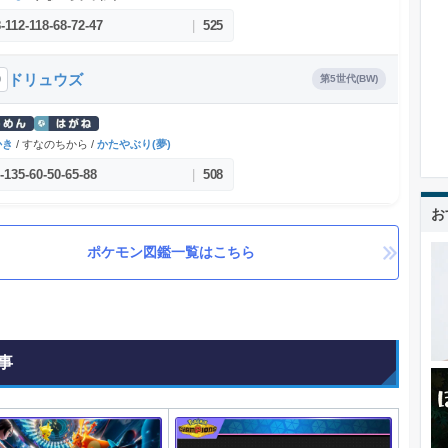
8
-
112
-
118
-
68
-
72
-
47
|
525
ドリュウズ
0
第5世代(BW)
かき
/ すなのちから /
かたやぶり(夢)
-
135
-
60
-
50
-
65
-
88
|
508
お
ポケモン図鑑一覧はこちら
事