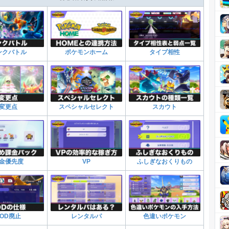
ンクバトル
ポケモンホーム
タイプ相性
変更点
スペシャルセレクト
スカウト
金優先度
VP
ふしぎなおくりもの
TOD廃止
レンタルパ
色違いポケモン