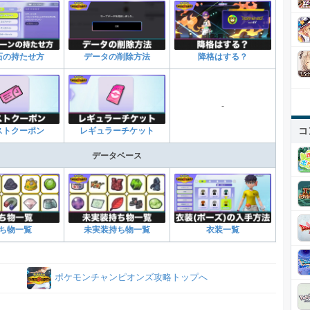
石の持たせ方
データの削除方法
降格はする？
-
コ
ストクーポン
レギュラーチケット
データベース
ち物一覧
未実装持ち物一覧
衣装一覧
ポケモンチャンピオンズ攻略トップへ