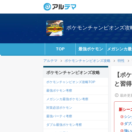
ポケモンチャンピオンズ攻略w
TOP
最強ポケモン
メガシンカ最
アルテマ
ポケモンチャンピオンズ攻略
特性
ポケモンチャンピオンズ攻略
【ポケ
ポケモンチャンピオンズ攻略TOP
と習得
最強ポケモン考察
最終更新
メガシンカ最強ポケモン考察
対策必須ポケモン
新シー
最強パーティ考察
・
シン
・
ダブ
ダブル最強ポケモン考察
・
強い