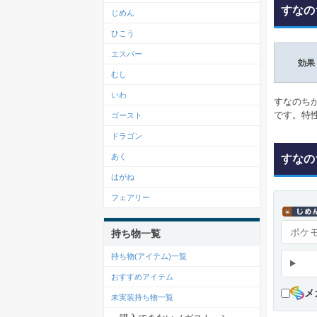
すなの
じめん
ひこう
エスパー
効果
むし
いわ
すなのち
です。特
ゴースト
ドラゴン
あく
すなの
はがね
フェアリー
持ち物一覧
持ち物(アイテム)一覧
おすすめアイテム
メ
未実装持ち物一覧