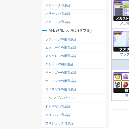
ムシャーナ育成論
ハリーマン育成論
ハカドッグ育成論
メガ
M-B追加ポケモン(ダブル)
ラグラージW用育成論
ムクホークW用育成論
ファ
メタグロスW用育成論
クチートW用育成論
サーフゴーW用育成論
オーロンゲW用育成論
コノヨザルW用育成論
持
シングルバトル
ドドゲザン育成論
ペリッパー育成論
ブリジュラス育成論