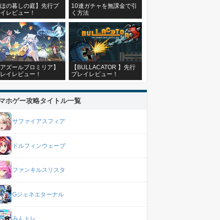
ほの暮しの庭】先行プ
10連ガチャを無課金で引
イレビュー！
く方法
アズールプロミリア】
【BULLACATOR 】先行
レイレビュー！
プレイレビュー！
マホゲー攻略タイトル一覧
サファイアスフィア
ドルフィンウェーブ
ファンキルスリスタ
Gジェネエターナル
みんトレ