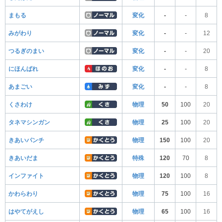
まもる
変化
-
-
8
みがわり
変化
-
-
12
つるぎのまい
変化
-
-
20
にほんばれ
変化
-
-
8
あまごい
変化
-
-
8
くさわけ
物理
50
100
20
タネマシンガン
物理
25
100
20
きあいパンチ
物理
150
100
20
きあいだま
特殊
120
70
8
インファイト
物理
120
100
8
かわらわり
物理
75
100
16
はやてがえし
物理
65
100
16