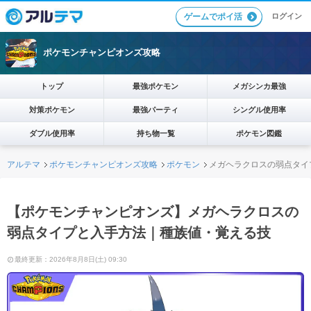
ログイン
ゲームでポイ活
ポケモンチャンピオンズ攻略
トップ
最強ポケモン
メガシンカ最強
対策ポケモン
最強パーティ
シングル使用率
ダブル使用率
持ち物一覧
ポケモン図鑑
アルテマ
ポケモンチャンピオンズ攻略
ポケモン
メガヘラクロスの弱点タイ
【ポケモンチャンピオンズ】メガヘラクロスの
弱点タイプと入手方法｜種族値・覚える技
最終更新：2026年8月8日(土) 09:30