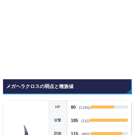
メガヘラクロスの弱点と種族値
80
HP
(118位)
185
攻撃
(1位)
115
防御
(46位)