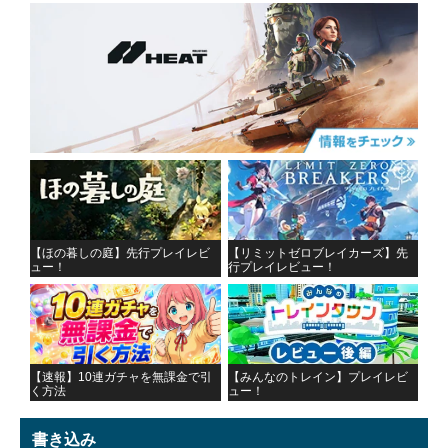
【ほの暮しの庭】先行プレイレビ
【リミットゼロブレイカーズ】先
ュー！
行プレイレビュー！
【速報】10連ガチャを無課金で引
【みんなのトレイン】プレイレビ
く方法
ュー！
書き込み