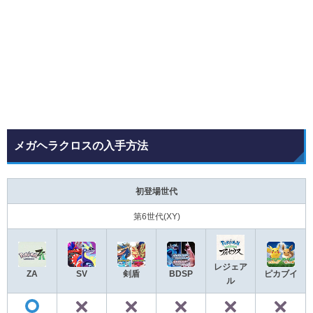
メガヘラクロスの入手方法
初登場世代
第6世代(XY)
レジェア
ZA
SV
剣盾
BDSP
ピカブイ
ル
✕
✕
✕
✕
◯