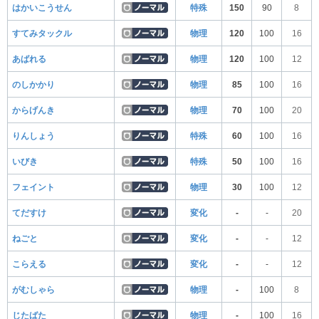
はかいこうせん
特殊
150
90
8
すてみタックル
物理
120
100
16
あばれる
物理
120
100
12
のしかかり
物理
85
100
16
からげんき
物理
70
100
20
りんしょう
特殊
60
100
16
いびき
特殊
50
100
16
フェイント
物理
30
100
12
てだすけ
変化
-
-
20
ねごと
変化
-
-
12
こらえる
変化
-
-
12
がむしゃら
物理
-
100
8
じたばた
物理
-
100
16