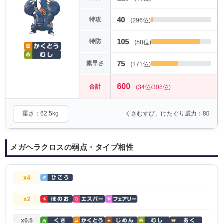
40
特攻
(296位)
105
特防
(58位)
75
素早さ
(171位)
600
合計
(34位/308位)
重さ：62.5kg
くさむすび、けたぐり威力：80
メガヘラクロスの弱点・タイプ相性
x4
x2
x0.5