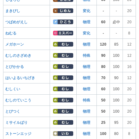
まきびし
変化
-
-
20
つばめがえし
物理
60
必中
20
ねむる
変化
-
-
8
メガホーン
物理
120
85
12
むしのさざめき
特殊
90
100
12
とびかかる
物理
80
100
16
はいよるいちげき
物理
70
90
12
むしくい
物理
60
100
20
むしのていこう
特殊
50
100
20
とびつく
物理
50
100
20
ミサイルばり
物理
25
95
20
ストーンエッジ
物理
100
80
8