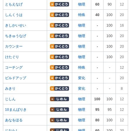
ともえなげ
物理
60
90
12
しんくうは
特殊
40
100
20
きしかいせい
物理
-
100
16
ちきゅうなげ
物理
-
100
20
カウンター
物理
-
100
20
けたぐり
物理
-
100
20
コーチング
特殊
-
-
12
ビルドアップ
変化
-
-
20
みきり
変化
-
-
8
じしん
物理
100
100
12
10まんばりき
物理
95
95
12
あなをほる
物理
80
100
12
じならし
物理
60
100
20