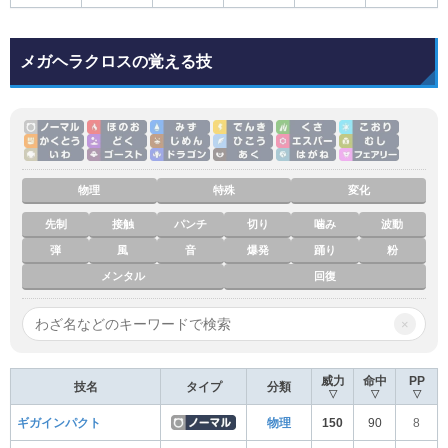
メガヘラクロスの覚える技
物理
特殊
変化
先制
接触
パンチ
切り
噛み
波動
弾
風
音
爆発
踊り
粉
メンタル
回復
×
威力
命中
PP
技名
タイプ
分類
▽
▽
▽
ギガインパクト
物理
150
90
8