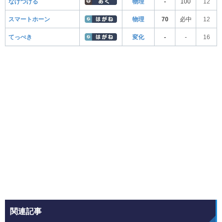
なげつける
物理
-
100
12
スマートホーン
物理
70
必中
12
てっぺき
変化
-
-
16
関連記事