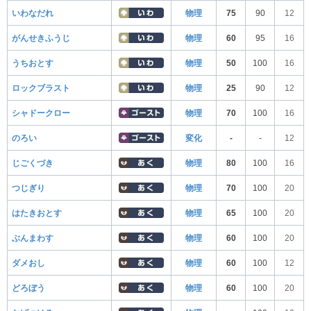
いわなだれ
物理
75
90
12
がんせきふうじ
物理
60
95
16
うちおとす
物理
50
100
16
ロックブラスト
物理
25
90
12
シャドークロー
物理
70
100
16
のろい
変化
-
-
12
じごくづき
物理
80
100
16
つじぎり
物理
70
100
20
はたきおとす
物理
65
100
20
ぶんまわす
物理
60
100
20
ダメおし
物理
60
100
12
どろぼう
物理
60
100
20