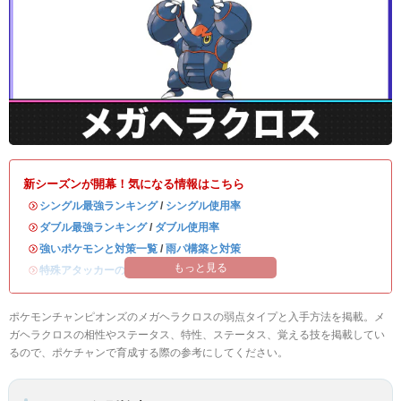
新シーズンが開幕！気になる情報はこちら
・
シングル最強ランキング
/
シングル使用率
・
ダブル最強ランキング
/
ダブル使用率
・
強いポケモンと対策一覧
/
雨パ構築と対策
もっと見る
・
特殊アタッカーのおすすめランキング
ポケモンチャンピオンズのメガヘラクロスの弱点タイプと入手方法を掲載。メ
ガヘラクロスの相性やステータス、特性、ステータス、覚える技を掲載してい
るので、ポケチャンで育成する際の参考にしてください。