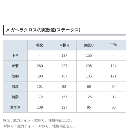
メガヘラクロスの実数値(ステータス)
特化
32振り
無振り
下降
HP
-
187
155
-
攻撃
260
237
205
184
防御
183
167
135
121
特攻
101
92
60
54
特防
172
157
125
112
素早さ
139
127
95
85
特化：能力ポイント32振り、性格補正1.1倍。
32振り：能力ポイント32振り、性格補正なし。