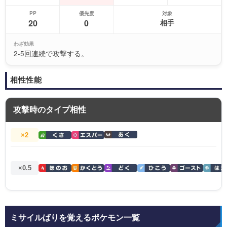
PP
優先度
対象
20
0
相手
わざ効果
2-5回連続で攻撃する。
相性性能
攻撃時のタイプ相性
×2
×0.5
ミサイルばりを覚えるポケモン一覧