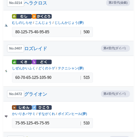
ヘラクロス
No.0214
第2世代(金銀)
むしのしらせ
/
こんじょう
/
じしんかじょう(夢)
80
-
125
-
75
-
40
-
95
-
85
|
500
ロズレイド
No.0407
第4世代(ダイパ）
しぜんかいふく
/
どくのトゲ
/
テクニシャン(夢)
60
-
70
-
65
-
125
-
105
-
90
|
515
グライオン
No.0472
第4世代(ダイパ）
かいりきバサミ
/
すながくれ
/
ポイズンヒール(夢)
75
-
95
-
125
-
45
-
75
-
95
|
510