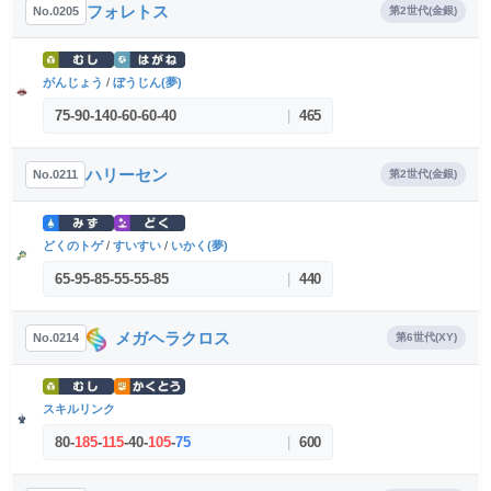
フォレトス
No.0205
第2世代(金銀)
がんじょう
/
ぼうじん(夢)
75
-
90
-
140
-
60
-
60
-
40
|
465
ハリーセン
No.0211
第2世代(金銀)
どくのトゲ
/
すいすい
/
いかく(夢)
65
-
95
-
85
-
55
-
55
-
85
|
440
メガヘラクロス
No.0214
第6世代(XY)
スキルリンク
80
-
185
-
115
-
40
-
105
-
75
|
600