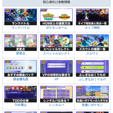
初心者向け攻略情報
ランクバトル
ポケモンホーム
タイプ相性
変更点
スペシャルセレクト
スカウト
課金優先度
VP
ふしぎなおくりもの
TOD廃止
レンタルパ
色違いポケモン