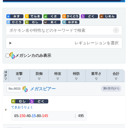
×
レギュレーションを選択
メガシンカのみ表示
H
攻撃
防御
特攻
特防
素早さ
合計
P
▽
▽
▽
▽
▽
▽
▽
メガスピアー
No.0015
第6世代(XY)
てきおうりょく
65
-
150
-
40
-
15
-
80
-
145
|
495