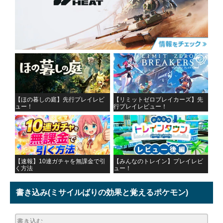
【ほの暮しの庭】先行プレイレビ
【リミットゼロブレイカーズ】先
ュー！
行プレイレビュー！
【速報】10連ガチャを無課金で引
【みんなのトレイン】プレイレビ
く方法
ュー！
書き込み
(ミサイルばりの効果と覚えるポケモン)