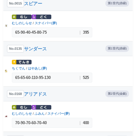
スピアー
No.0015
第1世代(赤緑)
むしのしらせ
/
スナイパー(夢)
65
-
90
-
40
-
45
-
80
-
75
|
395
サンダース
No.0135
第1世代(赤緑)
ちくでん
/
はやあし(夢)
65
-
65
-
60
-
110
-
95
-
130
|
525
アリアドス
No.0168
第2世代(金銀)
むしのしらせ
/
ふみん
/
スナイパー(夢)
70
-
90
-
70
-
60
-
70
-
40
|
400