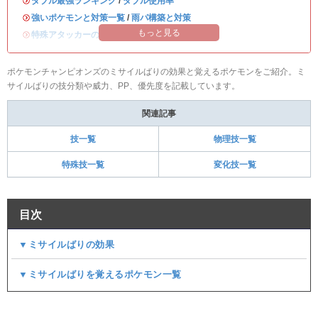
・
ダブル最強ランキング
/
ダブル使用率
・
強いポケモンと対策一覧
/
雨パ構築と対策
もっと見る
・
特殊アタッカーのおすすめランキング
ポケモンチャンピオンズのミサイルばりの効果と覚えるポケモンをご紹介。ミ
サイルばりの技分類や威力、PP、優先度を記載しています。
関連記事
技一覧
物理技一覧
特殊技一覧
変化技一覧
目次
▼ミサイルばりの効果
▼ミサイルばりを覚えるポケモン一覧