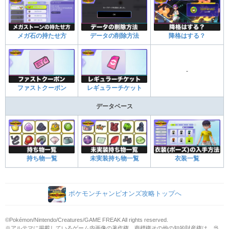
メガ石の持たせ方
データの削除方法
降格はする？
-
ファストクーポン
レギュラーチケット
データベース
持ち物一覧
未実装持ち物一覧
衣装一覧
ポケモンチャンピオンズ攻略トップへ
©Pokémon/Nintendo/Creatures/GAME FREAK All rights reserved.
※アルテマに掲載しているゲーム内画像の著作権、商標権その他の知的財産権は、当