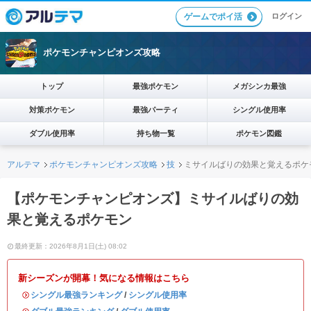
ログイン
ゲームでポイ活
ポケモンチャンピオンズ攻略
トップ
最強ポケモン
メガシンカ最強
対策ポケモン
最強パーティ
シングル使用率
ダブル使用率
持ち物一覧
ポケモン図鑑
アルテマ
ポケモンチャンピオンズ攻略
技
ミサイルばりの効果と覚えるポケ
【ポケモンチャンピオンズ】ミサイルばりの効
果と覚えるポケモン
最終更新：2026年8月1日(土) 08:02
新シーズンが開幕！気になる情報はこちら
・
シングル最強ランキング
/
シングル使用率