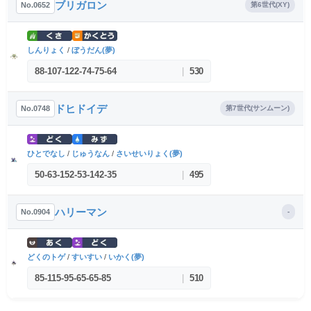
ブリガロン
No.0652
第6世代(XY)
しんりょく
/
ぼうだん(夢)
88
-
107
-
122
-
74
-
75
-
64
|
530
ドヒドイデ
No.0748
第7世代(サンムーン)
ひとでなし
/
じゅうなん
/
さいせいりょく(夢)
50
-
63
-
152
-
53
-
142
-
35
|
495
ハリーマン
No.0904
-
どくのトゲ
/
すいすい
/
いかく(夢)
85
-
115
-
95
-
65
-
65
-
85
|
510