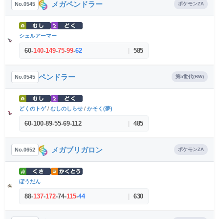
メガペンドラー
No.0545
ポケモンZA
シェルアーマー
60
-
140
-
149
-
75
-
99
-
62
|
585
ペンドラー
No.0545
第5世代(BW)
どくのトゲ
/
むしのしらせ
/
かそく(夢)
60
-
100
-
89
-
55
-
69
-
112
|
485
メガブリガロン
No.0652
ポケモンZA
ぼうだん
88
-
137
-
172
-
74
-
115
-
44
|
630