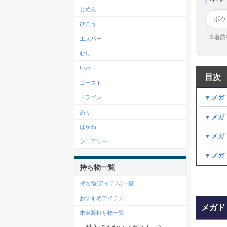
じめん
ひこう
※名前
エスパー
むし
いわ
目次
ゴースト
▼メガ
ドラゴン
あく
▼メガ
はがね
▼メガ
フェアリー
▼メガ
持ち物一覧
持ち物(アイテム)一覧
おすすめアイテム
メガド
未実装持ち物一覧