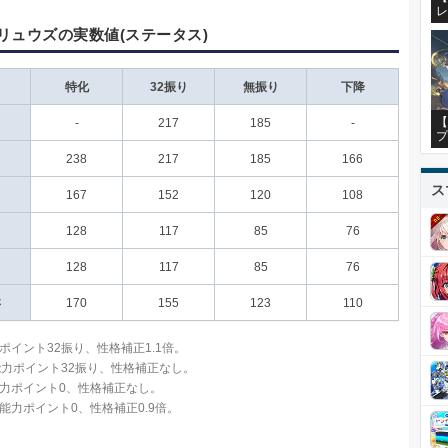
レ
リュウズの実数値(ステータス)
特化
32振り
無振り
下降
【
-
217
185
-
プ
238
217
185
166
ス
167
152
120
108
128
117
85
76
128
117
85
76
さ
170
155
123
110
ポイント32振り、性格補正1.1倍。
能力ポイント32振り、性格補正なし。
力ポイント0、性格補正なし。
能力ポイント0、性格補正0.9倍。