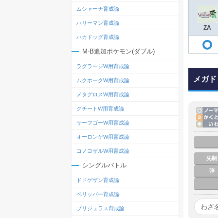
ムシャーナ育成論
ハリーマン育成論
ZA
ハカドッグ育成論
M-B追加ポケモン(ダブル)
ラグラージW用育成論
メガド
ムクホークW用育成論
メタグロスW用育成論
クチートW用育成論
サーフゴーW用育成論
オーロンゲW用育成論
コノヨザルW用育成論
先制
シングルバトル
弾
ドドゲザン育成論
ペリッパー育成論
ブリジュラス育成論