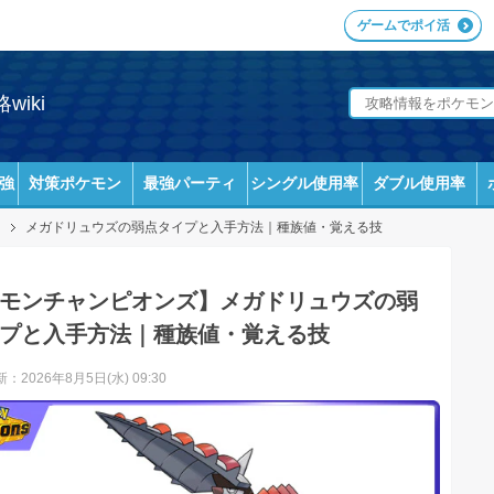
ゲームでポイ活
iki
強
対策ポケモン
最強パーティ
シングル使用率
ダブル使用率
メガドリュウズの弱点タイプと入手方法｜種族値・覚える技
モンチャンピオンズ】メガドリュウズの弱
プと入手方法｜種族値・覚える技
：2026年8月5日(水) 09:30