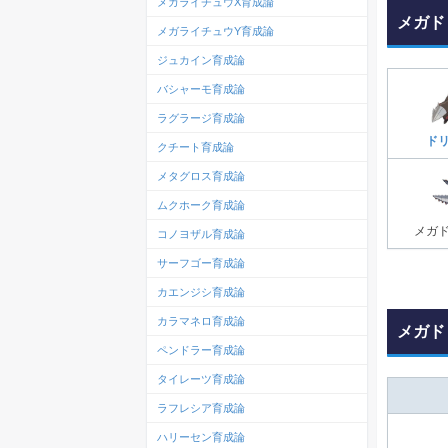
メガライチュウX育成論
メガド
メガライチュウY育成論
ジュカイン育成論
バシャーモ育成論
ラグラージ育成論
ド
クチート育成論
メタグロス育成論
ムクホーク育成論
メガ
コノヨザル育成論
サーフゴー育成論
カエンジシ育成論
カラマネロ育成論
メガド
ペンドラー育成論
タイレーツ育成論
ラフレシア育成論
ハリーセン育成論