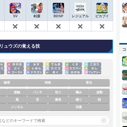
SV
剣盾
BDSP
レジェアル
ピカブイ
✕
✕
✕
✕
✕
◯
リュウズの覚える技
コ
物理
特殊
変化
接触
パンチ
切り
噛み
波動
風
音
爆発
踊り
粉
メンタル
回復
×