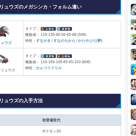
リュウズのメガシンカ・フォルム違い
タイプ：
種族値：
110-135-60-50-65-88 (508)
特性：
すなかき
/
すなのちから
/
かたやぶり(夢)
リュウズ
タイプ：
種族値：
110-165-100-65-65-103 (608)
特性：
かんつうドリル
ドリュウズ
リュウズの入手方法
初登場世代
ポケモンZA