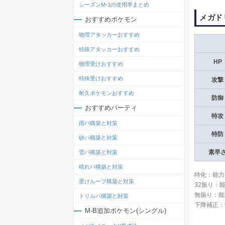
シーズンM-1の使用率まとめ
メガド
おすすめポケモン
物理アタッカーおすすめ
特殊アタッカーおすすめ
HP
物理受けおすすめ
特殊受けおすすめ
攻撃
耐久ポケモンおすすめ
防御
おすすめパーティ
特攻
雨パ構築と対策
特防
砂パ構築と対策
素早
雪パ構築と対策
晴れパ構築と対策
特化：能力
受けループ構築と対策
32振り：
無振り：能
トリルパ構築と対策
下降補正：
M-B追加ポケモン(シングル)