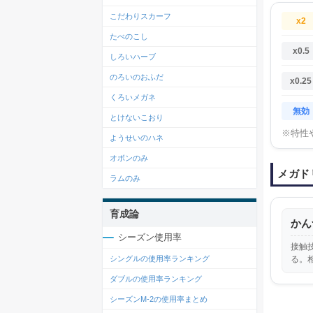
こだわりスカーフ
x2
たべのこし
x0.5
しろいハーブ
のろいのおふだ
x0.25
くろいメガネ
無効
とけないこおり
※特性
ようせいのハネ
オボンのみ
メガド
ラムのみ
育成論
かん
シーズン使用率
接触
る。
シングルの使用率ランキング
ダブルの使用率ランキング
シーズンM-2の使用率まとめ