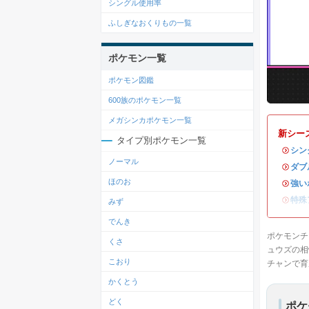
シングル使用率
ふしぎなおくりもの一覧
ポケモン一覧
ポケモン図鑑
600族のポケモン一覧
メガシンカポケモン一覧
新シー
タイプ別ポケモン一覧
・
シン
ノーマル
・
ダブ
ほのお
・
強い
・
特殊
みず
でんき
ポケモンチ
くさ
ュウズの相
こおり
チャンで育
かくとう
どく
ポケ