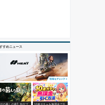
すすめニュース
ほの暮しの庭】先行プ
10連ガチャを無課金で引