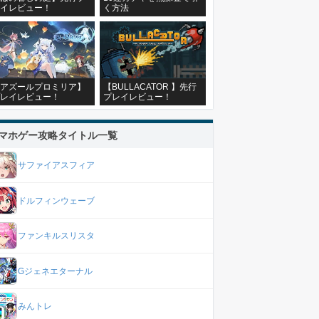
イレビュー！
く方法
アズールプロミリア】
【BULLACATOR 】先行
レイレビュー！
プレイレビュー！
マホゲー攻略タイトル一覧
サファイアスフィア
ドルフィンウェーブ
ファンキルスリスタ
Gジェネエターナル
みんトレ