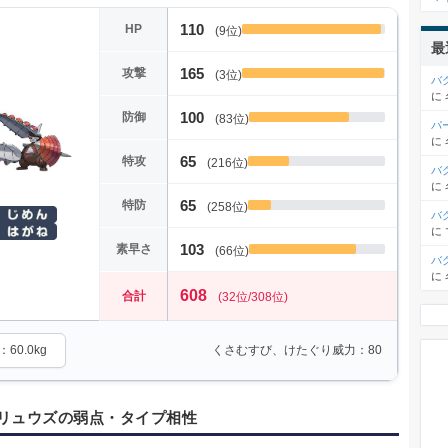
110
HP
(9位)
最
165
攻撃
(3位)
バ
に
100
防御
(83位)
パ
に
65
特攻
(216位)
バ
に
65
特防
(258位)
バ
に
103
素早さ
(66位)
バ
に
608
合計
(32位/308位)
60.0kg
くさむすび、けたぐり威力：80
リュウズの弱点・タイプ相性