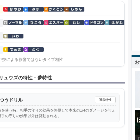
や技による影響ではないタイプ相性
お
リュウズの特性・夢特性
つうドリル
通常特性
技を使う時、相手の守りの効果を無視して本来の1/4のダメージを与え
相手の守りの効果以外は発動される。
【