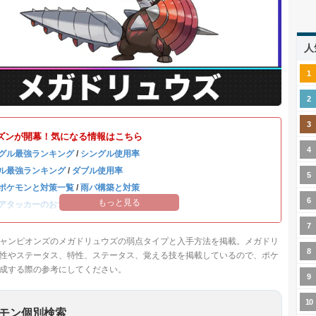
人
ズンが開幕！気になる情報はこちら
グル最強ランキング
/
シングル使用率
ル最強ランキング
/
ダブル使用率
ポケモンと対策一覧
/
雨パ構築と対策
もっと見る
アタッカーのおすすめランキング
ャンピオンズのメガドリュウズの弱点タイプと入手方法を掲載。メガドリ
性やステータス、特性、ステータス、覚える技を掲載しているので、ポケ
成する際の参考にしてください。
モン個別検索