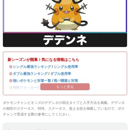
新シーズンが開幕！気になる情報はこちら
・
シングル最強ランキング
/
シングル使用率
・
ダブル最強ランキング
/
ダブル使用率
・
強いポケモンと対策一覧
/
雨パ構築と対策
もっと見る
・
特殊アタッカーのおすすめランキング
ポケモンチャンピオンズのデデンネの弱点タイプと入手方法を掲載。デデンネ
の相性やステータス、特性、ステータス、覚える技を掲載しているので、ポケ
チャンで育成する際の参考にしてください。