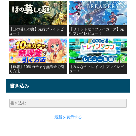
【ほの暮しの庭】先行プレイレビ
【リミットゼロブレイカーズ】先
ュー！
行プレイレビュー！
【速報】10連ガチャを無課金で引
【みんなのトレイン】プレイレビ
く方法
ュー！
書き込み
最新を表示する