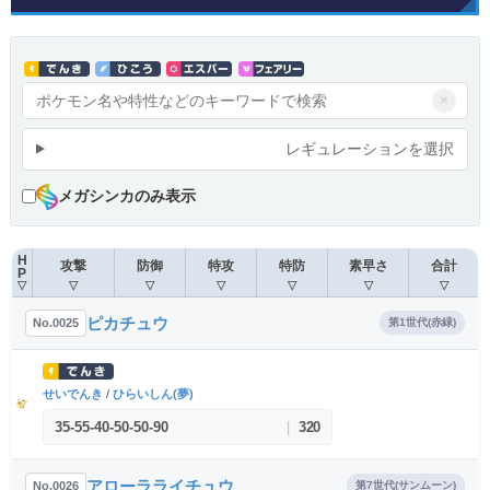
×
レギュレーションを選択
メガシンカのみ表示
H
攻撃
防御
特攻
特防
素早さ
合計
P
▽
▽
▽
▽
▽
▽
▽
ピカチュウ
No.0025
第1世代(赤緑)
せいでんき
/
ひらいしん(夢)
35
-
55
-
40
-
50
-
50
-
90
|
320
アローラライチュウ
No.0026
第7世代(サンムーン)