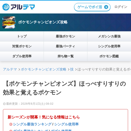
ログイン
ゲームでポイ活
ポケモンチャンピオンズ攻略
トップ
最強ポケモン
メガシンカ最強
対策ポケモン
最強パーティ
シングル使用率
ダブル使用率
持ち物一覧
ポケモン図鑑
アルテマ
ポケモンチャンピオンズ攻略
技
ほっぺすりすりの効果と覚えるポ
【ポケモンチャンピオンズ】ほっぺすりすりの
効果と覚えるポケモン
最終更新：2026年8月1日(土) 08:02
新シーズンが開幕！気になる情報はこちら
・
シングル最強ランキング
/
シングル使用率