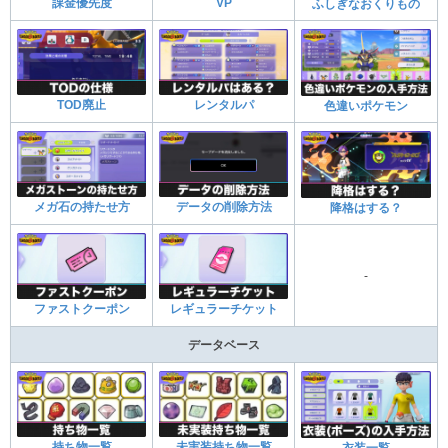
課金優先度
VP
ふしぎなおくりもの
TOD廃止
レンタルパ
色違いポケモン
メガ石の持たせ方
データの削除方法
降格はする？
-
ファストクーポン
レギュラーチケット
データベース
持ち物一覧
未実装持ち物一覧
衣装一覧