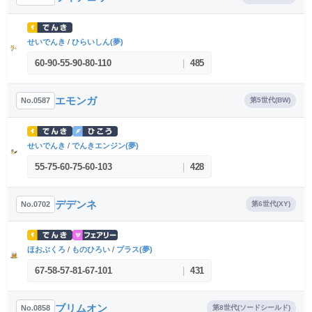
せいでんき
/
ひらいしん(夢)
60
-
90
-
55
-
90
-
80
-
110
|
485
エモンガ
No.0587
第5世代(BW)
せいでんき
/
でんきエンジン(夢)
55
-
75
-
60
-
75
-
60
-
103
|
428
デデンネ
No.0702
第6世代(XY)
ほおぶくろ
/
ものひろい
/
プラス(夢)
67
-
58
-
57
-
81
-
67
-
101
|
431
ブリムオン
No.0858
第8世代(ソードシールド)