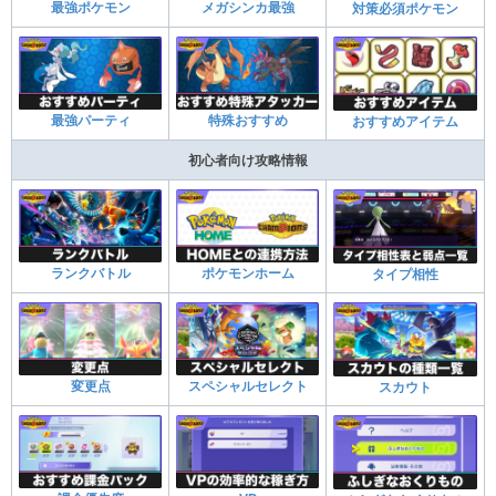
最強ポケモン
メガシンカ最強
対策必須ポケモン
最強パーティ
特殊おすすめ
おすすめアイテム
初心者向け攻略情報
ランクバトル
ポケモンホーム
タイプ相性
変更点
スペシャルセレクト
スカウト