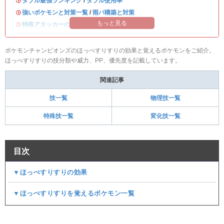
・
ダブル最強ランキング
/
ダブル使用率
・
強いポケモンと対策一覧
/
雨パ構築と対策
もっと見る
・
特殊アタッカーのおすすめランキング
ポケモンチャンピオンズのほっぺすりすりの効果と覚えるポケモンをご紹介。
ほっぺすりすりの技分類や威力、PP、優先度を記載しています。
関連記事
技一覧
物理技一覧
特殊技一覧
変化技一覧
目次
▼ほっぺすりすりの効果
▼ほっぺすりすりを覚えるポケモン一覧