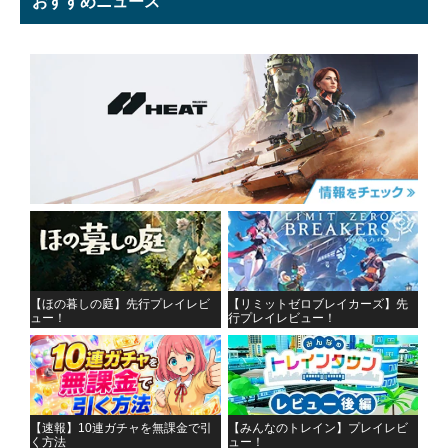
おすすめニュース
【ほの暮しの庭】先行プレイレビ
【リミットゼロブレイカーズ】先
ュー！
行プレイレビュー！
【速報】10連ガチャを無課金で引
【みんなのトレイン】プレイレビ
く方法
ュー！