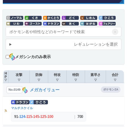
×
レギュレーションを選択
メガシンカのみ表示
H
攻撃
防御
特攻
特防
素早さ
合計
P
▽
▽
▽
▽
▽
▽
▽
メガカイリュー
No.0149
ポケモンZA
マルチスケイル
91
-
124
-
115
-
145
-
125
-
100
|
700