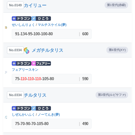
カイリュー
No.0149
第1世代(赤緑)
せいしんりょく
/
マルチスケイル(夢)
91
-
134
-
95
-
100
-
100
-
80
|
600
メガチルタリス
No.0334
第6世代(XY)
フェアリースキン
75
-
110
-
110
-
110
-
105
-
80
|
590
チルタリス
No.0334
第3世代(ルビサファ)
しぜんかいふく
/
ノーてんき(夢)
75
-
70
-
90
-
70
-
105
-
80
|
490