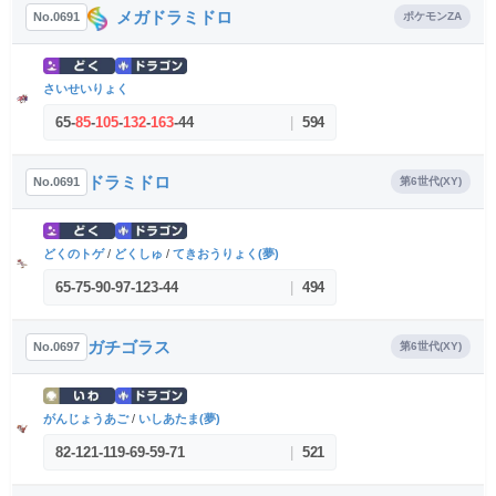
メガドラミドロ
No.0691
ポケモンZA
さいせいりょく
65
-
85
-
105
-
132
-
163
-
44
|
594
ドラミドロ
No.0691
第6世代(XY)
どくのトゲ
/
どくしゅ
/
てきおうりょく(夢)
65
-
75
-
90
-
97
-
123
-
44
|
494
ガチゴラス
No.0697
第6世代(XY)
がんじょうあご
/
いしあたま(夢)
82
-
121
-
119
-
69
-
59
-
71
|
521