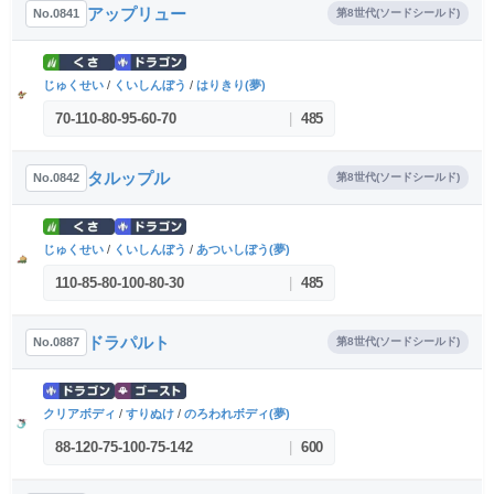
アップリュー
No.0841
第8世代(ソードシールド)
じゅくせい
/
くいしんぼう
/
はりきり(夢)
70
-
110
-
80
-
95
-
60
-
70
|
485
タルップル
No.0842
第8世代(ソードシールド)
じゅくせい
/
くいしんぼう
/
あついしぼう(夢)
110
-
85
-
80
-
100
-
80
-
30
|
485
ドラパルト
No.0887
第8世代(ソードシールド)
クリアボディ
/
すりぬけ
/
のろわれボディ(夢)
88
-
120
-
75
-
100
-
75
-
142
|
600