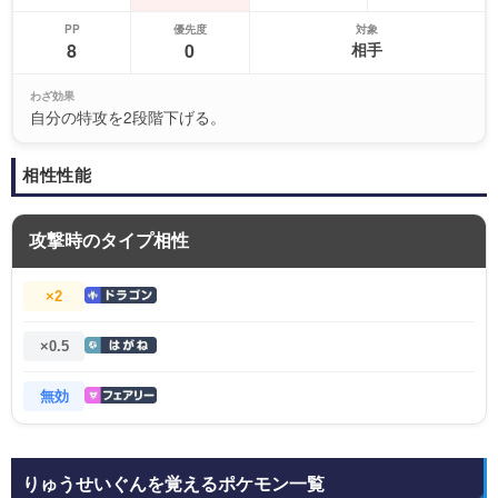
PP
優先度
対象
8
0
相手
わざ効果
自分の特攻を2段階下げる。
相性性能
攻撃時のタイプ相性
×2
×0.5
無効
りゅうせいぐんを覚えるポケモン一覧