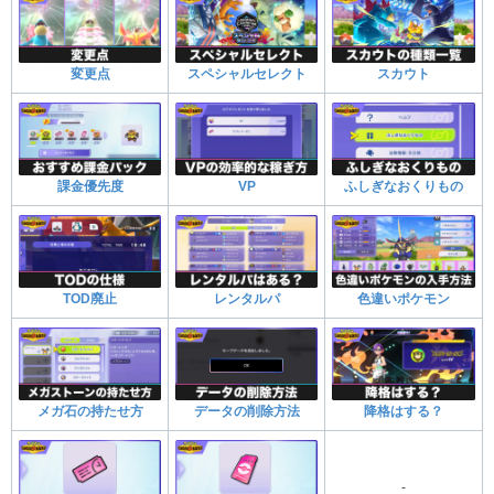
変更点
スペシャルセレクト
スカウト
課金優先度
VP
ふしぎなおくりもの
TOD廃止
レンタルパ
色違いポケモン
メガ石の持たせ方
データの削除方法
降格はする？
-