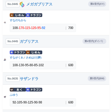
メガガブリアス
No.0445
第6世代(XY)
すなのちから
108
-
170
-
115
-
120
-
95
-
92
|
700
ガブリアス
No.0445
第4世代(ダイパ）
すながくれ
/
さめはだ(夢)
108
-
130
-
95
-
80
-
85
-
102
|
600
サザンドラ
No.0635
第5世代(BW)
ふゆう
92
-
105
-
90
-
125
-
90
-
98
|
600