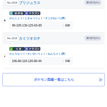
ブリジュラス
No.1018
第9世代(SV)
がんじょう
/
じきゅうりょく
/
すじがねいり(夢)
90
-
105
-
130
-
125
-
65
-
85
|
600
カミツオロチ
No.1019
第9世代(SV)
かんろなミツ
/
さいせいりょく
/
ねんちゃく(夢)
106
-
80
-
110
-
120
-
80
-
44
|
540
ポケモン図鑑一覧はこちら