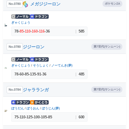
メガジジーロン
No.0780
ポケモンZA
ぎゃくじょう
78
-
85
-
110
-
160
-
116
-
36
|
585
ジジーロン
No.0780
第7世代(サンムーン)
ぎゃくじょう
/
そうしょく
/
ノーてんき(夢)
78
-
60
-
85
-
135
-
91
-
36
|
485
ジャラランガ
No.0784
第7世代(サンムーン)
ぼうだん
/
ぼうおん
/
ぼうじん(夢)
75
-
110
-
125
-
100
-
105
-
85
|
600