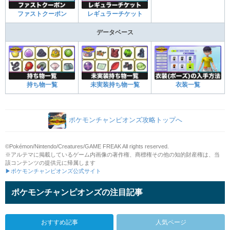
ファストクーポン
レギュラーチケット
データベース
持ち物一覧
未実装持ち物一覧
衣装一覧
ポケモンチャンピオンズ攻略トップへ
©Pokémon/Nintendo/Creatures/GAME FREAK All rights reserved.
※アルテマに掲載しているゲーム内画像の著作権、商標権その他の知的財産権は、当
該コンテンツの提供元に帰属します
▶ポケモンチャンピオンズ公式サイト
ポケモンチャンピオンズの注目記事
おすすめ記事
人気ページ