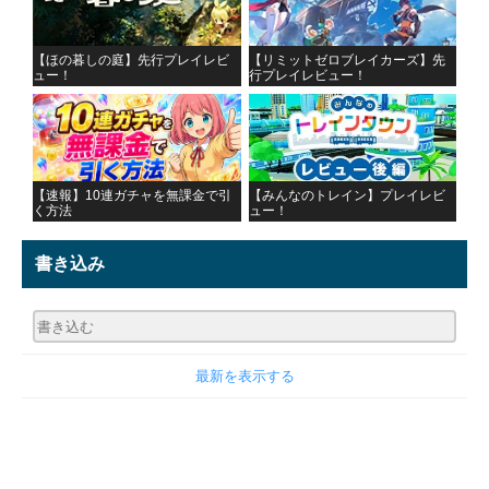
【ほの暮しの庭】先行プレイレビ
【リミットゼロブレイカーズ】先
ュー！
行プレイレビュー！
【速報】10連ガチャを無課金で引
【みんなのトレイン】プレイレビ
く方法
ュー！
書き込み
最新を表示する