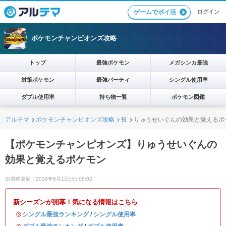
ログイン
ゲームでポイ活
ポケモンチャンピオンズ攻略
トップ
最強ポケモン
メガシンカ最強
対策ポケモン
最強パーティ
シングル使用率
ダブル使用率
持ち物一覧
ポケモン図鑑
アルテマ
ポケモンチャンピオンズ攻略
技
りゅうせいぐんの効果と覚えるポ
【ポケモンチャンピオンズ】りゅうせいぐんの
効果と覚えるポケモン
最終更新：2026年8月1日(土) 08:02
新シーズンが開幕！気になる情報はこちら
・
シングル最強ランキング
/
シングル使用率