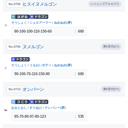
ヒスイヌメルゴン
No.0706
レジェンズアルセウス
そうしょく
/
シェルアーマー
/
ぬめぬめ(夢)
80
-
100
-
100
-
110
-
150
-
60
|
600
ヌメルゴン
No.0706
第6世代(XY)
そうしょく
/
うるおいボディ
/
ぬめぬめ(夢)
90
-
100
-
70
-
110
-
150
-
80
|
600
オンバーン
No.0715
第6世代(XY)
おみとおし
/
すりぬけ
/
テレパシー(夢)
85
-
70
-
80
-
97
-
80
-
123
|
535